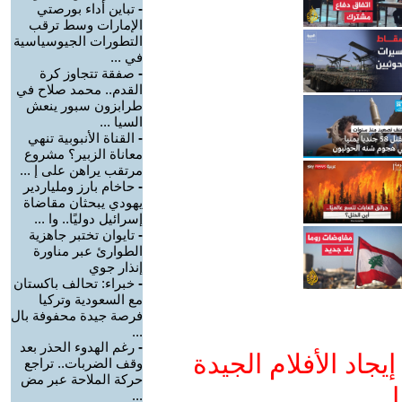
-
تباين أداء بورصتي
الإمارات وسط ترقب
التطورات الجيوسياسية
في ...
-
صفقة تتجاوز كرة
القدم.. محمد صلاح في
طرابزون سبور ينعش
السيا ...
-
القناة الأنبوبية تنهي
معاناة الزبير؟ مشروع
مرتقب يراهن على إ ...
-
حاخام بارز وملياردير
يهودي يبحثان مقاضاة
إسرائيل دوليًا.. وا ...
-
تايوان تختبر جاهزية
الطوارئ عبر مناورة
إنذار جوي
-
خبراء: تحالف باكستان
مع السعودية وتركيا
فرصة جيدة محفوفة بال
...
-
رغم الهدوء الحذر بعد
جاد الأفلام الجيدة
وقف الضربات.. تراجع
حركة الملاحة عبر مض
ا
...