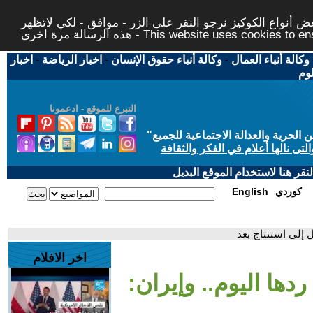
 أنواع الكوكيز نرجو النقر على الزر - موافق - لكي لاتظهر
This website uses cookies to ensure you ge
وكالة أنباء العمال
-
وكالة أنباء حقوق الإنسان
-
اخبار الرياضة
-
اخبار
لوم
التبرع للموقع - ادعمونا
حرية والعدالة الاجتماعية للجميع
"
تى نالها أعلام في الفكر والثقافة
قر هنا لاستخدام الموقع البديل
كوردي
English
ل إلى استنتاج بعد
اخر الافلام
دها اليوم.. وإيران: