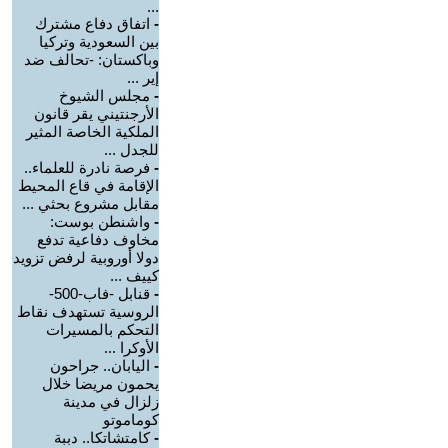
...
-
اتفاق دفاع مشترك
بين السعودية وتركيا
وباكستان: -تحالف ضد
إير ...
-
مجلس الشيوخ
الأرجنتيني يقر قانون
الملكية الخاصة المثير
للجدل ...
-
فرصة نادرة للعلماء..
الإقامة في قاع المحيط
مقابل مشروع بحثي ...
-
واشنطن بوست:
مخاوف دفاعية تدفع
دولا أوروبية لرفض تزويد
كييف ...
-
قنابل -فاب-500-
الروسية تستهدف نقاط
التحكم بالمسيرات
الأوكرا ...
-
اليابان.. جراحون
يحمون مريضا خلال
زلزال في مدينة
كوماموتو
-
كامتشاتكا.. دببة