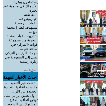
يستمتعون بوفرة
الأسماك في محمية عند
بحيرة ...
-
مقاطعة
دنيبروبتروفسك..
القوات الروسية
تستهدف قطارا محملا
بمع ...
-
تدريبات قوات مشاة
البحرية من مجموعة
قوات -المركز- في
ساحة جم ...
-
جدة.. الرئيس التركي
يصل إلى السعودية في
زيارة رسمية
المزيد.....
احدث الأخبار المهمة
-
دخلت حيز التنفيذ.. ما
مكاسب اتفاقية التجارة
الجديدة بين الأر ...
-
أول تعليق إيراني على
توقيع اتفاقية الدفاع
المشترك بين السعود ...