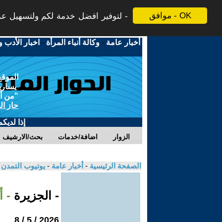
موافق - OK
لتوفير افضل خدمة لكم ولتسهيل عملي
أخبار عامة
-
وكالة أنباء المرأة
-
اخبار الأدب و
الموقع
يسارية
"من أج
حاز ال
إذا لديك
الزوار
اضافة/خدمات
بحث/الارشيف
الصفحة الرئيسية
-
أخبار عامة
-
يوتيوب التمدن
- الجزيرة
- أ
2026 / 5 / 8