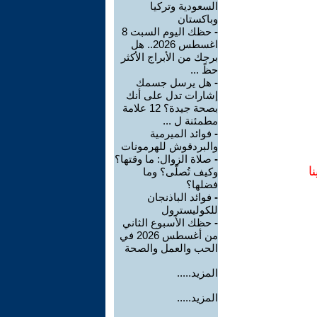
السعودية وتركيا
وباكستان
-
حظك اليوم السبت 8
اغسطس 2026.. هل
برجك من الأبراج الأكثر
حظً ...
-
هل يرسل جسمك
إشارات تدل على أنك
بصحة جيدة؟ 12 علامة
مطمئنة ل ...
-
فوائد الميرمية
والبردقوش للهرمونات
-
صلاة الزوال: ما وقتها؟
ا
وكيف تُصلّى؟ وما
فضلها؟
-
فوائد الباذنجان
للكوليسترول
-
حظك الأسبوع الثاني
من أغسطس 2026 في
الحب والعمل والصحة
المزيد.....
المزيد.....