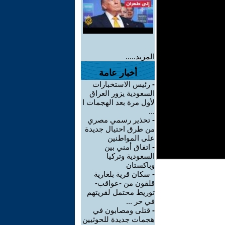
المزيد.....
أخبار عامة
-
رئيس الاستخبارات
السعودية يزور العراق
لأول مرة بعد الهجمات ا
...
-
تحذير رسمي مصري
من طرق احتيال جديدة
على المواطنين
-
اتفاق أمني بين
السعودية وتركيا
وباكستان
-
سكان قرية بلغارية
قلقون من -عواقب-
توريط محتمل لقريتهم
في حر ...
-
قتلى ومصابون في
هجمات جديدة للحوثيين