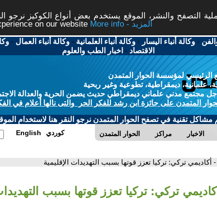
ة التصفح والنشر، الموقع يستخدم بعض أنواع الكوكيز نرجو النق
More info - المزيد
experience on our website
الفن
-
وكالة أنباء اليسار
-
وكالة أنباء العلمانية
-
وكالة أنباء العمال
-
وكا
الاقتصاد
-
اخبار الطب والعلوم
 الرئيسي لمؤسسة الحوار المتمدن
، علمانية، ديمقراطية، تطوعية وغير ربحية
ل مجتمع مدني علماني ديمقراطي حديث يضمن الحرية والعدالة الاجتم
حوار المتمدن على جائزة ابن رشد للفكر الحر والتى نالها أعلام في الفك
م مشاكل تقنية في تصفح الحوار المتمدن نرجو النقر هنا لاستخدام الموقع
كوردي
English
الاخبار
مراكز
الحوار المتمدن
- أكاديمي تركي: تركيا تعزز قوتها بسبب التهديدات الإقليمية
كاديمي تركي: تركيا تعزز قوتها بسبب التهديدات