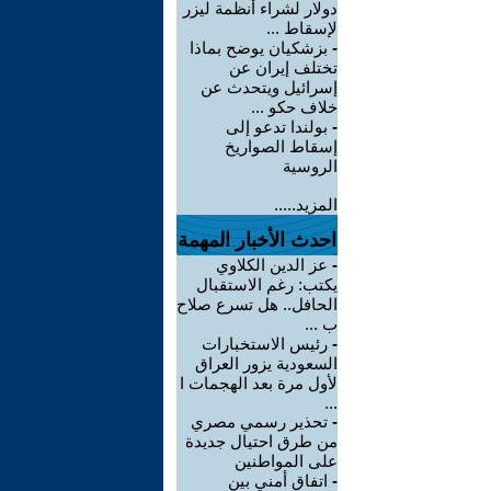
دولار لشراء أنظمة ليزر
لإسقاط ...
-
بزشكيان يوضح بماذا
تختلف إيران عن
إسرائيل ويتحدث عن
خلاف حكو ...
-
بولندا تدعو إلى
إسقاط الصواريخ
الروسية
المزيد.....
احدث الأخبار المهمة
-
عز الدين الكلاوي
يكتب: رغم الاستقبال
الحافل.. هل تسرع صلاح
ب ...
-
رئيس الاستخبارات
السعودية يزور العراق
لأول مرة بعد الهجمات ا
...
-
تحذير رسمي مصري
من طرق احتيال جديدة
على المواطنين
-
اتفاق أمني بين