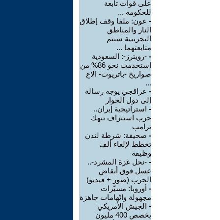
على قوات تابعة
للحكومة ...
-
عون: ملفا وقف إطلاق
النار والمناطق
التجريبية ستتم
متابعتهما ...
-
-رويترز-: السعودية
استخدمت نحو 86% من
صواريخ -باتريوت- الاع
...
-
عراقجي يوجه رسالة
إلى دول الجوار
-
استراتيجية إيران..
حرب استنزاف تنهك
ترامب
-
صحيفة: شرطة لندن
تخطط لإلغاء ألف
وظيفة
-
-نحل غزة المشرد-..
عسل فوق أنقاض
الحرب (صور + فيديو)
-
أوروبا: مسيّرات
مجهولة واتّهامات جاهزة
-
الجيش الأمريكي
يخصص 400 مليون