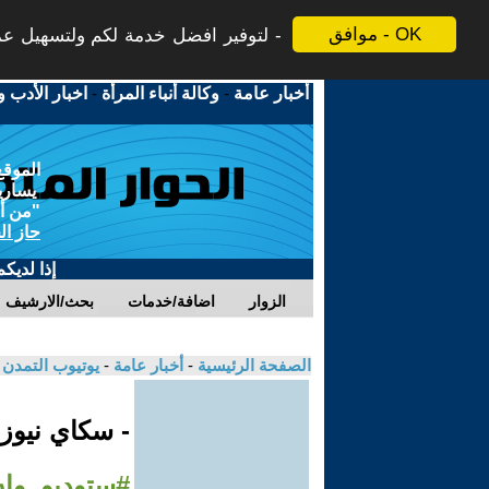
موافق - OK
لتوفير افضل خدمة لكم ولتسهيل عملي
أخبار عامة
-
وكالة أنباء المرأة
-
اخبار الأدب و
الموقع
يسارية
"من أج
حاز ال
إذا لديك
الزوار
اضافة/خدمات
بحث/الارشيف
الصفحة الرئيسية
-
أخبار عامة
-
يوتيوب التمدن
- سكاي نيوز
#ستوديو_وا