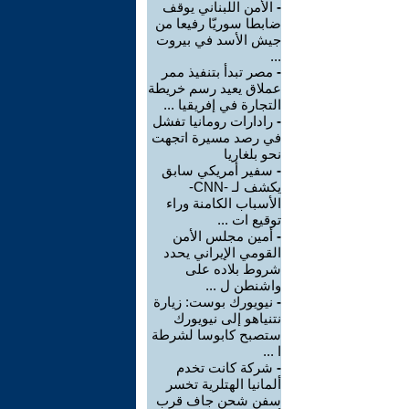
-
الأمن اللبناني يوقف
ضابطا سوريّا رفيعا من
جيش الأسد في بيروت
...
-
مصر تبدأ بتنفيذ ممر
عملاق يعيد رسم خريطة
التجارة في إفريقيا ...
-
رادارات رومانيا تفشل
في رصد مسيرة اتجهت
نحو بلغاريا
-
سفير أمريكي سابق
يكشف لـ -CNN-
الأسباب الكامنة وراء
توقيع ات ...
-
أمين مجلس الأمن
القومي الإيراني يحدد
شروط بلاده على
واشنطن ل ...
-
نيويورك بوست: زيارة
نتنياهو إلى نيويورك
ستصبح كابوسا لشرطة
ا ...
-
شركة كانت تخدم
ألمانيا الهتلرية تخسر
سفن شحن جاف قرب