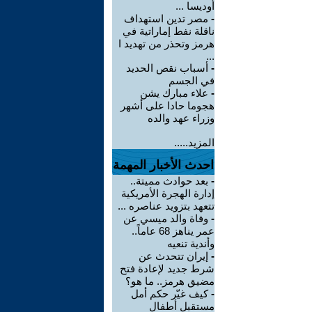
أوديسا ...
-
مصر تدين استهداف
ناقلة نفط إماراتية في
هرمز وتحذر من تهديد ا
...
-
أسباب نقص الحديد
في الجسم
-
علاء مبارك يشن
هجوما حادا على أشهر
وزراء عهد والده
المزيد.....
احدث الأخبار المهمة
-
بعد حوادث مميتة..
إدارة الهجرة الأمريكية
تتعهد بتزويد عناصره ...
-
وفاة والد ميسي عن
عمر يناهز 68 عاماً..
وأندية تنعيه
-
إيران تتحدث عن
شرط جديد لإعادة فتح
مضيق هرمز.. ما هو؟
-
كيف غيّر حكم أمل
مستقبل أطفال