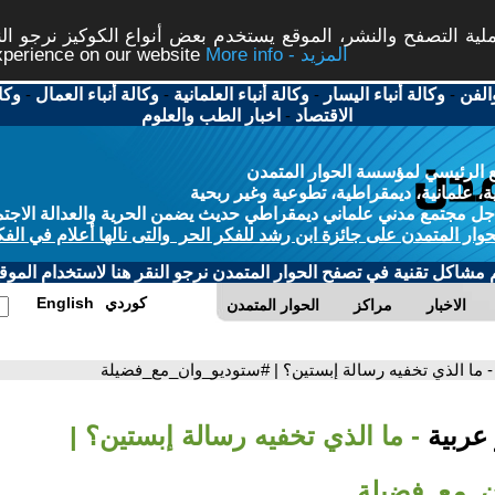
ة التصفح والنشر، الموقع يستخدم بعض أنواع الكوكيز نرجو النق
More info - المزيد
experience on our website
الفن
-
وكالة أنباء اليسار
-
وكالة أنباء العلمانية
-
وكالة أنباء العمال
-
وكا
الاقتصاد
-
اخبار الطب والعلوم
 الرئيسي لمؤسسة الحوار المتمدن
، علمانية، ديمقراطية، تطوعية وغير ربحية
ل مجتمع مدني علماني ديمقراطي حديث يضمن الحرية والعدالة الاجتم
حوار المتمدن على جائزة ابن رشد للفكر الحر والتى نالها أعلام في الفك
م مشاكل تقنية في تصفح الحوار المتمدن نرجو النقر هنا لاستخدام الموقع
كوردي
English
الاخبار
مراكز
الحوار المتمدن
- ما الذي تخفيه رسالة إبستين؟ | #ستوديو_وان_مع_فضيلة
 عربية
- ما الذي تخفيه رسالة إبستين؟ |
ن_مع_فضيلة