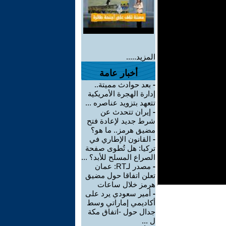
المزيد.....
أخبار عامة
-
بعد حوادث مميتة..
إدارة الهجرة الأمريكية
تتعهد بتزويد عناصره ...
-
إيران تتحدث عن
شرط جديد لإعادة فتح
مضيق هرمز.. ما هو؟
-
القانون الإطاري في
تركيا: هل تُطوى صفحة
الصراع المسلح للأبد؟ ...
-
مصدر لـRT: عمان
تعلن اتفاقا حول مضيق
هرمز خلال ساعات
-
أمير سعودي يرد على
أكاديمي إماراتي وسط
جدال حول -اتفاق مكة
ل ...