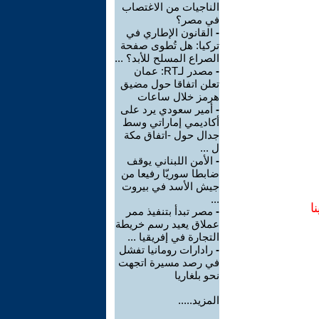
الناجيات من الاغتصاب
في مصر؟
-
القانون الإطاري في
تركيا: هل تُطوى صفحة
الصراع المسلح للأبد؟ ...
-
مصدر لـRT: عمان
تعلن اتفاقا حول مضيق
هرمز خلال ساعات
-
أمير سعودي يرد على
أكاديمي إماراتي وسط
جدال حول -اتفاق مكة
ل ...
-
الأمن اللبناني يوقف
ضابطا سوريّا رفيعا من
جيش الأسد في بيروت
...
ا
-
مصر تبدأ بتنفيذ ممر
عملاق يعيد رسم خريطة
التجارة في إفريقيا ...
-
رادارات رومانيا تفشل
في رصد مسيرة اتجهت
نحو بلغاريا
المزيد.....