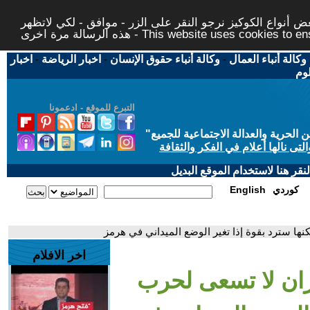
 أنواع الكوكيز نرجو النقر على الزر - موافق - لكي لاتظهر
This website uses cookies to ensure you ge
وكالة أنباء العمال
-
وكالة أنباء حقوق الإنسان
-
اخبار الرياضة
-
اخبار
لوم
التبرع للموقع - ادعمونا
حرية والعدالة الاجتماعية للجميع
"
تى نالها أعلام في الفكر والثقافة
قر هنا لاستخدام الموقع البديل
كوردي
English
نها سترد بقوة إذا تغير الوضع الميداني في هرمز
اخر الافلام
ران لا تسعى لحرب