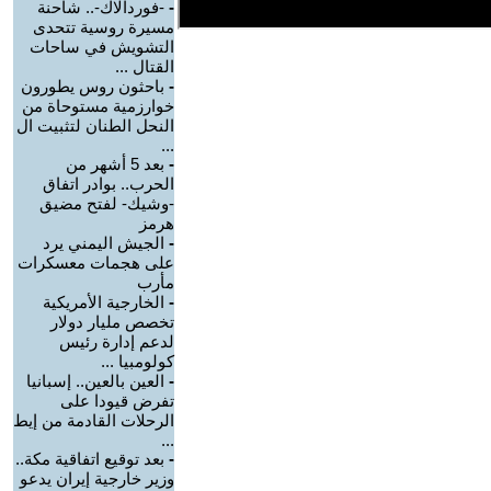
-
-فوردالاك-.. شاحنة
مسيرة روسية تتحدى
التشويش في ساحات
القتال ...
-
باحثون روس يطورون
خوارزمية مستوحاة من
النحل الطنان لتثبيت ال
...
-
بعد 5 أشهر من
الحرب.. بوادر اتفاق
-وشيك- لفتح مضيق
هرمز
-
الجيش اليمني يرد
على هجمات معسكرات
مأرب
-
الخارجية الأمريكية
تخصص مليار دولار
لدعم إدارة رئيس
كولومبيا ...
-
العين بالعين.. إسبانيا
تفرض قيودا على
الرحلات القادمة من إيط
...
-
بعد توقيع اتفاقية مكة..
وزير خارجية إيران يدعو