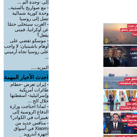
إلى -وحدة الم ...
-
مع صواريخ بالستية..
وحدة كورية شمالية
تصل إلى روسيا
-
الغرب سيتخلى حتمًا
عن أوكرانيا، فمتى
يفعل؟
-
موسكو تقضي على
أوهام باشينيان: لا واجب
على روسيا تجاه أرميني
...
المزيد.....
احدث الأخبار المهمة
-
إيران تعرض -حطام
طائرات أمريكية
وإسرائيلية- أسقطتها
خلال الح ...
-
لماذا احتاجت وزارة
الدفاع الروسية إلى
تغييرات في الكوادر؟
-
منافس جديد من
Xiaomi في أسواق
أجهزة أندرويد