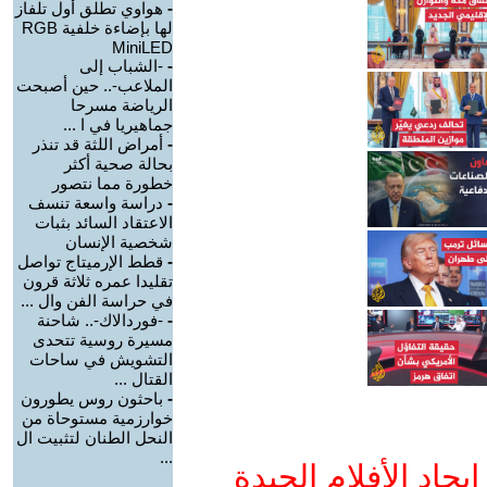
-
هواوي تطلق أول تلفاز
لها بإضاءة خلفية RGB
MiniLED
-
-الشباب إلى
الملاعب-.. حين أصبحت
الرياضة مسرحا
جماهيريا في ا ...
-
أمراض اللثة قد تنذر
بحالة صحية أكثر
خطورة مما نتصور
-
دراسة واسعة تنسف
الاعتقاد السائد بثبات
شخصية الإنسان
-
قطط الإرميتاج تواصل
تقليدا عمره ثلاثة قرون
في حراسة الفن وال ...
-
-فوردالاك-.. شاحنة
مسيرة روسية تتحدى
التشويش في ساحات
القتال ...
-
باحثون روس يطورون
خوارزمية مستوحاة من
النحل الطنان لتثبيت ال
...
جاد الأفلام الجيدة