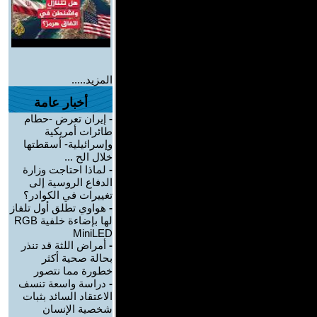
المزيد.....
أخبار عامة
-
إيران تعرض -حطام
طائرات أمريكية
وإسرائيلية- أسقطتها
خلال الح ...
-
لماذا احتاجت وزارة
الدفاع الروسية إلى
تغييرات في الكوادر؟
-
هواوي تطلق أول تلفاز
لها بإضاءة خلفية RGB
MiniLED
-
أمراض اللثة قد تنذر
بحالة صحية أكثر
خطورة مما نتصور
-
دراسة واسعة تنسف
الاعتقاد السائد بثبات
شخصية الإنسان