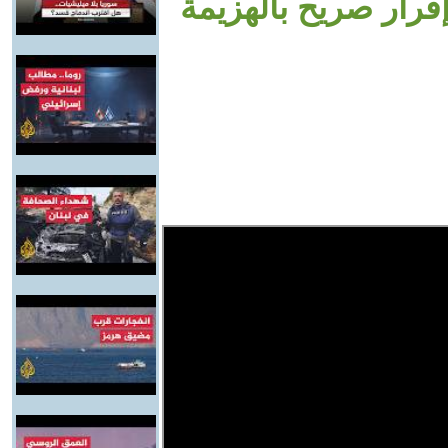
رار صريح بالهزيمة