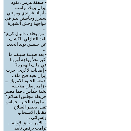
-
صفقة هرمز.. نفوذ
إيران يربك ترامب
-
أريانا غراندي وبريتني
سبيرز وجاستن بيبر في
مواجهة وحش الشهرة
...
-
من يخلف دانيال كريغ؟
العد التنازلي للكشف
عن جيمس بوند الجديد
...
-
بعد صدمة سبتة.. ما
أكبر تحدٍّ يواجه أوروبا
في ملف الهجرة؟
-
إصابات لا تُرى.. حرب
إيران تعيد فتح ملف
أدمغة الجنود الأمريك ...
-
زامير يعلن ملاحقة
نخبة حماس.. فما مصير
خريطة مجلس السلام؟
-
ما وراء الخبر.. حماس
تقبل بحصر السلاح
مقابل الانسحاب
وإسرائي ...
-
-الأمر سابق لأوانه-..
ترامب يرفض تأييد