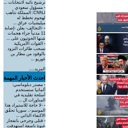
ترشيح نائبه لانتخابات ...
-
مسؤول سعودي
لـCNN: المملكة تتأهب
لهجوم تخطط له
ميليشيات عراق ...
-
-التحالف- يعلن -إصابة
11 مدنياً جراء هجمات
شنها الحوثيون على ...
-
القوات الأمريكية
تسحب طائرات التزود
بالوقود من مطار بن
غوريو ...
المزيد.....
احدث الأخبار المهمة
-
مصدر دبلوماسي:
ألمانيا ستستخدم
أسلحة تقليدية في
المناورات ال ...
-
-لا حاجة للاستيراد هذا
الموسم-.. سوريا تحقّق
الاكتفاء الذاتي ...
-
قتلى وجرحى بانفجار
عبوة ناسفة استهدفت