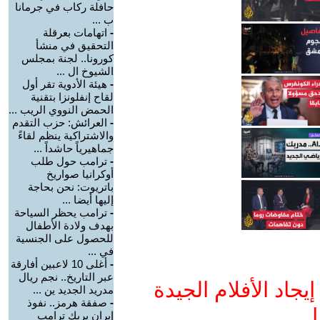
حافلة ركاب في جرمانا
ب ...
-
اتهامات بعرقلة
التحقيق في منشأ
كورونا.. لجنة بمجلس
الشيوخ ال ...
-
هيئة الأدوية تقر أول
لقاح إنفلونزا بتقنية
الحمض النووي الريب ...
-
العرائش: حزب التقدم
والاشتراكية ينظم لقاءً
جماهيرياً حاشداً ...
-
ترامب حول طلب
أوكرانيا صواريخ
باتريوت: نحن بحاجة
إليها أيضا ...
-
ترامب يحظر السياحة
بهدف ولادة الأطفال
للحصول على الجنسية
في ...
-
أغلى 10 لاعبين أفارقة
عبر التاريخ.. نجم ريال
جاد الأفلام الجيدة
مدريد الجديد ين ...
-
صفقة هرمز.. نفوذ
ا
إيران يربك ترامب