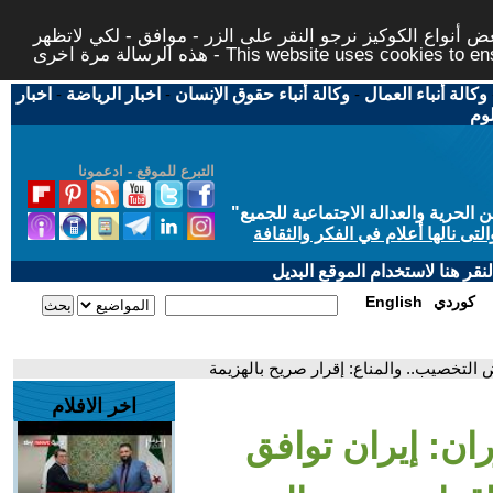
 أنواع الكوكيز نرجو النقر على الزر - موافق - لكي لاتظهر
This website uses cookies to ensure you ge
وكالة أنباء العمال
-
وكالة أنباء حقوق الإنسان
-
اخبار الرياضة
-
اخبار
لوم
التبرع للموقع - ادعمونا
حرية والعدالة الاجتماعية للجميع
"
تى نالها أعلام في الفكر والثقافة
قر هنا لاستخدام الموقع البديل
كوردي
English
 التخصيب.. والمناع: إقرار صريح بالهزيمة
اخر الافلام
ان: إيران توافق