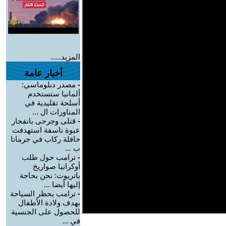
المزيد.....
أخبار عامة
-
مصدر دبلوماسي:
ألمانيا ستستخدم
أسلحة تقليدية في
المناورات ال ...
-
قتلى وجرحى بانفجار
عبوة ناسفة استهدفت
حافلة ركاب في جرمانا
ب ...
-
ترامب حول طلب
أوكرانيا صواريخ
باتريوت: نحن بحاجة
إليها أيضا ...
-
ترامب يحظر السياحة
بهدف ولادة الأطفال
للحصول على الجنسية
في ...