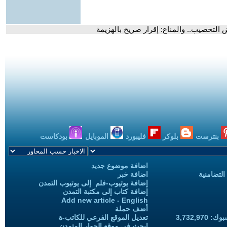
 التخصيب.. والمناع: إقرار صريح بالهزيمة
بنترست
بلوكر
فليبورد
الموبايل
بودكاست
اضافة موضوع جديد
التضامنية
اضافة خبر
إضافة يوتيوب-فلم إلى يوتيوب التمدن
إضافة كتاب إلى مكتبة التمدن
Add new article - English
أضف حملة
3,732,97
تعديل الموقع الفرعي للكاتب-ة
ابحث في موقع الحوار المتمدن