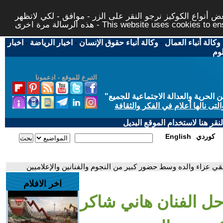
 أنواع الكوكيز نرجو النقر على الزر - موافق - لكي لاتظهر
This website uses cookies to ensure you ge
وكالة أنباء العمال
-
وكالة أنباء حقوق الإنسان
-
اخبار الرياضة
-
اخبار
لوم
التبرع للموقع - ادعمونا
حرية والعدالة الاجتماعية للجميع
"
تى نالها أعلام في الفكر والثقافة
قر هنا لاستخدام الموقع البديل
كوردي
English
قي عزاء والده وسط حضور كبير من النجوم والفنانين والإعلاميين
اخر الافلام
ل الفنان هاني شاكر