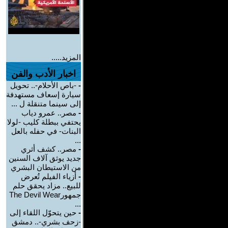
المزيد.....
اخبار الأدب والفن
-
-باص الأحلام-.. تحويل
سيارة إسعاف مستهدفة
إلى سينما متنقلة ل ...
-
مصر.. عمرو دياب
يحتفي ببطلة كليب -لولا
البنات- في حفله بالعل
...
-
مصر.. كشف أثري
جديد يوثق آلاف السنين
من الاستيطان البشري
-
أزياء الفيلم تُعرض
للبيع.. مزاد يحقق حلم
جمهورThe Devil Wear
...
-
حين يتحوّل اللقاء إلى
-زحف بشري-.. دمشق