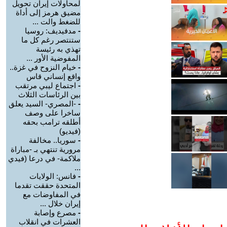
لمحاولات إيران تحويل
مضيق هرمز إلى أداة
للضغط والت ...
-
مدفيديف: روسيا
ستنتصر رغم كل ما
تهذي به رئيسة
المفوضية الأور ...
-
خيام النزوح في غزة..
واقع إنساني قاس
-
اجتماع ليبي مرتقب
بين الرئاسات الثلاث
-
-المصري- السيد يعلق
ساخرا على وصف
أطلقه ترامب بحقه
(فيديو)
-
سوريا.. مخالفة
مرورية تنتهي بـ -مباراة
ملاكمة- في درعا (فيدي
...
-
فانس: الولايات
المتحدة حققت تقدما
في المفاوضات مع
إيران خلال ...
-
مصرع وإصابة
العشرات في انقلاب