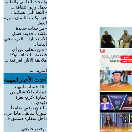
والبحث العلمي والقائم
بعمل وزير الثقافة ...
-
اللغة التي تسكننا..
حين يكتب اللسان سيرة
العقل
-
مراجعات جديدة
تكشف حقيقة فشل
الاستخبارات الغربية في
ألبانيا ...
-
«لن نتخلى عن أي
قطعة».. الثقافة تؤكد
ملاحقة الآثار العراقية ...
المزيد.....
احدث الأخبار المهمة
-
19 جثمانا.. انتهاء
عمليات الانتشال من
عمارة -كرم- بغزة
(فيدي ...
-
لبنان يوقف ضابطاً
سورياً سابقاً.. ماذا جرى
داخل سفارة دمشق ف
...
-
رفض خليجي