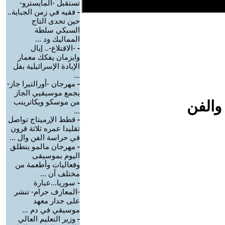
تستقبل -المايسترو-
-
فقيه في زمن الجباية..
حين تحدى التاج
السبكي سلطة
المماليك ود ...
-
-الاقتلاع-.. إيال
وايزمان يفكك معمار
الإبادة الإسرائيلية بفل
...
-
مهرجان -أورالتيرا جاز-
يجمع موسيقيي الجاز
من موسكو ويكاترينب
والفن
...
-
قطط الإرميتاج تواصل
تقليدا عمره ثلاثة قرون
في حراسة الفن وال ...
-
مهرجان مالمو ينطلق
اليوم بموسيقى
وفعاليات وأطعمة من
مختلف أن ...
-
سوريا...عبارة
-المعازف حرام- تنشر
على جدار معهد
موسيقي في دم ...
-
وزير التعليم العالي