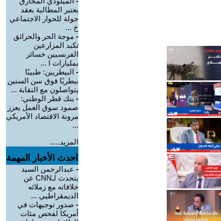
-
الميلودي المخارق
بعتبر المطالبة بعقد
جولة للحوار الاجتماعي
خ ...
-
موجة الحر والحرائق
تكبد المزارعين
الفرنسيين خسائر
بمليارات ا ...
-
البيطريين: طبيبًا
بيطريًا فوق سن الستين
يتواصلون مع النقابة ...
-
بنك قطر الوطني:
صمود سوق العمل يعزز
مرونة الاقتصاد الأمريكي
...
المزيد.....
احدث الأخبار المهمة
-
عبدالرحمن السيد
يتحدث لـCNN عن
خلافاته مع زملائه
الديمقراطيي ...
-
صدور توجيهات في
أمريكا لفحص مئات