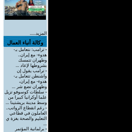
المزيد.....
وكالة أنباء العمال
-
ترامب: نتعامل بـ-
هدوء- مع إيران..
وطهران تتمسك
بشروطها لإعاد ...
-
ترامب يقول إن
واشنطن تتعامل بـ-
هدوء- مع إيران،
وطهران تضع شر ...
-
سلطات كوسوفو تزيل
علما أوكرانيا كبيرا من
وسط مدينة بريشتينا ...
-
رغم انقطاع الرواتب..
العاملون في قطاعي
التعليم والصحة بغزة ي
...
-
برلمانية المؤتمر