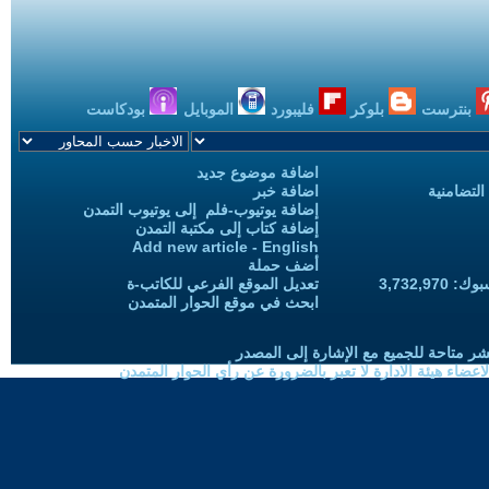
بنترست
بلوكر
فليبورد
الموبايل
بودكاست
اضافة موضوع جديد
التضامنية
اضافة خبر
إضافة يوتيوب-فلم إلى يوتيوب التمدن
إضافة كتاب إلى مكتبة التمدن
Add new article - English
أضف حملة
3,732,97
تعديل الموقع الفرعي للكاتب-ة
ابحث في موقع الحوار المتمدن
شر متاحة للجميع مع الإشارة إلى المصدر
ضاء هيئة الادارة لا تعبر بالضرورة عن رأي الحوار المتمدن