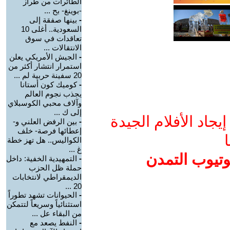
الطائرات من طراز
-بوينغ- بح ...
-
بينها صفقة إلى
السعودية.. أغلى 10
تعاقدات في سوق
الانتقالات ...
-
الجيش الأمريكي يعلن
استمرار انتشار أكثر من
20 سفينة حربية لم ...
-
كوميك كون أستانا
يجذب نجوم العالم
وآلاف محبي الكوسبلاي
إلى ك ...
جاد الأفلام الجيدة
-
بين الرفض العلني و-
إعطائها فرصة- خلف
ا
الكواليس.. هل تهز خطة
غ ...
وتيوب التمدن
-
التمهيدية الخفية: داخل
حملة ظل الحزب
الديمقراطي لانتخابات
20 ...
-
الحيوانات تشهد تطوراً
استثنائياً وسريعاً لتتمكن
من البقاء عل ...
-
النفط يصعد مع