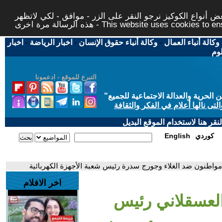
 أنواع الكوكيز نرجو النقر على الزر - موافق - لكي لاتظهر
This website uses cookies to ensure you ge
وكالة أنباء العمال
-
وكالة أنباء حقوق الإنسان
-
اخبار الرياضة
-
اخبار
لوم
التبرع للموقع - ادعمونا
حرية والعدالة الاجتماعية للجميع
"
تى نالها أعلام في الفكر والثقافة
قر هنا لاستخدام الموقع البديل
كوردي
English
واطنون ضد الغلاء وجورج سدرة رئيس شعبة الأجهزة الكهربائية
اخر الافلام
العسقلاني رئيس