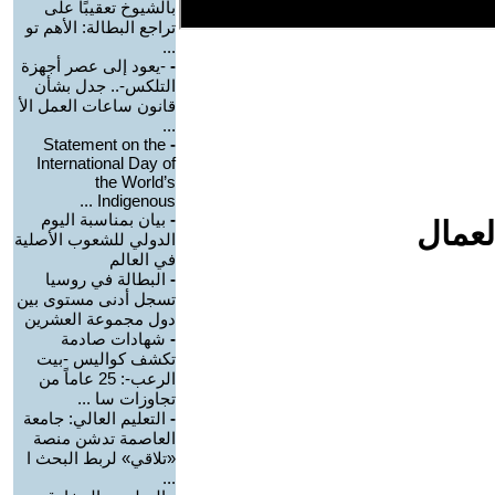
بالشيوخ تعقيبًا على
تراجع البطالة: الأهم تو
...
-
-يعود إلى عصر أجهزة
التلكس-.. جدل بشأن
قانون ساعات العمل الأ
...
Statement on the
-
International Day of
the World’s
Indigenous ...
-
بيان بمناسبة اليوم
لعمال
الدولي للشعوب الأصلية
في العالم
-
البطالة في روسيا
تسجل أدنى مستوى بين
دول مجموعة العشرين
-
شهادات صادمة
تكشف كواليس -بيت
الرعب-: 25 عاماً من
تجاوزات سا ...
-
التعليم العالي: جامعة
العاصمة تدشن منصة
«تلاقي» لربط البحث ا
...