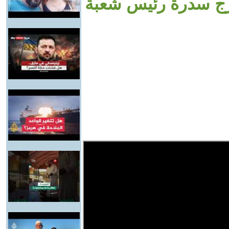
رج سدرة رئيس شعبة