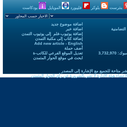
بنترست
بلوكر
فليبورد
الموبايل
بودكاست
اضافة موضوع جديد
التضامنية
اضافة خبر
إضافة يوتيوب-فلم إلى يوتيوب التمدن
إضافة كتاب إلى مكتبة التمدن
Add new article - English
أضف حملة
3,732,97
تعديل الموقع الفرعي للكاتب-ة
ابحث في موقع الحوار المتمدن
شر متاحة للجميع مع الإشارة إلى المصدر
ضاء هيئة الادارة لا تعبر بالضرورة عن رأي الحوار المتمدن