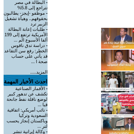
-
البطالة في مصر
تتراجع إلى 5.8%
-
موظفو -إيجز- يطالبون
بحقوقهم.. وهيأة تشغيل
الزبير ترد
-
طلبات إعانة البطالة
الأمريكية ترتفع إلى 199
ألفا الأسبوع الم ...
-
دراسة تدق ناقوس
الخطر: رفع سن التقاعد
قد يأتي على حساب
صحة ا ...
المزيد.....
احدث الأخبار المهمة
-
الأقمار الصناعية
تكشف عن تدهور كبير
لوضع ناقلة نفط جانحة
قبا ...
-
نائب أمريكي: اتفاقية
السعودية وتركيا
وباكستان إنجاز يحسب
لتر ...
-
وكالة إيرانية تنشر