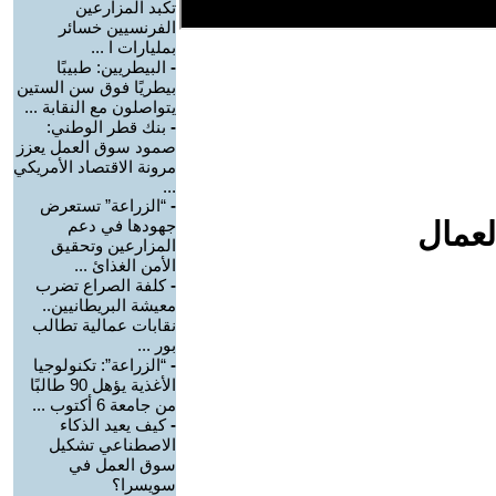
تكبد المزارعين
الفرنسيين خسائر
بمليارات ا ...
-
البيطريين: طبيبًا
بيطريًا فوق سن الستين
يتواصلون مع النقابة ...
-
بنك قطر الوطني:
صمود سوق العمل يعزز
مرونة الاقتصاد الأمريكي
...
-
“الزراعة” تستعرض
لعمال
جهودها في دعم
المزارعين وتحقيق
الأمن الغذائ ...
-
كلفة الصراع تضرب
معيشة البريطانيين..
نقابات عمالية تطالب
بور ...
-
“الزراعة”: تكنولوجيا
الأغذية يؤهل 90 طالبًا
من جامعة 6 أكتوب ...
-
كيف يعيد الذكاء
الاصطناعي تشكيل
سوق العمل في
سويسرا؟