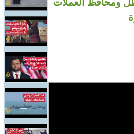
لظل ومحافظ العملات
ة