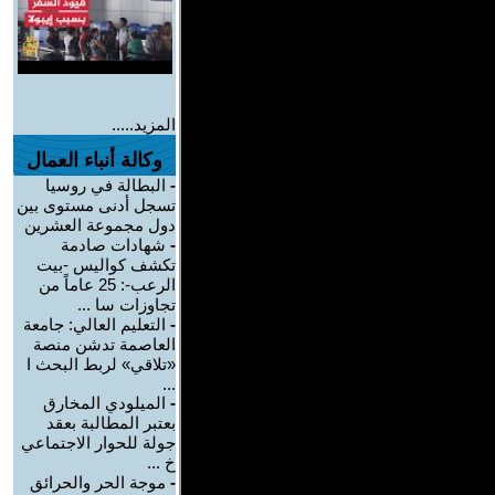
المزيد.....
وكالة أنباء العمال
-
البطالة في روسيا
تسجل أدنى مستوى بين
دول مجموعة العشرين
-
شهادات صادمة
تكشف كواليس -بيت
الرعب-: 25 عاماً من
تجاوزات سا ...
-
التعليم العالي: جامعة
العاصمة تدشن منصة
«تلاقي» لربط البحث ا
...
-
الميلودي المخارق
بعتبر المطالبة بعقد
جولة للحوار الاجتماعي
خ ...
-
موجة الحر والحرائق