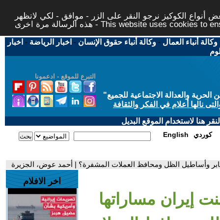
 أنواع الكوكيز نرجو النقر على الزر - موافق - لكي لاتظهر
This website uses cookies to ensure you ge
وكالة أنباء العمال
-
وكالة أنباء حقوق الإنسان
-
اخبار الرياضة
-
اخبار
لوم
التبرع للموقع - ادعمونا
حرية والعدالة الاجتماعية للجميع
"
تى نالها أعلام في الفكر والثقافة
قر هنا لاستخدام الموقع البديل
كوردي
English
لمعابر وأساطيل الظل ومحافظ العملات المشفرة؟ | أحمد عوض، الجزيرة
اخر الافلام
نت إيران مساراتها