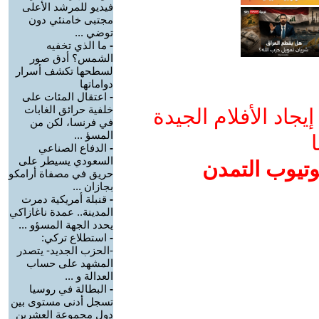
فيديو للمرشد الأعلى
مجتبى خامنئي دون
توضي ...
-
ما الذي تخفيه
الشمس؟ أدق صور
لسطحها تكشف أسرار
دواماتها
-
اعتقال المئات على
خلفية حرائق الغابات
جاد الأفلام الجيدة
في فرنسا، لكن من
المسؤ ...
ا
-
الدفاع الصناعي
السعودي يسيطر على
وتيوب التمدن
حريق في مصفاة أرامكو
بجازان ...
-
قنبلة أمريكية دمرت
المدينة.. عمدة ناغازاكي
يحدد الجهة المسؤو ...
-
استطلاع تركي:
-الحزب الجديد- يتصدر
المشهد على حساب
العدالة و ...
-
البطالة في روسيا
تسجل أدنى مستوى بين
دول مجموعة العشرين