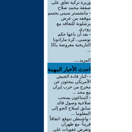
وزيرة تركية تعلق على
صفقة محمد صلاح
-
مانشستر سيتي يحسم
موقفه من عرض
برشلونة للتعاقد مع
رودري
-
بعد أن باعها حكم
تونسي.. كرة مارادونا
التاريخية معروضة بـ10
...
المزيد.....
احدث الأخبار المهمة
-
-كبار قادة الجيش
الأمريكي يبحثون عن
مخرج من حرب إيران
مع محد ...
-
البنتاغون يسحب
صلاحية وصول قائد
سابق لسلاح الجو إلى
المعلوما ...
-
واشنطن تتوقع -اتفاقاً
قريباً- مع طهران
وتفرض عقوبات على