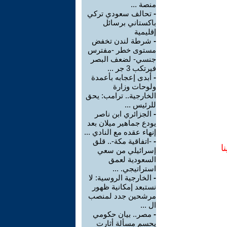
منصة ...
-
تحالف سعودي تركي
باكستاني برسائل
إقليمية
-
شرطة لندن تخفض
مستوى خطر -مفترس
جنسي- لضعف البصر
فيرتكب 3 جر ...
-
أبدى إعجابه بأعمدة
ولوحات وزارة
الخارجية.. ترامب: يحق
للرئيس ...
-
الجزائري ابن ناصر
يودع جماهير ميلان بعد
إنهاء عقده مع النادي ...
-
-اتفاقية مكة-.. قلق
ا
إسرائيلي من سعي
السعودية لعمق
استراتيجي. ...
-
الخارجية الروسية: لا
نستبعد إمكانية ظهور
مرشحين جدد لمنصب
ال ...
-
مصر.. بيان حكومي
يحسم مسألة أثارت