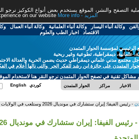
ة التصفح والنشر، الموقع يستخدم بعض أنواع الكوكيز نرجو النق
More info - المزيد
experience on our website
الفن
-
وكالة أنباء اليسار
-
وكالة أنباء العلمانية
-
وكالة أنباء العمال
-
وكا
الاقتصاد
-
اخبار الطب والعلوم
 الرئيسي لمؤسسة الحوار المتمدن
، علمانية، ديمقراطية، تطوعية وغير ربحية
ل مجتمع مدني علماني ديمقراطي حديث يضمن الحرية والعدالة الاجتم
حوار المتمدن على جائزة ابن رشد للفكر الحر والتى نالها أعلام في الفك
م مشاكل تقنية في تصفح الحوار المتمدن نرجو النقر هنا لاستخدام الموقع
كوردي
English
الاخبار
مراكز
الحوار المتمدن
دن
- رئيس الفيفا: إيران ستشارك في مونديال 2026 وستلعب في الولايات المتحدة
المتحدة