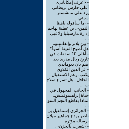
-
-أعرف إمكاناتي-..
أغلى حارس بريطاني
يرد على مانشستر
سيتي
-
-ما سأقوله باهظ
الثمن-.. بن عطية يهاجم
إدارة مارسيليا ولاعبي
...
-
بين بلاتر وإنفانتينو..
هل أصبح الفيفا أسوأ؟
-
أغلى 10 صفقات في
تاريخ ريال مدريد بعد
ضم يان ديوماندي
-
عز الدين الكلاوي
يكتب: رغم الاستقبال
الحافل.. هل تسرع صلاح
ب ...
-
الجانب المجهول في
حياة إبراهيموفيتش..
لماذا يقاطع النجم السو
...
-
الجزائري إسماعيل بن
ناصر يودع جماهير ميلان
برسالة مؤثرة
-
-شعرت بالحزن-..