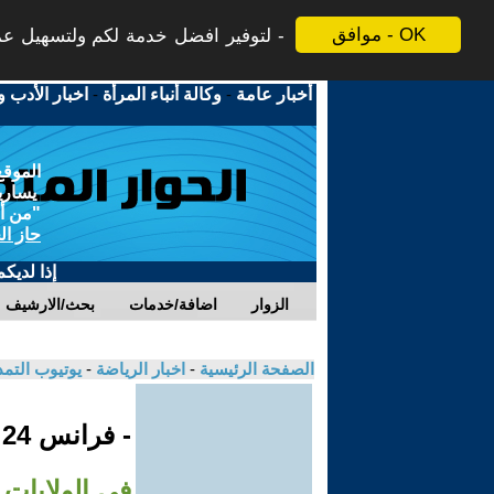
موافق - OK
لتوفير افضل خدمة لكم ولتسهيل عملي
أخبار عامة
-
وكالة أنباء المرأة
-
اخبار الأدب و
الموقع
يسارية
"من أج
حاز ال
إذا لديك
الزوار
اضافة/خدمات
بحث/الارشيف
الصفحة الرئيسية
-
اخبار الرياضة
-
يوتيوب التم
- فرانس 24
في الولايات 