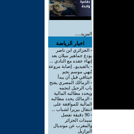
المزيد.....
اخبار الرياضة
-
الجزائري ابن ناصر
يودع جماهير ميلان بعد
إنهاء عقده مع النادي ...
-
بالفيديو.. إصابة مروعة
تُنهي موسم نجم
خيتافي قبل أن يبدأ
-
الزمالك المصري يفتح
باب الرحيل لنجمه
ويحدد مطالبه المالية
-
الزمالك يحدد مطالبه
المالية للموافقة على
انتقال بيزيرا لشباب ...
-
90 دقيقة تفصل
سيدات الجزائر
والمغرب عن مونديال
البرازيل