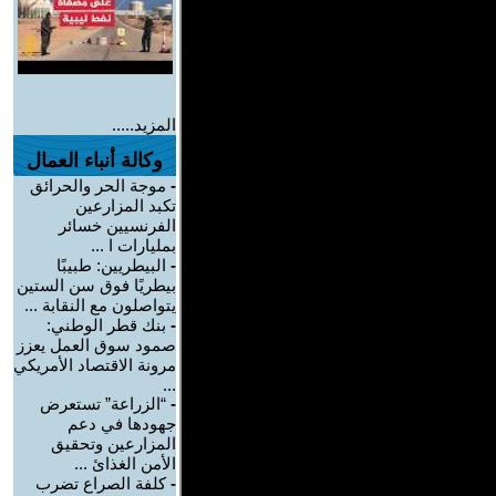
المزيد.....
وكالة أنباء العمال
-
موجة الحر والحرائق
تكبد المزارعين
الفرنسيين خسائر
بمليارات ا ...
-
البيطريين: طبيبًا
بيطريًا فوق سن الستين
يتواصلون مع النقابة ...
-
بنك قطر الوطني:
صمود سوق العمل يعزز
مرونة الاقتصاد الأمريكي
...
-
“الزراعة” تستعرض
جهودها في دعم
المزارعين وتحقيق
الأمن الغذائ ...
-
كلفة الصراع تضرب