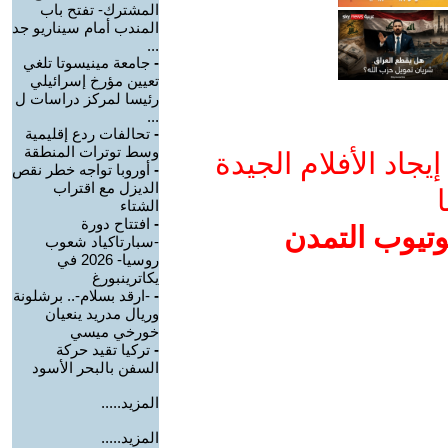
المشترك- تفتح باب
المندب أمام سيناريو جد
...
-
جامعة مينيسوتا تلغي
تعيين مؤرخ إسرائيلي
رئيسا لمركز دراسات ل
...
-
تحالفات ردع إقليمية
وسط توترات المنطقة
جاد الأفلام الجيدة
-
أوروبا تواجه خطر نقص
الديزل مع اقتراب
ا
الشتاء
-
افتتاح دورة
وتيوب التمدن
-سبارتاكياد شعوب
روسيا- 2026 في
يكاترينبورغ
-
-ارقد بسلام-.. برشلونة
وريال مدريد ينعيان
خورخي ميسي
-
تركيا تقيد حركة
السفن بالبحر الأسود
المزيد.....
المزيد.....