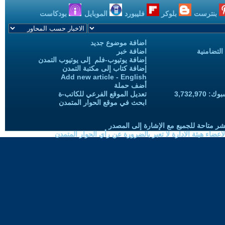
بنترست
بلوكر
فليبورد
الموبايل
بودكاست
اضافة موضوع جديد
التضامنية
اضافة خبر
إضافة يوتيوب-فلم إلى يوتيوب التمدن
إضافة كتاب إلى مكتبة التمدن
Add new article - English
أضف حملة
3,732,97
تعديل الموقع الفرعي للكاتب-ة
ابحث في موقع الحوار المتمدن
شر متاحة للجميع مع الإشارة إلى المصدر
ضاء هيئة الادارة لا تعبر بالضرورة عن رأي الحوار المتمدن