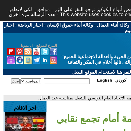
 أنواع الكوكيز نرجو النقر على الزر - موافق - لكي لاتظهر
This website uses cookies to ensure you ge
وكالة أنباء العمال
-
وكالة أنباء حقوق الإنسان
-
اخبار الرياضة
-
اخبار
لوم
التبرع للموقع - ادعمونا
حرية والعدالة الاجتماعية للجميع
"
تى نالها أعلام في الفكر والثقافة
قر هنا لاستخدام الموقع البديل
كوردي
English
ه الاتحاد العام التونسي للشغل بمناسبة عيد العمال
اخر الافلام
ة أمام تجمع نقابي