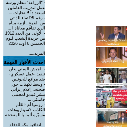
-
“الزراعة” تنظم ورشة
عمل لتدريب العاملين
استعداداً لانتخابات ...
-
رغم الاكتفاء الذاتي
من القمح.. أزمة مياه
الري تفاقم معاناة ا ...
-
الأولى من العدد 1912
من جريدة الشعب ليوم
الخميس 6 أوت 2026
المزيد.....
احدث الأخبار المهمة
-
الجيش اليمني يعلن
تنفيذ -عمل عسكري-
ضد مواقع للحوثيين
-
وسط تكهنات حول
صحته.. إعلام إيراني
ينشر فيديو لمجتبى
خامنئي ...
-
روسيا أم -العَلَم
الكاذب-؟سيناريوهات
مسيّرة ألمانيا المفخخة
...
-
-اتفاقية مكة للدفاع