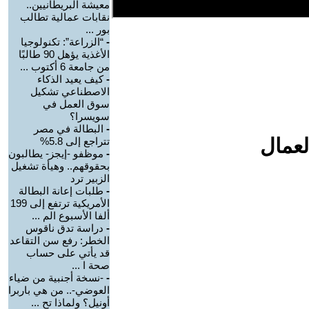
معيشة البريطانيين..
نقابات عمالية تطالب
بور ...
-
“الزراعة”: تكنولوجيا
الأغذية يؤهل 90 طالبًا
من جامعة 6 أكتوب ...
-
كيف يعيد الذكاء
الاصطناعي تشكيل
سوق العمل في
سويسرا؟
-
البطالة في مصر
لعمال
تتراجع إلى 5.8%
-
موظفو -إيجز- يطالبون
بحقوقهم.. وهيأة تشغيل
الزبير ترد
-
طلبات إعانة البطالة
الأمريكية ترتفع إلى 199
ألفا الأسبوع الم ...
-
دراسة تدق ناقوس
الخطر: رفع سن التقاعد
قد يأتي على حساب
صحة ا ...
-
-نسخة أجنبية من ضياء
العوضي-.. من هي باربرا
أونيل؟ ولماذا تح ...