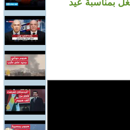
غل بمناسبة عيد