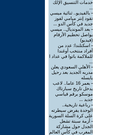
خدمات التنسيق الإلك
...
-
بالفيديو.. ثنائية ميسي
تقود إنتر ميامي لفوز
جديد في كأس الدو ...
-
بعد المونديال.. ميسي
يواصل تحطيم الأرقام
(فيديو)
-
اسكتلندا: عدد من
أفراد منتخب أوغندا
للملاكمة باتوا في عداد ا
...
-
الأهلي السعودي يعلن
مدربه الجديد بعد رحيل
يايسله
-
بعمر 16 عاما.. لاعب
يدخل تاريخ سبارتاك
موسكو برقم قياسي
جديد ...
-
رباعية تاريخية..
الوحدة يفرض سيطرته
على كرة السلة السورية
-
أزمة سبتة تشعل
الجدل حول مشاركة
المغرب في كأس العالم