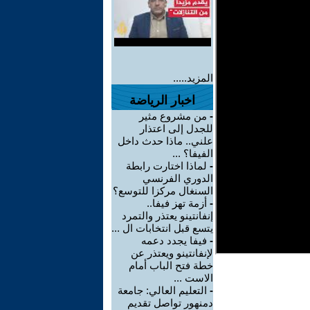
المزيد.....
اخبار الرياضة
-
من مشروع مثير
للجدل إلى اعتذار
علني.. ماذا حدث داخل
الفيفا؟ ...
-
لماذا اختارت رابطة
الدوري الفرنسي
السنغال مركزا للتوسع؟
-
أزمة تهز فيفا..
إنفانتينو يعتذر والتمرد
يتسع قبل انتخابات ال ...
-
فيفا يجدد دعمه
لإنفانتينو ويعتذر عن
خطة فتح الباب أمام
الاست ...
-
التعليم العالي: جامعة
دمنهور تواصل تقديم