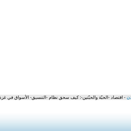
دن
- اقتصاد -الحبّة والحبّتين-: كيف سحق نظام -التنسيق- الأسواق في غزة وقفز