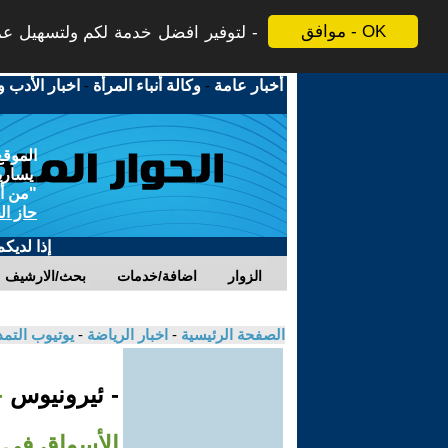
موافق - OK
لتوفير افضل خدمة لكم ولتسهيل عملي
أخبار عامة
-
وكالة أنباء المرأة
-
اخبار الأدب و
الموقع
يسارية
"من أج
حاز ال
إذا لديك
الزوار
اضافة/خدمات
بحث/الارشيف
الصفحة الرئيسية
-
اخبار الرياضة
-
يوتيوب التم
- ئيرونيوس
-
الأسواق في غزة