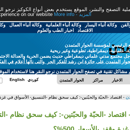
ة التصفح والنشر، الموقع يستخدم بعض أنواع الكوكيز نرجو النق
More info - المزيد
experience on our website
الفن
-
وكالة أنباء اليسار
-
وكالة أنباء العلمانية
-
وكالة أنباء العمال
-
وكا
الاقتصاد
-
اخبار الطب والعلوم
 الرئيسي لمؤسسة الحوار المتمدن
، علمانية، ديمقراطية، تطوعية وغير ربحية
ل مجتمع مدني علماني ديمقراطي حديث يضمن الحرية والعدالة الاجتم
حوار المتمدن على جائزة ابن رشد للفكر الحر والتى نالها أعلام في الفك
م مشاكل تقنية في تصفح الحوار المتمدن نرجو النقر هنا لاستخدام الموقع
كوردي
English
الاخبار
مراكز
الحوار المتمدن
دن
- اقتصاد -الحبّة والحبّتين-: كيف سحق نظام -التنسيق- الأسواق في غزة وقفز
 اقتصاد -الحبّة والحبّتين-: كيف سحق نظام -ال
 وقفز بالأسعار 500%؟