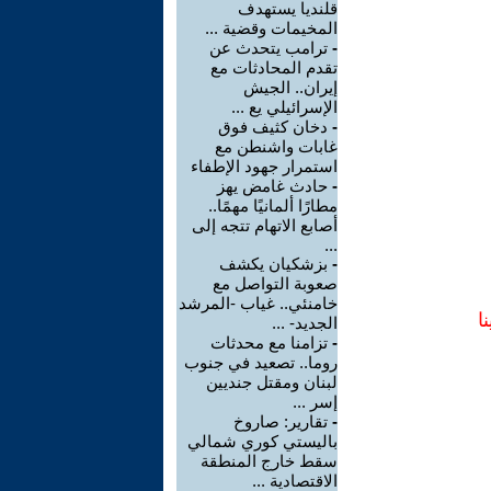
قلنديا يستهدف
المخيمات وقضية ...
-
ترامب يتحدث عن
تقدم المحادثات مع
إيران.. الجيش
الإسرائيلي يع ...
-
دخان كثيف فوق
غابات واشنطن مع
استمرار جهود الإطفاء
-
حادث غامض يهز
مطارًا ألمانيًا مهمًا..
أصابع الاتهام تتجه إلى
...
-
بزشكيان يكشف
صعوبة التواصل مع
خامنئي.. غياب -المرشد
ا
الجديد- ...
-
تزامنا مع محدثات
روما.. تصعيد في جنوب
لبنان ومقتل جنديين
إسر ...
-
تقارير: صاروخ
باليستي كوري شمالي
سقط خارج المنطقة
الاقتصادية ...