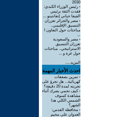
2030
-
رئيس الوزراء الكندي:
فقدت الثقة برئيس
الفيفا جياني إنفانتينو ...
-
مصر والجزائر تعززان
التنسيق الإقليمي..
مباحثات حول التعاون ا
...
-
مصر والسعودية
تعززان التنسيق
الاستراتيجي.. مباحثات
حول غزة و ...
المزيد.....
احدث الأخبار المهمة
-
تمرين بصعقات
كهربائية... هل تجرؤ على
تجربته لمدة 20 دقيقة؟
-
كيف تحمي بصرك أثناء
مشاهدة كسوف
الشمس الكلي هذا
الشهر؟
-
محافظة القدس:
العدوان على مخيم