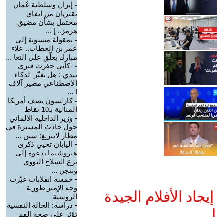
-
إيران وسلطنة عُمان
تقتربان من اتفاق
محتمل بشأن مضيق
هرمز.. إ ...
-
بمقولة منسوبة إلى
عمر بن الخطاب.. علاء
مبارك يعلّق على التعا ...
-
-كأني حفرت قبري
بيدي-: هل يغيّر الذكاء
الاصطناعي مصير آلاف
ا ...
-
كارلسون يصف أمريكا
المثالية بـ10 نقاط
-
وزير الداخلية الألماني
حول حادث المسيرة في
مطار لايبزيغ: سين ...
-
اليابان تحيي ذكرى
هيروشيما بدعوة إلى
نزع السلاح النووي
وتتجن ...
-
خمسة انقلابات غيّرت
وجه الإمبراطورية
جاد الأفلام الجيدة
الروسية
-
دراسة: الحالة النفسية
ا
تؤثر على صحة الفم