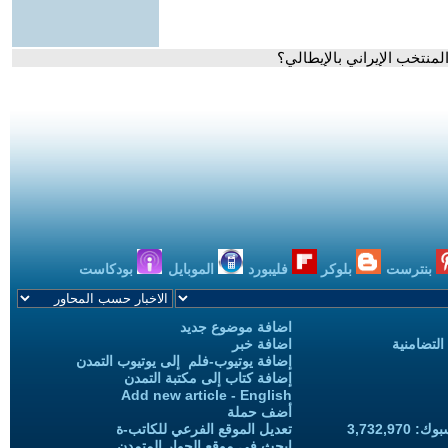
بنترست
بلوكر
فليبورد
الموبايل
بودكاست
اضافة موضوع جديد
التضامنية
اضافة خبر
إضافة يوتيوب-فلم إلى يوتيوب التمدن
إضافة كتاب إلى مكتبة التمدن
Add new article - English
أضف حملة
3,732,97
تعديل الموقع الفرعي للكاتب-ة
ابحث في موقع الحوار المتمدن