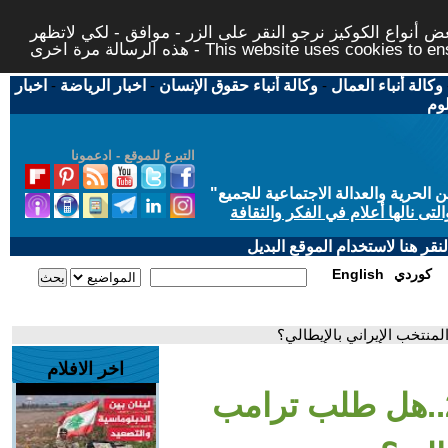
 أنواع الكوكيز نرجو النقر على الزر - موافق - لكي لاتظهر
This website uses cookies to ensure you ge
وكالة أنباء العمال
-
وكالة أنباء حقوق الإنسان
-
اخبار الرياضة
-
اخبار
لوم
التبرع للموقع - ادعمونا
حرية والعدالة الاجتماعية للجميع
"
تى نالها أعلام في الفكر والثقافة
قر هنا لاستخدام الموقع البديل
كوردي
English
اخر الافلام
- كأس العالم 2026..هل طلب ترامب