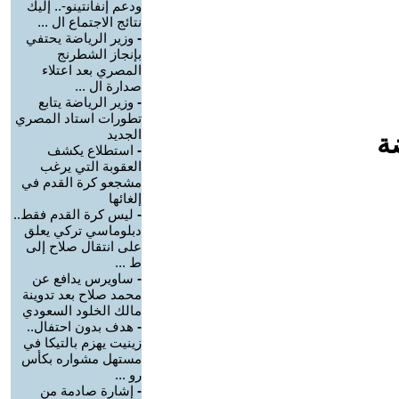
ودعم إنفانتينو-.. إليك
نتائج الاجتماع ال ...
-
وزير الرياضة يحتفي
بإنجاز الشطرنج
المصري بعد اعتلاء
صدارة ال ...
-
وزير الرياضة يتابع
تطورات استاد المصري
الجديد
ة
-
استطلاع يكشف
العقوبة التي يرغب
مشجعو كرة القدم في
إلغائها
-
ليس كرة القدم فقط..
دبلوماسي تركي يعلق
على انتقال صلاح إلى
ط ...
-
ساويرس يدافع عن
محمد صلاح بعد تدوينة
مالك الخلود السعودي
-
هدف بدون احتفال..
زينيت يهزم بالتيكا في
مستهل مشواره بكأس
رو ...
-
إشارة صادمة من