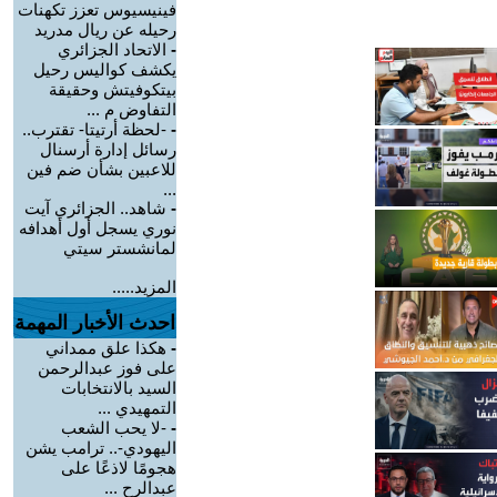
فينيسيوس تعزز تكهنات
رحيله عن ريال مدريد
-
الاتحاد الجزائري
يكشف كواليس رحيل
بيتكوفيتش وحقيقة
التفاوض م ...
-
-لحظة أرتيتا- تقترب..
رسائل إدارة أرسنال
للاعبين بشأن ضم فين
...
-
شاهد.. الجزائري آيت
نوري يسجل أول أهدافه
لمانشستر سيتي
المزيد.....
احدث الأخبار المهمة
-
هكذا علق ممداني
على فوز عبدالرحمن
السيد بالانتخابات
التمهيدي ...
-
-لا يحب الشعب
اليهودي-.. ترامب يشن
هجومًا لاذعًا على
عبدالرح ...