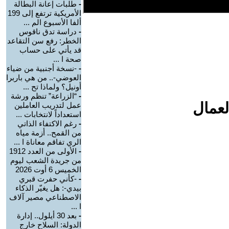
-
طلبات إعانة البطالة
الأمريكية ترتفع إلى 199
ألفا الأسبوع الم ...
-
دراسة تدق ناقوس
الخطر: رفع سن التقاعد
قد يأتي على حساب
صحة ا ...
-
-نسخة أجنبية من ضياء
العوضي-.. من هي باربرا
أونيل؟ ولماذا تح ...
-
“الزراعة” تنظم ورشة
لعمال
عمل لتدريب العاملين
استعداداً لانتخابات ...
-
رغم الاكتفاء الذاتي
من القمح.. أزمة مياه
الري تفاقم معاناة ا ...
-
الأولى من العدد 1912
من جريدة الشعب ليوم
الخميس 6 أوت 2026
-
-كأني حفرت قبري
بيدي-: هل يغيّر الذكاء
الاصطناعي مصير آلاف
ا ...
-
بعد 30 أيلول.. إدارة
الدولة: السلاح خارج