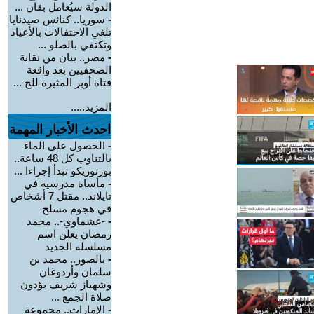
الدولة سيُعامل بقان ...
-
سوريا.. كنائس صيدنايا
تلغي الاحتفالات بالأعياد
وتكتفي بالصلو ...
-
مصر.. بيان من نقابة
الصحفيين بعد واقعة
فتاة أوبر المثيرة للج ...
المزيد.....
احدث الأخبار المهمة
-
الحصول على الماء
بالتناوب كل 48 ساعة..
بورتوريكو تبدأ إجراءا ...
-
مأساة مدرسية في
تايلاند.. مقتل 7 أشخاص
في هجوم مسلح
-
-عشماوي-.. محمد
رمضان يعلن اسم
مسلسله الجديد
-
بالصور.. محمد بن
سلمان وأردوغان
وشهباز شريف يؤدون
صلاة الجمع ...
-
الإمارات.. مجموعة