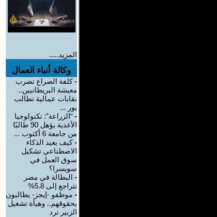
المزيد.....
وكالة أنباء العمال
-
كلفة الصراع تضرب
معيشة البريطانيين..
نقابات عمالية تطالب
بور ...
-
“الزراعة”: تكنولوجيا
الأغذية يؤهل 90 طالبًا
من جامعة 6 أكتوب ...
-
كيف يعيد الذكاء
الاصطناعي تشكيل
سوق العمل في
سويسرا؟
-
البطالة في مصر
تتراجع إلى 5.8%
-
موظفو -إيجز- يطالبون
بحقوقهم.. وهيأة تشغيل
الزبير ترد