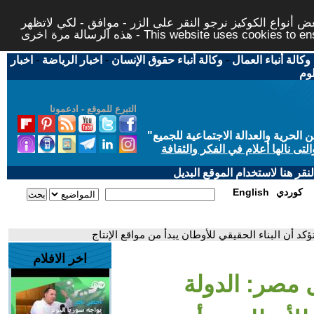
 أنواع الكوكيز نرجو النقر على الزر - موافق - لكي لاتظهر
This website uses cookies to ensure you ge
وكالة أنباء العمال
-
وكالة أنباء حقوق الإنسان
-
اخبار الرياضة
-
اخبار
لوم
التبرع للموقع - ادعمونا
حرية والعدالة الاجتماعية للجميع
"
تى نالها أعلام في الفكر والثقافة
قر هنا لاستخدام الموقع البديل
كوردي
English
د أن البناء الحقيقي للأوطان يبدأ من مواقع الإنتاج
اخر الافلام
 مصر: الدولة