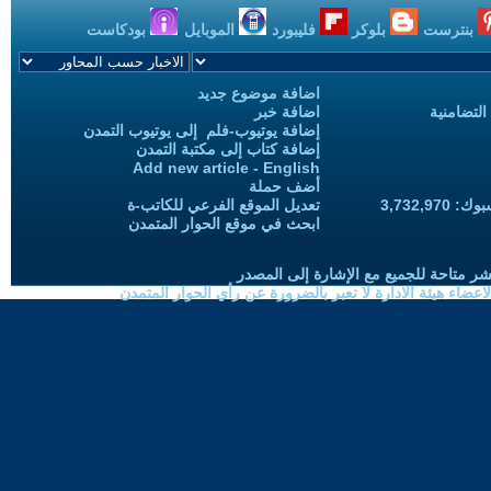
بنترست
بلوكر
فليبورد
الموبايل
بودكاست
اضافة موضوع جديد
التضامنية
اضافة خبر
إضافة يوتيوب-فلم إلى يوتيوب التمدن
إضافة كتاب إلى مكتبة التمدن
Add new article - English
أضف حملة
3,732,97
تعديل الموقع الفرعي للكاتب-ة
ابحث في موقع الحوار المتمدن
شر متاحة للجميع مع الإشارة إلى المصدر
ضاء هيئة الادارة لا تعبر بالضرورة عن رأي الحوار المتمدن