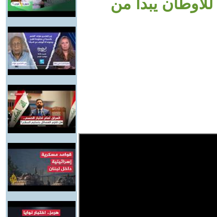
للأوطان يبدأ من