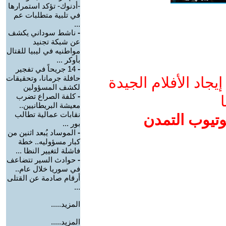
-أدنوك- تؤكد استمرارها
في تلبية متطلبات عم
...
-
ناشط سوداني يكشف
عن شبكة تجنيد
مواطنيه في ليبيا للقتال
بأوكر ...
-
14 جريحاً في تفجير
حافلة جرمانا، وتحقيقات
جاد الأفلام الجيدة
لكشف المسؤولين
-
كلفة الصراع تضرب
ا
معيشة البريطانيين..
نقابات عمالية تطالب
وتيوب التمدن
بور ...
-
الموساد يُبعد اثنين من
كبار مسؤوليه.. خطة
فاشلة لتغيير النظا ...
-
حوادث السير تتضاعف
في سوريا خلال عام..
أرقام صادمة عن القتلى
...
المزيد.....
المزيد.....