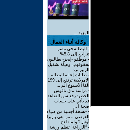
المزيد.....
وكالة أنباء العمال
-
البطالة في مصر
تتراجع إلى 5.8%
-
موظفو -إيجز- يطالبون
بحقوقهم.. وهيأة تشغيل
الزبير ترد
-
طلبات إعانة البطالة
الأمريكية ترتفع إلى 199
ألفا الأسبوع الم ...
-
دراسة تدق ناقوس
الخطر: رفع سن التقاعد
قد يأتي على حساب
صحة ا ...
-
-نسخة أجنبية من ضياء
العوضي-.. من هي باربرا
أونيل؟ ولماذا تح ...
-
“الزراعة” تنظم ورشة