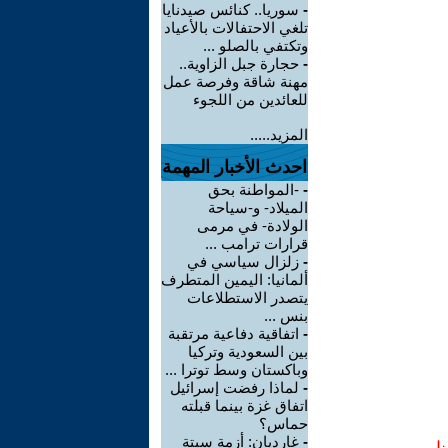
-
سوريا.. كنائس صيدنايا
تلغي الاحتفالات بالأعياد
وتكتفي بالصلو ...
-
حجارة جبل الزاوية..
مهنة شاقة وفرصة عمل
للعائدين من اللجوء
المزيد.....
احدث الأخبار المهمة
-
-المواطنة بحق
الميلاد- و-سياحة
الولادة- في مرمى
قرارات ترامب ...
-
زلزال سياسي في
ألمانيا: اليمين المتطرف
يتصدر الاستطلاعات
بنس ...
-
اتفاقية دفاعية مرتقبة
بين السعودية وتركيا
وباكستان وسط توترا ...
-
لماذا رفضت إسرائيل
اتفاق غزة بينما قبلته
حماس؟
-
غارديان: أزمة سبتة