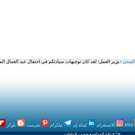
التمدن
- وزير العمل: لقد كان توجيهات سيادتكم في احتفال عيد العمال ال
RSS
الانستغرام
لينكد إن
تيلكرام
بنترست
بلوكر