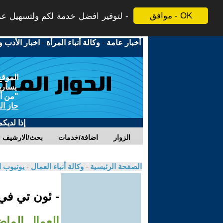
موافق - OK
لتوفير افضل خدمة لكم ولتسهيل عملي
أخبار عامة
-
وكالة أنباء المرأة
-
اخبار الأدب و
الموقع
يسارية
"من أج
حاز ال
إذا لديك
الزوار
اضافة/خدمات
بحث/الارشيف
الصفحة الرئيسية
-
وكالة أنباء العمال
-
يوتيوب 
- ئون تي ف
العمال الماض