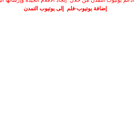
ادعم يوتيوب التمدن من خلال إيجاد الأفلام الجيدة وإرسالها الين
إضافة يوتيوب-فلم إلى يوتيوب التمدن