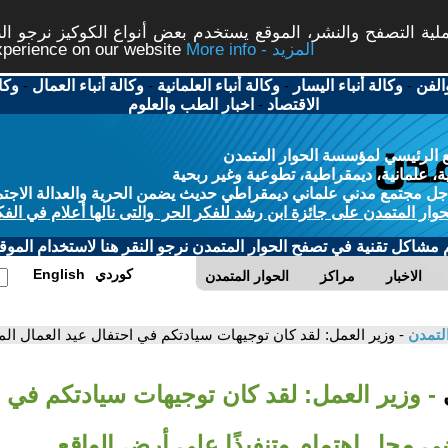
ة التصفح والنشر، الموقع يستخدم بعض أنواع الكوكيز نرجو النق
More info - المزيد
experience on our website
الفن
-
وكالة أنباء اليسار
-
وكالة أنباء العلمانية
-
وكالة أنباء العمال
-
وكا
الاقتصاد
-
اخبار الطب والعلوم
 الرئيسي لمؤسسة الحوار المتمدن
، علمانية، ديمقراطية، تطوعية وغير ربحية
ل مجتمع مدني علماني ديمقراطي حديث يضمن الحرية والعدالة الاجتم
حوار المتمدن على جائزة ابن رشد للفكر الحر والتى نالها أعلام في الفك
م مشاكل تقنية في تصفح الحوار المتمدن نرجو النقر هنا لاستخدام الموقع
كوردي
English
الاخبار
مراكز
الحوار المتمدن
التمدن
- وزير العمل: لقد كان توجيهات سيادتكم في احتفال عيد العمال ال
ي
- وزير العمل: لقد كان توجيهات سيادتكم في ا
ي محل اهتمام وتنفيذًا على أرض الواقع