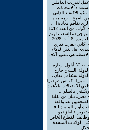
عمل لتدريب العاملين
استعداداً لانتخابات ...
-
رغم الاكتفاء الذاتي
من القمح.. أزمة مياه
الري تفاقم معاناة ا ...
-
الأولى من العدد 1912
من جريدة الشعب ليوم
الخميس 6 أوت 2026
-
-كأني حفرت قبري
بيدي-: هل يغيّر الذكاء
الاصطناعي مصير آلاف
ا ...
-
بعد 30 أيلول.. إدارة
الدولة: السلاح خارج
الدولة سيُعامل بقان ...
-
سوريا.. كنائس صيدنايا
تلغي الاحتفالات بالأعياد
وتكتفي بالصلو ...
-
مصر.. بيان من نقابة
الصحفيين بعد واقعة
فتاة أوبر المثيرة للج ...
-
تقرير: تباطؤ نمو
وظائف القطاع الخاص
في الولايات المتحدة
خلال ...