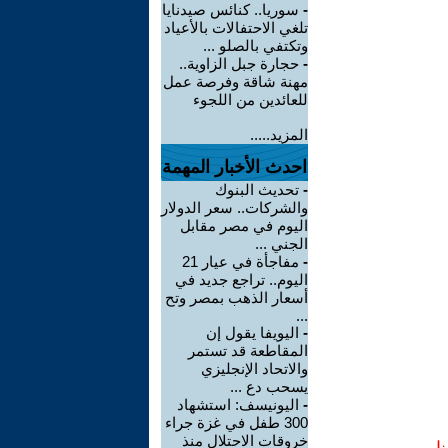
-
سوريا.. كنائس صيدنايا
تلغي الاحتفالات بالأعياد
وتكتفي بالصلو ...
-
حجارة جبل الزاوية..
مهنة شاقة وفرصة عمل
للعائدين من اللجوء
المزيد.....
احدث الأخبار المهمة
-
تحديث البنوك
والشركات.. سعر الدولار
اليوم في مصر مقابل
الجني ...
-
مفاجأة في عيار 21
اليوم.. تراجع جديد في
أسعار الذهب بمصر وتح
...
-
اليويفا يقول إن
المقاطعة قد تستمر
والاتحاد الإنجليزي
يسحب دع ...
-
اليونيسف: استشهاد
300 طفل في غزة جراء
خروقات الاحتلال منذ