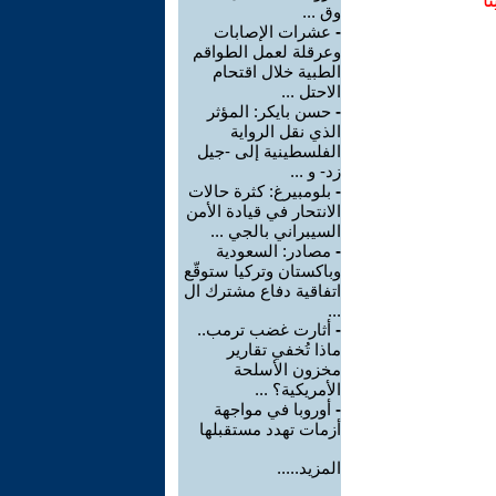
ا
وق ...
-
عشرات الإصابات
وعرقلة لعمل الطواقم
الطبية خلال اقتحام
الاحتل ...
-
حسن بايكر: المؤثر
الذي نقل الرواية
الفلسطينية إلى -جيل
زد- و ...
-
بلومبيرغ: كثرة حالات
الانتحار في قيادة الأمن
السيبراني بالجي ...
-
مصادر: السعودية
وباكستان وتركيا ستوقّع
اتفاقية دفاع مشترك ال
...
-
أثارت غضب ترمب..
ماذا تُخفي تقارير
مخزون الأسلحة
الأمريكية؟ ...
-
أوروبا في مواجهة
أزمات تهدد مستقبلها
المزيد.....