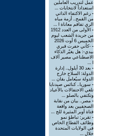
عمل لتدريب العاملين
استعداداً لانتخابات ...
-
رغم الاكتفاء الذاتي
من القمح.. أزمة مياه
الري تفاقم معاناة ا ...
-
الأولى من العدد 1912
من جريدة الشعب ليوم
الخميس 6 أوت 2026
-
-كأني حفرت قبري
بيدي-: هل يغيّر الذكاء
الاصطناعي مصير آلاف
ا ...
-
بعد 30 أيلول.. إدارة
الدولة: السلاح خارج
الدولة سيُعامل بقان ...
-
سوريا.. كنائس صيدنايا
تلغي الاحتفالات بالأعياد
وتكتفي بالصلو ...
-
مصر.. بيان من نقابة
الصحفيين بعد واقعة
فتاة أوبر المثيرة للج ...
-
تقرير: تباطؤ نمو
وظائف القطاع الخاص
في الولايات المتحدة
خلال ...