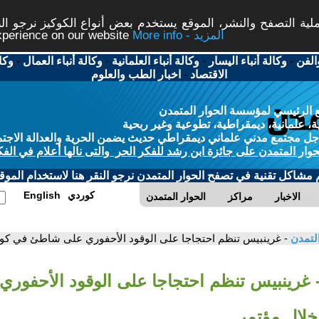
ة التصفح والنشر، الموقع يستخدم بعض أنواع الكوكيز نرجو النق
More info - المزيد
experience on our website
الفن
-
وكالة أنباء اليسار
-
وكالة أنباء العلمانية
-
وكالة أنباء العمال
-
وكا
الاقتصاد
-
اخبار الطب والعلوم
 الرئيسي لمؤسسة الحوار المتمدن
، علمانية، ديمقراطية، تطوعية وغير ربحية
ل مجتمع مدني علماني ديمقراطي حديث يضمن الحرية والعدالة الاجتم
حوار المتمدن على جائزة ابن رشد للفكر الحر والتى نالها أعلام في الفك
م مشاكل تقنية في تصفح الحوار المتمدن نرجو النقر هنا لاستخدام الموقع
كوردي
English
الاخبار
مراكز
الحوار المتمدن
التمدن
- غرينبيس تنظم احتجاجا على الوقود الأحفوري على شاطئ في كولو
 غرينبيس تنظم احتجاجا على الوقود الأحفور
خلال مؤتمر