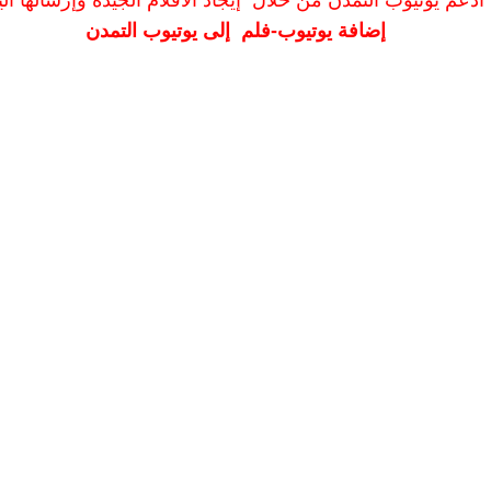
ادعم يوتيوب التمدن من خلال إيجاد الأفلام الجيدة وإرسالها الين
إضافة يوتيوب-فلم إلى يوتيوب التمدن