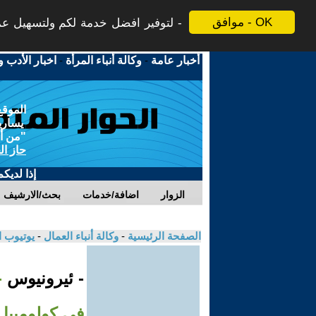
موافق - OK
لتوفير افضل خدمة لكم ولتسهيل عملي
أخبار عامة
-
وكالة أنباء المرأة
-
اخبار الأدب و
الموقع
يسارية
"من أج
حاز ال
إذا لديك
الزوار
اضافة/خدمات
بحث/الارشيف
الصفحة الرئيسية
-
وكالة أنباء العمال
-
يوتيوب 
- ئيرونيوس
-
في كولومبيا 