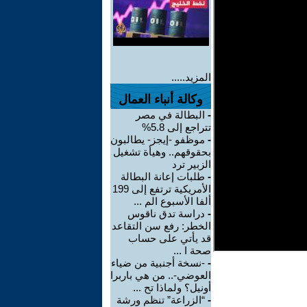
المزيد.....
وكالة أنباء العمال
-
البطالة في مصر
تتراجع إلى 5.8%
-
موظفو -إيجز- يطالبون
بحقوقهم.. وهيأة تشغيل
الزبير ترد
-
طلبات إعانة البطالة
الأمريكية ترتفع إلى 199
ألفا الأسبوع الم ...
-
دراسة تدق ناقوس
الخطر: رفع سن التقاعد
قد يأتي على حساب
صحة ا ...
-
-نسخة أجنبية من ضياء
العوضي-.. من هي باربرا
أونيل؟ ولماذا تح ...
-
“الزراعة” تنظم ورشة