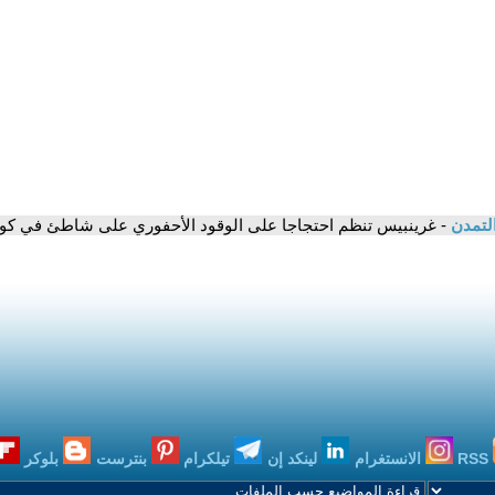
التمدن
- غرينبيس تنظم احتجاجا على الوقود الأحفوري على شاطئ في كولو
RSS
الانستغرام
لينكد إن
تيلكرام
بنترست
بلوكر