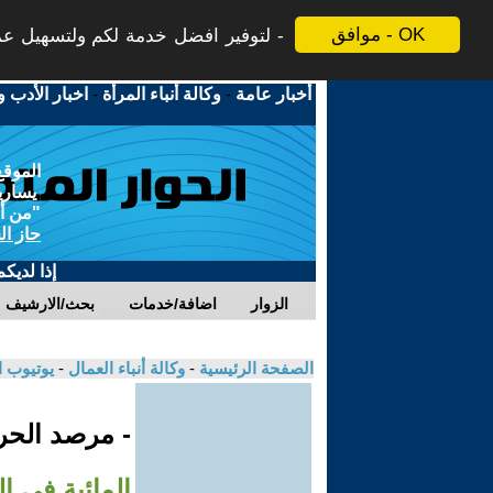
موافق - OK
لتوفير افضل خدمة لكم ولتسهيل عملي
أخبار عامة
-
وكالة أنباء المرأة
-
اخبار الأدب و
الموقع
يسارية
"من أج
حاز ال
إذا لديك
الزوار
اضافة/خدمات
بحث/الارشيف
الصفحة الرئيسية
-
وكالة أنباء العمال
-
يوتيوب 
- مرصد الحرك
المائية في ا