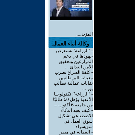
المزيد.....
وكالة أنباء العمال
-
“الزراعة” تستعرض
جهودها في دعم
المزارعين وتحقيق
الأمن الغذائ ...
-
كلفة الصراع تضرب
معيشة البريطانيين..
نقابات عمالية تطالب
بور ...
-
“الزراعة”: تكنولوجيا
الأغذية يؤهل 90 طالبًا
من جامعة 6 أكتوب ...
-
كيف يعيد الذكاء
الاصطناعي تشكيل
سوق العمل في
سويسرا؟
-
البطالة في مصر