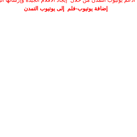
ادعم يوتيوب التمدن من خلال إيجاد الأفلام الجيدة وإرسالها الين
إضافة يوتيوب-فلم إلى يوتيوب التمدن