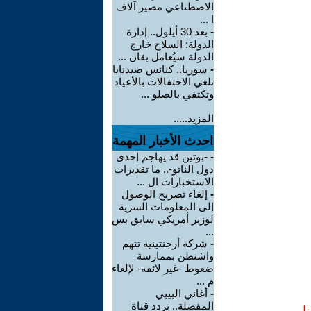
الاصطناعي مصير آلاف
ا ...
-
بعد 30 أيلول.. إدارة
الدولة: السلاح خارج
الدولة سيُعامل بقان ...
-
سوريا.. كنائس صيدنايا
تلغي الاحتفالات بالأعياد
وتكتفي بالصلو ...
المزيد.....
احدث الأخبار المهمة
-
-بوتين قد يهاجم إحدى
دول الناتو-.. ما تقديرات
الاستخبارات ال ...
-
إلغاء تصريح الوصول
إلى المعلومات السرية
لوزير أمريكي سابق بس
...
-
شركة أرجنتينية تتهم
واشنطن بممارسة
ضغوط -غير لائقة- لإلغاء
م ...
-
أغاني البيبي
المفضلة.. تردد قناة