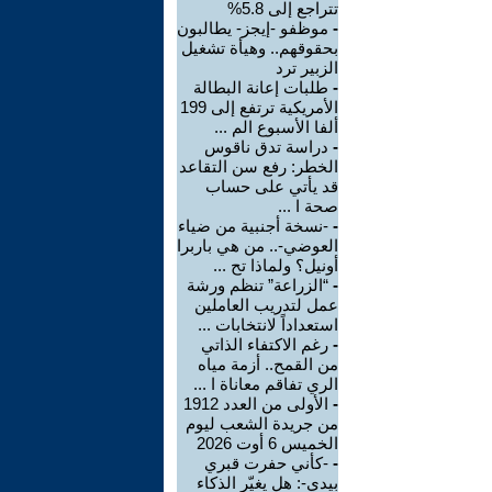
تتراجع إلى 5.8%
-
موظفو -إيجز- يطالبون
بحقوقهم.. وهيأة تشغيل
الزبير ترد
-
طلبات إعانة البطالة
الأمريكية ترتفع إلى 199
ألفا الأسبوع الم ...
-
دراسة تدق ناقوس
الخطر: رفع سن التقاعد
قد يأتي على حساب
صحة ا ...
-
-نسخة أجنبية من ضياء
العوضي-.. من هي باربرا
أونيل؟ ولماذا تح ...
-
“الزراعة” تنظم ورشة
عمل لتدريب العاملين
استعداداً لانتخابات ...
-
رغم الاكتفاء الذاتي
من القمح.. أزمة مياه
الري تفاقم معاناة ا ...
-
الأولى من العدد 1912
من جريدة الشعب ليوم
الخميس 6 أوت 2026
-
-كأني حفرت قبري
بيدي-: هل يغيّر الذكاء