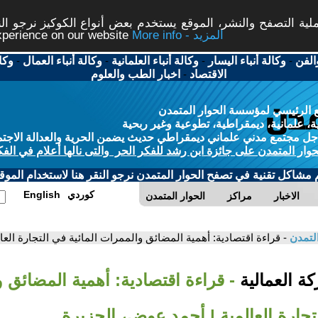
ة التصفح والنشر، الموقع يستخدم بعض أنواع الكوكيز نرجو النق
More info - المزيد
experience on our website
الفن
-
وكالة أنباء اليسار
-
وكالة أنباء العلمانية
-
وكالة أنباء العمال
-
وكا
الاقتصاد
-
اخبار الطب والعلوم
 الرئيسي لمؤسسة الحوار المتمدن
، علمانية، ديمقراطية، تطوعية وغير ربحية
ل مجتمع مدني علماني ديمقراطي حديث يضمن الحرية والعدالة الاجتم
حوار المتمدن على جائزة ابن رشد للفكر الحر والتى نالها أعلام في الفك
م مشاكل تقنية في تصفح الحوار المتمدن نرجو النقر هنا لاستخدام الموقع
كوردي
English
الاخبار
مراكز
الحوار المتمدن
التمدن
- قراءة اقتصادية: أهمية المضائق والممرات المائية في التجارة الع
ة العمالية
- قراءة اقتصادية: أهمية المضائق 
لتجارة العالمية | أحمد عوض، الجزيرة