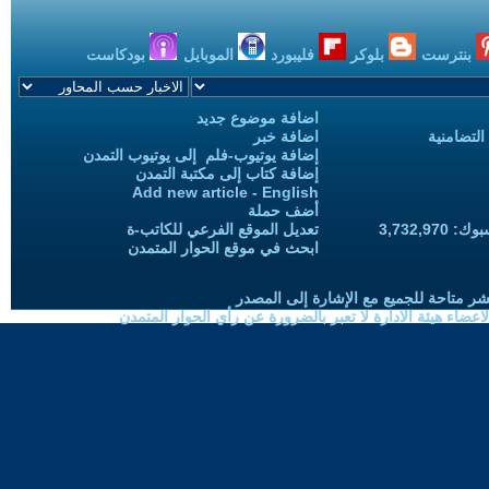
بنترست
بلوكر
فليبورد
الموبايل
بودكاست
اضافة موضوع جديد
التضامنية
اضافة خبر
إضافة يوتيوب-فلم إلى يوتيوب التمدن
إضافة كتاب إلى مكتبة التمدن
Add new article - English
أضف حملة
3,732,97
تعديل الموقع الفرعي للكاتب-ة
ابحث في موقع الحوار المتمدن
شر متاحة للجميع مع الإشارة إلى المصدر
ضاء هيئة الادارة لا تعبر بالضرورة عن رأي الحوار المتمدن