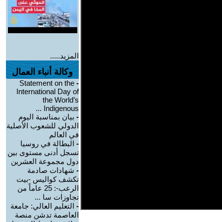
المزيد.....
وكالة أنباء العمال
Statement on the
-
International Day of
the World’s
Indigenous ...
-
بيان بمناسبة اليوم
الدولي للشعوب الأصلية
في العالم
-
البطالة في روسيا
تسجل أدنى مستوى بين
دول مجموعة العشرين
-
شهادات صادمة
تكشف كواليس -بيت
الرعب-: 25 عاماً من
تجاوزات سا ...
-
التعليم العالي: جامعة
العاصمة تدشن منصة