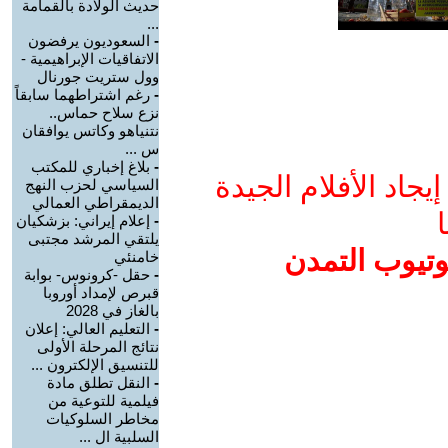
حديث الولادة بالقمامة
...
-
السعوديون يرفضون
الاتفاقيات الإبراهيمية -
وول ستريت جورنال
-
رغم اشتراطهما سابقاً
نزع سلاح حماس..
نتنياهو وكاتس يوافقان
س ...
-
بلاغ إخباري للمكتب
جاد الأفلام الجيدة
السياسي لحزب النهج
الديمقراطي العمالي
ا
-
إعلام إيراني: بزشكيان
يلتقي المرشد مجتبى
وتيوب التمدن
خامنئي
-
حقل -كرونوس- بوابة
قبرص لإمداد أوروبا
بالغاز في 2028
-
التعليم العالي: إعلان
نتائج المرحلة الأولى
للتنسيق الإلكترون ...
-
النقل تطلق مادة
فيلمية للتوعية من
مخاطر السلوكيات
السلبية ال ...