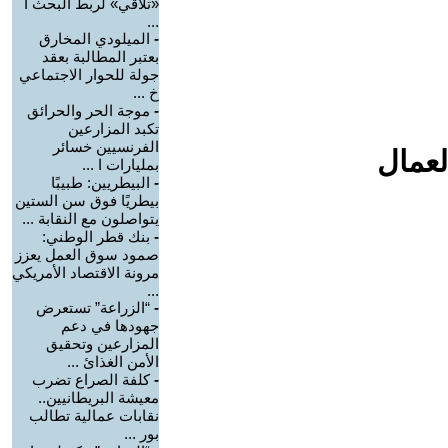
«تلاقي» لربط البحث ا
...
-
الميلودي المخارق
بعتبر المطالبة بعقد
جولة للحوار الاجتماعي
خ ...
-
موجة الحر والحرائق
تكبد المزارعين
الفرنسيين خسائر
لعمال
بمليارات ا ...
-
البيطريين: طبيبًا
بيطريًا فوق سن الستين
يتواصلون مع النقابة ...
-
بنك قطر الوطني:
صمود سوق العمل يعزز
مرونة الاقتصاد الأمريكي
...
-
“الزراعة” تستعرض
جهودها في دعم
المزارعين وتحقيق
الأمن الغذائ ...
-
كلفة الصراع تضرب
معيشة البريطانيين..
نقابات عمالية تطالب
بور ...