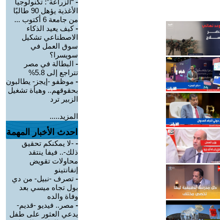
-
“الزراعة”: تكنولوجيا
الأغذية يؤهل 90 طالبًا
من جامعة 6 أكتوب ...
-
كيف يعيد الذكاء
الاصطناعي تشكيل
سوق العمل في
سويسرا؟
-
البطالة في مصر
تتراجع إلى 5.8%
-
موظفو -إيجز- يطالبون
بحقوقهم.. وهيأة تشغيل
الزبير ترد
المزيد.....
احدث الأخبار المهمة
-
-لا يمكنكم تحقيق
ذلك-.. فيفا ينتقد
محاولات تقويض
إنفانتينو
-
تصرف -نبيل- من دي
بول تجاه ميسي بعد
وفاة والده
-
مصر.. فيديو -قديم-
يدعي العثور على طفل