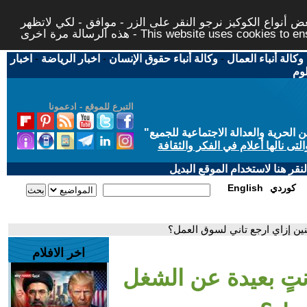
 أنواع الكوكيز نرجو النقر على الزر - موافق - لكي لاتظهر
This website uses cookies to ensure you ge
وكالة أنباء العمال
-
وكالة أنباء حقوق الإنسان
-
اخبار الرياضة
-
اخبار
لوم
التبرع للموقع - ادعمونا
حرية والعدالة الاجتماعية للجميع
"
تى نالها أعلام في الفكر والثقافة
قر هنا لاستخدام الموقع البديل
كوردي
English
نين إزاي ارجع تاني لسوق العمل؟
اخر الافلام
أنتٍ بعيدة عن الشغل