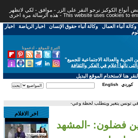
 أنواع الكوكيز نرجو النقر على الزر - موافق - لكي لاتظهر
This website uses cookies to ensure you ge
وكالة أنباء العمال
-
وكالة أنباء حقوق الإنسان
-
اخبار الرياضة
-
اخبار
لوم
التبرع للموقع - ادعمونا
حرية والعدالة الاجتماعية للجميع
"
تى نالها أعلام في الفكر والثقافة
قر هنا لاستخدام الموقع البديل
كوردي
English
 في تونس يتغير ويتطلب لحظة وعي-
اخر الافلام
دين فضلون: -المشهد