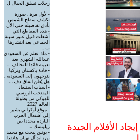
رحلات تسلق الجبال ل
...
-
لأول مرة.. صورة
تكشف سطح الشمس
بأدق تفاصيله حتى الآن
-
هذه المقاطع التي
أشعلت فتيل عبور سبتة
الجماعي بعد انتشارها
ب ...
-
ماذا نعلم عن السعودي
عبدالله الشهري بعد
تعيينه قائدا للتحالف ...
-
قادة باكستان وتركيا
يتوجهون إلى السعودية..
هل يُعلن اتفاق دف ...
-
أسباب استبعاد
المنتخب الروسي
للهوكي من بطولة
العالم 2027
-
موقع أوكراني يشير
إلى اشتعال الحرب
الباردة مجددا بين
جاد الأفلام الجيدة
زيلينسك ...
-
بوتين يبحث مع محمد
ا
بن زايد آل نهيان هاتفيا