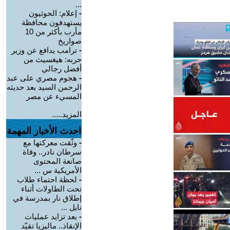
...
-
إعلام: الحوثيون
يستهدفون محافظة
مأرب بأكثر من 10
صواريخ
-
ترامب يدافع عن وزير
حربه: هيغسيث من
أفضل رجالي
-
هجوم مصري على عبد
الرحمن السيد بعد حديثه
المسيء عن مصر
المزيد.....
احدث الأخبار المهمة
-
وثّقت معركتها مع
سرطان نادر.. وفاة
صانعة المحتوى
الأمريكية س ...
-
لحظة احتماء طلاب
تحت الطاولات أثناء
إطلاق نار بمدرسة في
تايل ...
-
بعد تزايد عمليات
الإنقاذ.. ماليزيا تقيّد