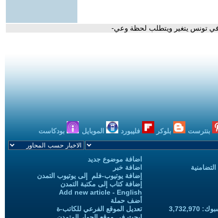
 في تونس يتغير ويتطلب لحظة وعي-
بنترست
بلوكر
فليبورد
الموبايل
بودكاست
اضافة موضوع جديد
التضامنية
اضافة خبر
إضافة يوتيوب-فلم إلى يوتيوب التمدن
إضافة كتاب إلى مكتبة التمدن
Add new article - English
أضف حملة
3,732,97
تعديل الموقع الفرعي للكاتب-ة
ابحث في موقع الحوار المتمدن