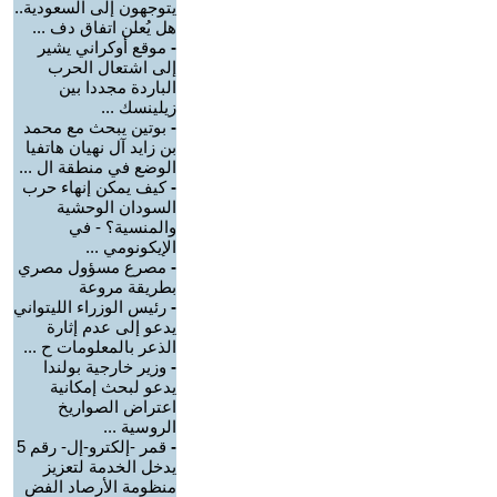
يتوجهون إلى السعودية..
هل يُعلن اتفاق دف ...
-
موقع أوكراني يشير
إلى اشتعال الحرب
الباردة مجددا بين
زيلينسك ...
-
بوتين يبحث مع محمد
بن زايد آل نهيان هاتفيا
الوضع في منطقة ال ...
-
كيف يمكن إنهاء حرب
السودان الوحشية
والمنسية؟ - في
الإيكونومي ...
-
مصرع مسؤول مصري
بطريقة مروعة
-
رئيس الوزراء الليتواني
يدعو إلى عدم إثارة
الذعر بالمعلومات ح ...
-
وزير خارجية بولندا
يدعو لبحث إمكانية
اعتراض الصواريخ
الروسية ...
-
قمر -إلكترو-إل- رقم 5
يدخل الخدمة لتعزيز
منظومة الأرصاد الفض