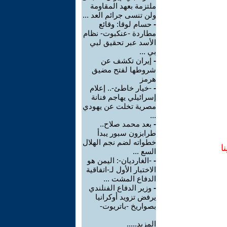
ملتزمة بعهد المقاومة
ولن تنسى جرائم العد ...
-
حسام لوقا: وقائع
مطاردة -عنكبوت- نظام
الأسد عبر تحقيق لبي
بي ...
-
إيران تكشف عن
شروطها لفتح مضيق
هرمز
-
-خيار خاطئ-.. إعلام
إسرائيلي يهاجم فنانة
مصرية تخلت عن يهودي
...
-
بعد محمد صلاح..
طرابزون سبور يبدأ
خطواته لضم نجم الهلال
ا
السع ...
-
-الغارديان-: اليمن هو
الاختبار الأول لـ-اتفاقية
الدفاع المشت ...
-
وزير الدفاع الفنلندي
يرفض تزويد أوكرانيا
بصواريخ -باتريوت-
المزيد.....