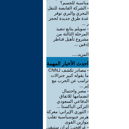
مناسبة للجسم؟
-
الشركة القابضة للنقل
البحري والبري توفر
عدة طرق جديدة لحجز
ر ...
-
سويلم يتابع تنفيذ
المرحلة الثالثة من
مشروع تأهيل قناطر
إدفين ...
المزيد.....
احدث الأخبار المهمة
-
مصادر تكشف لـCNN
ما يقوله كبير جنرالات
ترامب عن الحرب مع
إير ...
-
مصر واحتمال
انضمامها للاتفاق
الدفاعي السعودي
التركي الباكستا ...
-
الثوري الإيراني: معركة
هرمز جيوسياسية تقلب
موازين القوى
-
عراقجي: إيران ستبقى