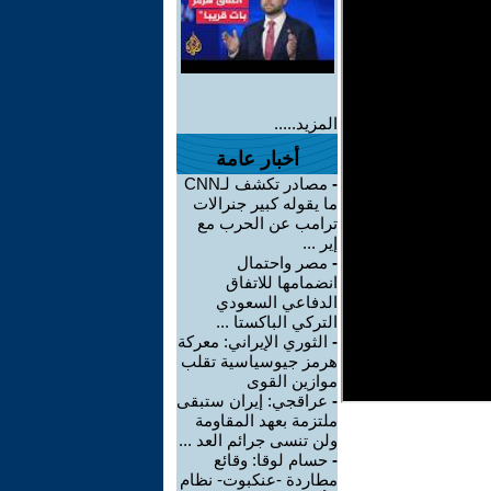
المزيد.....
أخبار عامة
-
مصادر تكشف لـCNN
ما يقوله كبير جنرالات
ترامب عن الحرب مع
إير ...
-
مصر واحتمال
انضمامها للاتفاق
الدفاعي السعودي
التركي الباكستا ...
-
الثوري الإيراني: معركة
هرمز جيوسياسية تقلب
موازين القوى
-
عراقجي: إيران ستبقى
ملتزمة بعهد المقاومة
ولن تنسى جرائم العد ...
-
حسام لوقا: وقائع
مطاردة -عنكبوت- نظام