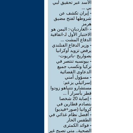
الأسد عبر تحقيق لبي
بي ...
-
إيران تكشف عن
شروطها لفتح مضيق
هرمز
-
-الغارديان-: اليمن هو
الاختبار الأول لـ-اتفاقية
الدفاع المشت ...
-
وزير الدفاع الفنلندي
يرفض تزويد أوكرانيا
بصواريخ -باتريوت-
-
بيونسيه تنتصر في
تركيا وتكسب جميع
الدعاوى القضائية
-
مسؤول أمني
إسرائيلي يزعم:
مستشارو نتنياهو زودوا
قطر بأسرار أ ...
-
إصابة 20 شخصا
بتصادم قطارين في
كرواتيا (صور+فيديو)
-
أفضل نظام غذائي في
الطقس الحار
-
فوائد الكمثرى
الصحية.. متى تصبح غير