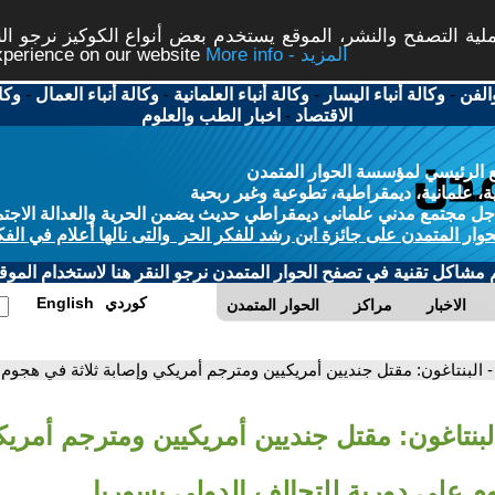
ة التصفح والنشر، الموقع يستخدم بعض أنواع الكوكيز نرجو النق
More info - المزيد
experience on our website
الفن
-
وكالة أنباء اليسار
-
وكالة أنباء العلمانية
-
وكالة أنباء العمال
-
وكا
الاقتصاد
-
اخبار الطب والعلوم
 الرئيسي لمؤسسة الحوار المتمدن
، علمانية، ديمقراطية، تطوعية وغير ربحية
ل مجتمع مدني علماني ديمقراطي حديث يضمن الحرية والعدالة الاجتم
حوار المتمدن على جائزة ابن رشد للفكر الحر والتى نالها أعلام في الفك
م مشاكل تقنية في تصفح الحوار المتمدن نرجو النقر هنا لاستخدام الموقع
كوردي
English
الاخبار
مراكز
الحوار المتمدن
- البنتاغون: مقتل جنديين أمريكيين ومترجم أمريكي وإصابة ثلاثة في هجوم
البنتاغون: مقتل جنديين أمريكيين ومترجم أمري
م على دورية للتحالف الدولي بسوريا