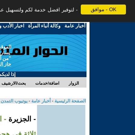
موافق - OK
لتوفير افضل خدمة لكم ولتسهيل عملي
أخبار عامة
-
وكالة أنباء المرأة
-
اخبار الأدب و
الموقع
يسارية
"من أج
حاز ال
إذا لديك
الزوار
اضافة/خدمات
بحث/الارشيف
الصفحة الرئيسية
-
أخبار عامة
-
يوتيوب التمدن
- الجزيرة
- 
ثلاثة في هجو