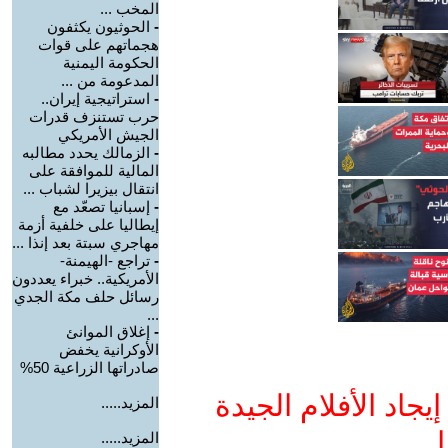
المخب ...
-
الحوثيون يكثفون
هجماتهم على قوات
الحكومة اليمنية
المدعومة من ...
-
استراتيجية إيران..
حرب تستنزف قدرات
الجيش الأمريكي
-
الزمالك يحدد مطالبه
المالية للموافقة على
انتقال بيزيرا لشباب ...
-
إسبانيا تصعّد مع
إيطاليا على خلفية أزمة
مهاجري سبتة بعد إنذا ...
-
تراجع -الهيمنة-
الأمريكية.. خبراء يعددون
رسائل حلف مكة الجدي
...
-
إغلاق الموانئ
الأوكرانية يخفض
صادراتها الزراعية 50%
جاد الأفلام الجيدة
المزيد.....
ا
المزيد.....