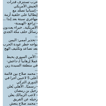
حرب تستنزف قدرات
الجيش الأمريكي
-
إسبانيا تصعّد مع
إيطاليا على خلفية أزمة
مهاجري سبتة بعد إنذا ...
-
تراجع -الهيمنة-
الأمريكية.. خبراء يعددون
رسائل حلف مكة الجدي
...
-
تحذير أممي: اليمن
يواجه خطر عودة الحرب
بعد تصاعد وتكثيف الهج
...
-
الأمن السوري يحبط
عملا إرهابياً لـ-داعش-
في منطقة السيدة زين
...
-
محمد صلاح بين قائمة
أعلى 5 لاعبين أجرا في
الدوري التركي
-
رسميًا.. الأهلي يُعلن
رحيل بن رمضان
-
لاعب الزمالك يعلن
رحيله عن الفريق
-
محمد صلاح ينعش