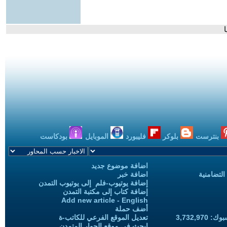
بنترست
بلوكر
فليبورد
الموبايل
بودكاست
اضافة موضوع جديد
التضامنية
اضافة خبر
إضافة يوتيوب-فلم إلى يوتيوب التمدن
إضافة كتاب إلى مكتبة التمدن
Add new article - English
أضف حملة
3,732,97
تعديل الموقع الفرعي للكاتب-ة
ابحث في موقع الحوار المتمدن