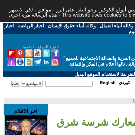
 أنواع الكوكيز نرجو النقر على الزر - موافق - لكي لاتظهر
This website uses cookies to ensure you ge
وكالة أنباء العمال
-
وكالة أنباء حقوق الإنسان
-
اخبار الرياضة
-
اخبار
لوم
التبرع للموقع - ادعمونا
حرية والعدالة الاجتماعية للجميع
"
تى نالها أعلام في الفكر والثقافة
قر هنا لاستخدام الموقع البديل
كوردي
English
اخر الافلام
. معارك شرسة شرق