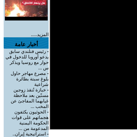
المزيد.....
أخبار عامة
-
رئيس فنلندي سابق
يدعو أوروبا للدخول في
حوار مع روسيا ويذكر
س ...
-
مصرع مهاجر حاول
بلوغ سبتة بطائرة
شراعية
-
خبازة تُنقذ زوجين
مسنّين بعد ملاحظة
غيابهما المفاجئ عن
المخب ...
-
الحوثيون يكثفون
هجماتهم على قوات
الحكومة اليمنية
المدعومة من ...
-
استراتيجية إيران..