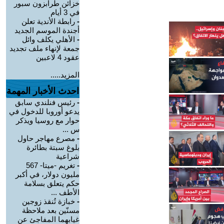
خزائن طرابزون سبور
في 3 أيام
-
رابطة الأندية تعلن
أجندة الموسم الجديد
-
الأهلي يكلف وائل
جمعة لإنهاء ملف تجديد
عقود 4 لاعبين
المزيد.....
احدث الأخبار المهمة
-
رئيس فنلندي سابق
يدعو أوروبا للدخول في
حوار مع روسيا ويذكر
س ...
-
مصرع مهاجر حاول
بلوغ سبتة بطائرة
شراعية
-
تغريم -ميتا- 567
مليون دولار، في أكبر
حكم يتعلق بسلامة
الأطف ...
-
خبازة تُنقذ زوجين
مسنّين بعد ملاحظة
غيابهما المفاجئ عن