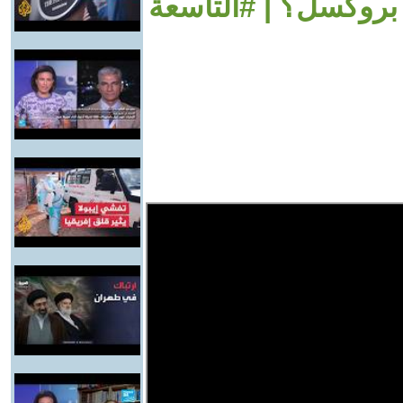
بروكسل؟ | #التاسعة