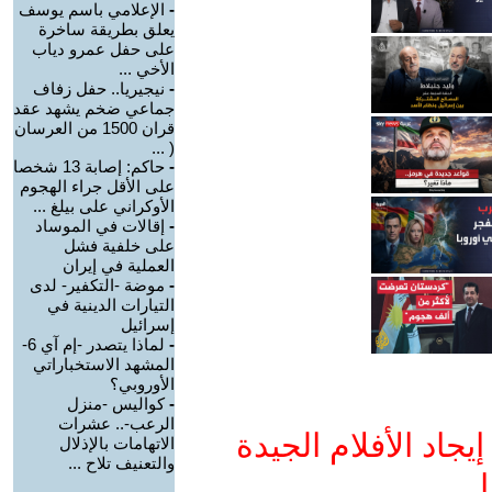
-
الإعلامي باسم يوسف
يعلق بطريقة ساخرة
على حفل عمرو دياب
الأخي ...
-
نيجيريا.. حفل زفاف
جماعي ضخم يشهد عقد
قران 1500 من العرسان
( ...
-
حاكم: إصابة 13 شخصا
على الأقل جراء الهجوم
الأوكراني على بيلغ ...
-
إقالات في الموساد
على خلفية فشل
العملية في إيران
-
موضة -التكفير- لدى
التيارات الدينية في
إسرائيل
-
لماذا يتصدر -إم آي 6-
المشهد الاستخباراتي
الأوروبي؟
-
كواليس -منزل
الرعب-.. عشرات
جاد الأفلام الجيدة
الاتهامات بالإذلال
والتعنيف تلاح ...
ا