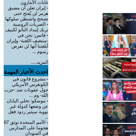
غابات الأمازون
-
إيران تعلن أن مضيق
هرمز لن يٌفتح حتى
تصحح واشنطن سلوكها
-
الضربات الروسية
تربك إمداد الناتو لكييف
-
فانس: نحن في
-منتصف اللعبة- وإيران
أبلغتنا أنها لن تفرض
رسوم ...
المزيد.....
احدث الأخبار المهمة
-
مشروع قانون في
الكونغرس الأمريكي
حول عقوبات ضد -حزب
الله- وم ...
-
موسكو: تخلي اليابان
عن وضعها كدولة غير
نووية سيثير ردود فعل
...
-
الأمم المتحدة توثق 67
هجوما على المدارس
في السودان