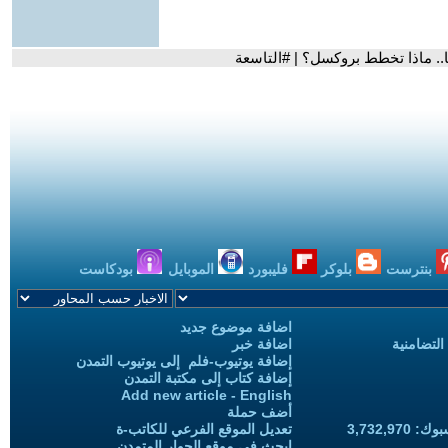
.. ماذا تخطط بروكسل؟ | #التاسعة
بنترست
بلوكر
فليبورد
الموبايل
بودكاست
اضافة موضوع جديد
التضامنية
اضافة خبر
إضافة يوتيوب-فلم إلى يوتيوب التمدن
إضافة كتاب إلى مكتبة التمدن
Add new article - English
أضف حملة
3,732,97
تعديل الموقع الفرعي للكاتب-ة
ابحث في موقع الحوار المتمدن