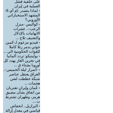
على خلفية فشل
العملية في إيران
-
لماذا يتصدر -إم آي 6-
المشهد الاستخباراتي
الأوروبي؟
-
كواليس -منزل
الرعب-.. عشرات
الاتهامات بالإذلال
والتعنيف تلاح ...
-
فيديو مزعوم لـ-كمين
حوثي يدمر رتلا كاملا
للقوات الحكومية الي ...
-
بوليتيكو: تردد ألمانيا
في تخزين الغاز يهدد كل
أوروبا بشتاء ق ...
-
-أسرار ليلة الخميس-..
العراق يعتقل عناصر
شبكة خططت لشن
هجمات ...
-
عُمان وإيران تقتربان
من اتفاق بشأن مضيق
هرمز، وطهران تشترط
ت ...
-
البرازيل.. انخفاض
قياسي في معدل إزالة