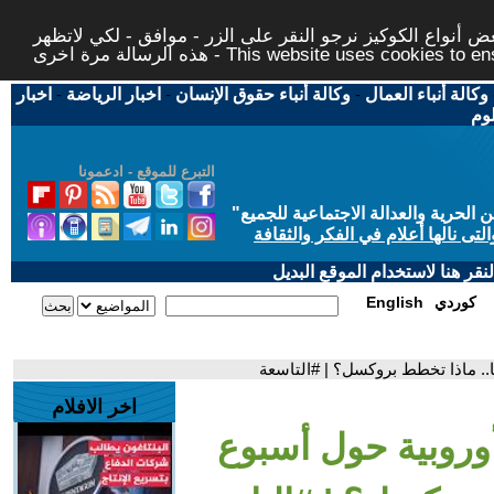
 أنواع الكوكيز نرجو النقر على الزر - موافق - لكي لاتظهر
This website uses cookies to ensure you ge
وكالة أنباء العمال
-
وكالة أنباء حقوق الإنسان
-
اخبار الرياضة
-
اخبار
لوم
التبرع للموقع - ادعمونا
حرية والعدالة الاجتماعية للجميع
"
تى نالها أعلام في الفكر والثقافة
قر هنا لاستخدام الموقع البديل
كوردي
English
.. ماذا تخطط بروكسل؟ | #التاسعة
اخر الافلام
وروبية حول أسبوع