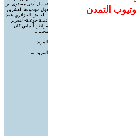
تسجل أدنى مستوى بين
وتيوب التمدن
دول مجموعة العشرين
-
الجيش الجزائري ينفذ
عملة -نوعية- لتحرير
مواطن ألماني كان
مخت ...
المزيد.....
المزيد.....