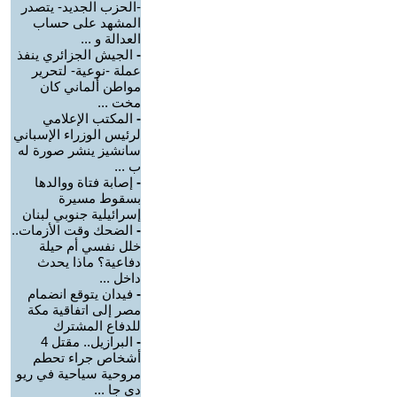
-الحزب الجديد- يتصدر
المشهد على حساب
العدالة و ...
-
الجيش الجزائري ينفذ
عملة -نوعية- لتحرير
مواطن ألماني كان
مخت ...
-
المكتب الإعلامي
لرئيس الوزراء الإسباني
سانشيز ينشر صورة له
ب ...
-
إصابة فتاة ووالدها
بسقوط مسيرة
إسرائيلية جنوبي لبنان
-
الضحك وقت الأزمات..
خلل نفسي أم حيلة
دفاعية؟ ماذا يحدث
داخل ...
-
فيدان يتوقع انضمام
مصر إلى اتفاقية مكة
للدفاع المشترك
-
البرازيل.. مقتل 4
أشخاص جراء تحطم
مروحية سياحية في ريو
دي جا ...