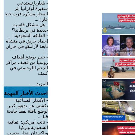
-
بلغاريا تستدعي
سفيرة أوكرانيا إثر
انفجار مسيّرة قرب خط
غاز إ ...
-
هل تتشكل فاشية
جديدة في بريطانيا؟
-
الطاقة السعودية:
إخماد حريق في منشأة
تابعة لأرامكو في جازان
...
-
خبير يوضح أهداف
روسيا من قصف مراكز
الدعم اللوجستي في
كييف
المزيد.....
احدث الأخبار المهمة
-
الأقمار الصناعية
تكشف عن تدهور كبير
لوضع ناقلة نفط جانحة
قبا ...
-
نائب أمريكي: اتفاقية
السعودية وتركيا
وباكستان إنجاز يحسب