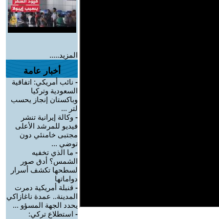
المزيد.....
أخبار عامة
-
نائب أمريكي: اتفاقية
السعودية وتركيا
وباكستان إنجاز يحسب
لتر ...
-
وكالة إيرانية تنشر
فيديو للمرشد الأعلى
مجتبى خامنئي دون
توضي ...
-
ما الذي تخفيه
الشمس؟ أدق صور
لسطحها تكشف أسرار
دواماتها
-
قنبلة أمريكية دمرت
المدينة.. عمدة ناغازاكي
يحدد الجهة المسؤو ...
-
استطلاع تركي: