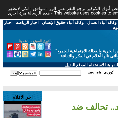
 أنواع الكوكيز نرجو النقر على الزر - موافق - لكي لاتظهر
This website uses cookies to ensure you ge
وكالة أنباء العمال
-
وكالة أنباء حقوق الإنسان
-
اخبار الرياضة
-
اخبار
لوم
التبرع للموقع - ادعمونا
حرية والعدالة الاجتماعية للجميع
"
تى نالها أعلام في الفكر والثقافة
قر هنا لاستخدام الموقع البديل
كوردي
English
اخر الافلام
.. تحالف ضد