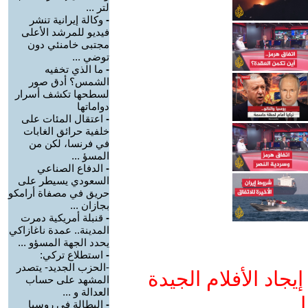
لتر ...
-
وكالة إيرانية تنشر
فيديو للمرشد الأعلى
مجتبى خامنئي دون
توضي ...
-
ما الذي تخفيه
الشمس؟ أدق صور
لسطحها تكشف أسرار
دواماتها
-
اعتقال المئات على
خلفية حرائق الغابات
في فرنسا، لكن من
المسؤ ...
-
الدفاع الصناعي
السعودي يسيطر على
حريق في مصفاة أرامكو
بجازان ...
-
قنبلة أمريكية دمرت
المدينة.. عمدة ناغازاكي
يحدد الجهة المسؤو ...
-
استطلاع تركي:
-الحزب الجديد- يتصدر
جاد الأفلام الجيدة
المشهد على حساب
العدالة و ...
ا
-
البطالة في روسيا