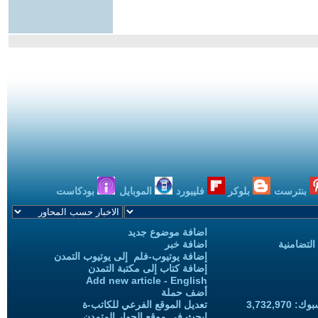
بنترست
بلوكر
فليبورد
الموبايل
بودكاست
اضافة موضوع جديد
التضامنية
اضافة خبر
إضافة يوتيوب-فلم إلى يوتيوب التمدن
إضافة كتاب إلى مكتبة التمدن
Add new article - English
أضف حملة
3,732,97
تعديل الموقع الفرعي للكاتب-ة
ابحث في موقع الحوار المتمدن