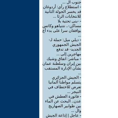
جنوب ال ...
-
استطلاع رأي: أردوغان
قد يخسر الجولة الثانية
للانتخابات الرئا ...
-
-بنى تحتية بلا
مساكن-.. نتنياهو وكاتس
يوافقان سرا على بدء أع
...
-
ديلي ميل: حملة لـ-
الجيش الجمهوري
الجديد- قد تدفع
مهاجرين إلى ...
-
مباشر: اتفاق وشيك
بين إيران وسلطنة عمان
بشأن الإدارة المستقب
...
-
الجيش الجزائري
يتسلم مواطنا ألمانيا
تعرض للاختطاف في
النيجر ...
-
فاتورة العطش في
عدن.. البحث عن الماء
بين طوابير الصهاريج
وال ...
-
عاجل | إذاعة الجيش