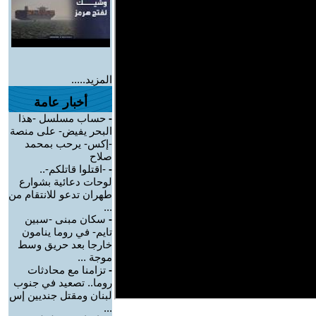
المزيد.....
أخبار عامة
-
حساب مسلسل -هذا
البحر يفيض- على منصة
-إكس- يرحب بمحمد
صلاح
-
-اقتلوا قاتلكم-..
لوحات دعائية بشوارع
طهران تدعو للانتقام من
...
-
سكان مبنى -سبين
تايم- في روما ينامون
خارجا بعد حريق وسط
موجة ...
-
تزامنا مع محادثات
روما.. تصعيد في جنوب
لبنان ومقتل جنديين إس
...