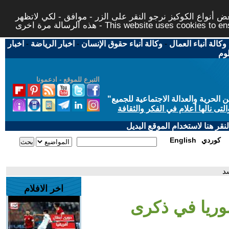
 أنواع الكوكيز نرجو النقر على الزر - موافق - لكي لاتظهر
This website uses cookies to ensure you ge
وكالة أنباء العمال
-
وكالة أنباء حقوق الإنسان
-
اخبار الرياضة
-
اخبار
لوم
التبرع للموقع - ادعمونا
حرية والعدالة الاجتماعية للجميع
"
تى نالها أعلام في الفكر والثقافة
قر هنا لاستخدام الموقع البديل
كوردي
English
د
اخر الافلام
وريا في ذكرى