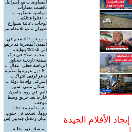
المفاوضات مع إسرائيل
ناقشت مسارات
سياسية عسكرية ...
-
-اقتلوا قاتلكم-..
لوحات دعائية بشوارع
طهران تدعو للانتقام من
...
-
-رويترز-: التضخم في
المدن المصرية قد يرتفع
إلى 15.6% بنهاية ...
-
محمد صلاح في تركيا..
صفقة تاريخية تتجاوز
الرياضة حظي انتقال ...
-
8 دول عربية وإسلامية
تدعو لوقف انتهاكات
إسرائيل وإقامة دولة ...
-
سكان مبنى -سبين
تايم- في روما ينامون
خارجا بعد حريق وسط
موجة ...
-
تزامنا مع محادثات
روما.. تصعيد في جنوب
جاد الأفلام الجيدة
لبنان ومقتل جنديين إس
...
ا
-
ماسك يعود لحلبة