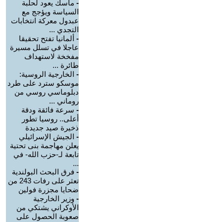
-
ماسك يعود لحلبة
السياسة ويؤجج مع
عبدول معركة انتخابات
التجدي ...
-
ألمانيا تفتح تحقيقا
عاجلا في تسلل مسيرة
مفخخة لاستهداف
طائرة ...
-
الخارجية الروسية:
موسكو سترد على طرد
دبلوماسي روسي من
روماني ...
-
سرعة فائقة ودقة
أعلى.. روسيا تطور
ذخيرة صيد جديدة
-
الجيش الإسرائيلي
يعلن مهاجمة بنى تحتية
تابعة لـ-حزب الله- في
...
-
فرق البحث البولندية
تعثر على رفات 243 من
ضحايا مجزرة فولين
-
وزير الخارجية
الأوكراني يشتكي من
صعوبة الحصول على