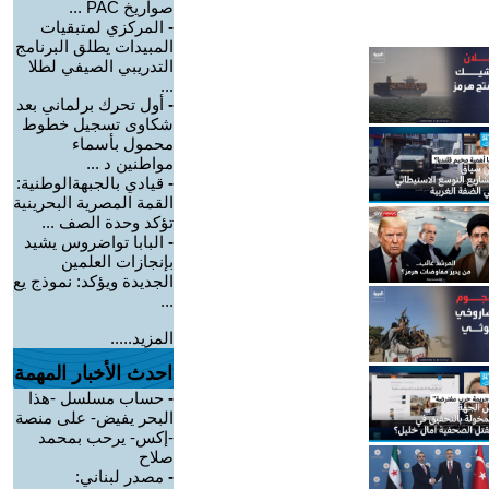
صواريخ PAC ...
-
المركزي لمتبقيات
المبيدات يطلق البرنامج
التدريبي الصيفي لطلا
...
-
أول تحرك برلماني بعد
شكاوى تسجيل خطوط
محمول بأسماء
مواطنين د ...
-
قيادي بالجبهةالوطنية:
القمة المصرية البحرينية
تؤكد وحدة الصف ...
-
البابا تواضروس يشيد
بإنجازات العلمين
الجديدة ويؤكد: نموذج يع
...
المزيد.....
احدث الأخبار المهمة
-
حساب مسلسل -هذا
البحر يفيض- على منصة
-إكس- يرحب بمحمد
صلاح
-
مصدر لبناني: