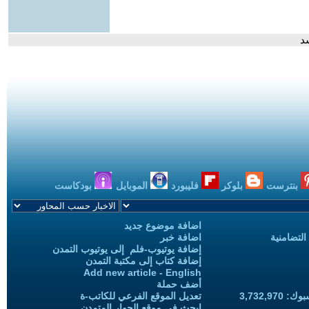
د
بنترست
بلوكر
فليبورد
الموبايل
بودكاست
اضافة موضوع جديد
التضامنية
اضافة خبر
إضافة يوتيوب-فلم إلى يوتيوب التمدن
إضافة كتاب إلى مكتبة التمدن
Add new article - English
أضف حملة
3,732,97
تعديل الموقع الفرعي للكاتب-ة
ابحث في موقع الحوار المتمدن