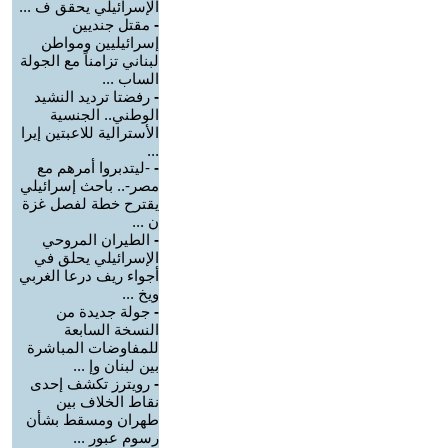
الإسرائيلي يحقق ف ...
-
مقتل جنديين
إسرائيليين ومواطن
لبناني تزامناً مع الجولة
الساب ...
-
رفضتا ترديد النشيد
الوطني.. الجنسية
الأسترالية للاعبتين إيرا
...
-
-ليتدبروا أمرهم مع
مصر-.. باحث إسرائيلي
يقترح خطة لفصل غزة
ن ...
-
الطيران المروحي
الإسرائيلي يحلق في
أجواء ريف درعا الغربي
ويخ ...
-
جولة جديدة من
النسخة السابعة
للمفاوضات المباشرة
بين لبنان وإ ...
-
رويترز تكشف إحدى
نقاط الخلاف بين
طهران ومسقط بشأن
رسوم عبور ...