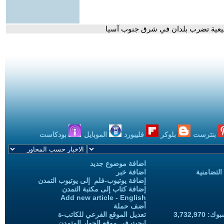
طبيعية تضرب بلدان في شرق جنوب آسيا
بنترست
بلوكر
فليبورد
الموبايل
بودكاست
اضافة موضوع جديد
التضامنية
اضافة خبر
إضافة يوتيوب-فلم إلى يوتيوب التمدن
إضافة كتاب إلى مكتبة التمدن
Add new article - English
أضف حملة
3,732,97
تعديل الموقع الفرعي للكاتب-ة
ابحث في موقع الحوار المتمدن