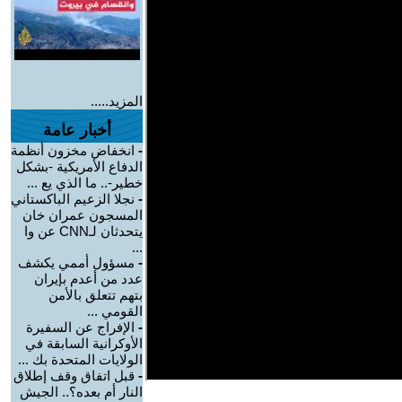
المزيد.....
أخبار عامة
-
انخفاض مخزون أنظمة
الدفاع الأمريكية -بشكل
خطير-.. ما الذي يع ...
-
نجلا الزعيم الباكستاني
المسجون عمران خان
يتحدثان لـCNN عن وا
...
-
مسؤول أممي يكشف
عدد من أعدم بإيران
بتهم تتعلق بالأمن
القومي ...
-
الإفراج عن السفيرة
الأوكرانية السابقة في
الولايات المتحدة بك ...
-
قبل اتفاق وقف إطلاق
النار أم بعده؟.. الجيش