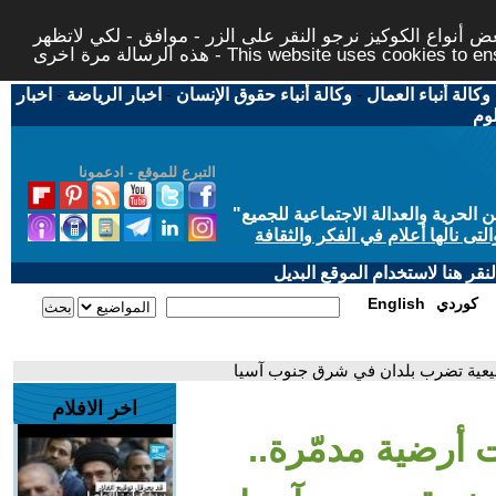
 أنواع الكوكيز نرجو النقر على الزر - موافق - لكي لاتظهر
This website uses cookies to ensure you ge
وكالة أنباء العمال
-
وكالة أنباء حقوق الإنسان
-
اخبار الرياضة
-
اخبار
لوم
التبرع للموقع - ادعمونا
حرية والعدالة الاجتماعية للجميع
"
تى نالها أعلام في الفكر والثقافة
قر هنا لاستخدام الموقع البديل
كوردي
English
طبيعية تضرب بلدان في شرق جنوب آسيا
اخر الافلام
ت أرضية مدمّرة..