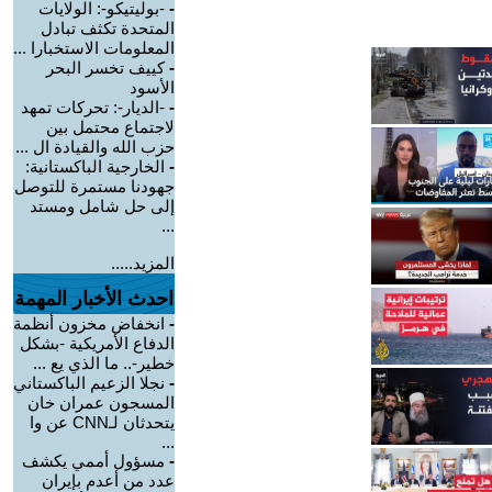
-
-بوليتيكو-: الولايات
المتحدة تكثف تبادل
المعلومات الاستخبارا ...
-
كييف تخسر البحر
الأسود
-
-الديار-: تحركات تمهد
لاجتماع محتمل بين
حزب الله والقيادة ال ...
-
الخارجية الباكستانية:
جهودنا مستمرة للتوصل
إلى حل شامل ومستد
...
المزيد.....
احدث الأخبار المهمة
-
انخفاض مخزون أنظمة
الدفاع الأمريكية -بشكل
خطير-.. ما الذي يع ...
-
نجلا الزعيم الباكستاني
المسجون عمران خان
يتحدثان لـCNN عن وا
...
-
مسؤول أممي يكشف
عدد من أعدم بإيران