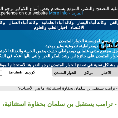
ة التصفح والنشر، الموقع يستخدم بعض أنواع الكوكيز نرجو النق
More info - المزيد
experience on our website
الفن
-
وكالة أنباء اليسار
-
وكالة أنباء العلمانية
-
وكالة أنباء العمال
-
وكا
الاقتصاد
-
اخبار الطب والعلوم
 الرئيسي لمؤسسة الحوار المتمدن
، علمانية، ديمقراطية، تطوعية وغير ربحية
ل مجتمع مدني علماني ديمقراطي حديث يضمن الحرية والعدالة الاجتم
حوار المتمدن على جائزة ابن رشد للفكر الحر والتى نالها أعلام في الفك
م مشاكل تقنية في تصفح الحوار المتمدن نرجو النقر هنا لاستخدام الموقع
كوردي
English
الاخبار
مراكز
الحوار المتمدن
- ترامب يستقبل بن سلمان بحفاوة استثنائية، ما هي الأسباب؟
- ترامب يستقبل بن سلمان بحفاوة استثنائية، 