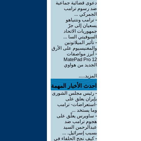
دعوى قضائية جماعية
ضد رسوم ترامب
الجمركي ...
-
ترامب ونتنياهو
يسعيان إلى جرّ
جمهوريات الاتحاد
السوفيتي السا ...
-
تأثير الميلاتونين
والمغنيسيوم على الأرق
-
أبرز مواصفات
MatePad Pro 12
الجديد من هواوي
المزيد.....
احدث الأخبار المهمة
-
رئيس مجلس الشورى
بإيران يعلق على
-استعراضات- ترامب
وما يستخد ...
-
ساويرس يعلّق على
هجوم ترامب ضد
عبدالرحمن السيد
بسبب إسرائيل. ...
-
كيف نجح الحلفاء في