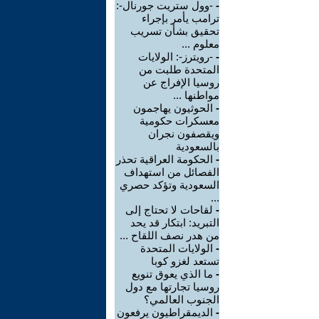
-
-وول ستريت جورنال-:
ترامب يأمر بإجراء
تحقيق بشأن تسريب
معلوم ...
-
-رويترز-: الولايات
المتحدة طلبت من
روسيا الإفراج عن
مواطنها ...
-
الحوثيون يهاجمون
معسكرات حكومية
ويقصفون نجران
بالسعودية
-
الحكومة العراقية تحذر
الفصائل من استهداف
السعودية وتؤكد حصري
...
-
لقاحات لا تحتاج إلى
التبريد: ابتكار قد يحد
من هدر نصف اللقاح ...
-
الولايات المتحدة
تستعد لغزو كوبا
-
ما الذي يعوق تنويع
روسيا تجارتها مع دول
الجنوب العالمي؟
-
الديمقراطيون يرفعون