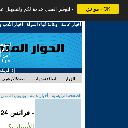
موافق - OK
لتوفير افضل خدمة لكم ولتسهيل عملي
أخبار عامة
-
وكالة أنباء المرأة
-
اخبار الأدب و
الموقع
يسارية
"من أج
حاز ال
إذا لديك
الزوار
اضافة/خدمات
بحث/الارشيف
الصفحة الرئيسية
-
أخبار عامة
-
يوتيوب التمدن
- فرانس 24
الأسباب؟