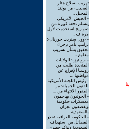
تهريب -سلاح هتلر
العجيب- من بولندا
المحتل ...
-
الجيش الأمريكي
يتسلم دفعة كبيرة من
صواريخ استخدمت لأول
مرة ف ...
-
-وول ستريت جورنال-:
ترامب يأمر بإجراء
تحقيق بشأن تسريب
معلوم ...
-
-رويترز-: الولايات
المتحدة طلبت من
روسيا الإفراج عن
مواطنها ...
-
رئيس اللجنة الأمريكية
ا
للفنون الجميلة: من
المقرر الانتهاء من ...
-
الحوثيون يهاجمون
معسكرات حكومية
ويقصفون نجران
بالسعودية
-
الحكومة العراقية تحذر
الفصائل من استهداف
السعودية وتؤكد حصري