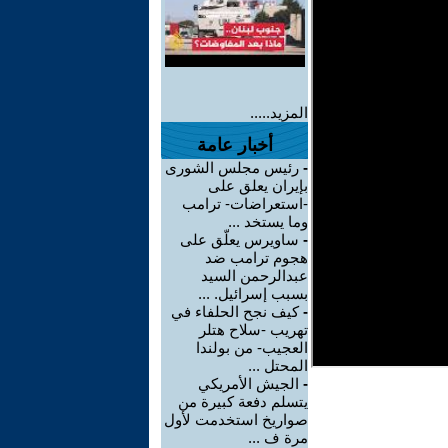
المزيد.....
أخبار عامة
-
رئيس مجلس الشورى
بإيران يعلق على
-استعراضات- ترامب
وما يستخد ...
-
ساويرس يعلّق على
هجوم ترامب ضد
عبدالرحمن السيد
بسبب إسرائيل. ...
-
كيف نجح الحلفاء في
تهريب -سلاح هتلر
العجيب- من بولندا
المحتل ...
-
الجيش الأمريكي
يتسلم دفعة كبيرة من
صواريخ استخدمت لأول
مرة ف ...