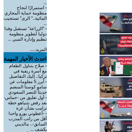
...
-
استمرارًا لنجاح
منظومة حماية المجاري
المائية..” الرى” تستجيب
...
-
“الزراعة” تستقبل وفدا
دوليا لتطوير منظومة
تنظيم وإدارة المبي ...
المزيد.....
احدث الأخبار المهمة
-
صلاح يتناول الطعام
مع أسرة ريفية في
تركيا.. إليك التفاصيل
-
أبرز 5 معلومات عن
سامو كوستا المنضم
حديثاً للنصر السعودي
-
أول تعليق من -حماس-
بعد رفض نتنياهو خطة
ترامب بشأن غزة
-
-أعطوني يورو واحدا
أقل من راتب المدرب
السابق-.. مالديني
يكشف ...