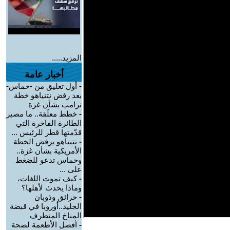
المزيد.....
أخبار عامة
-
أول تعليق من -حماس-
بعد رفض نتنياهو خطة
ترامب بشأن غزة
-
خطط معلّقة.. ما مصير
الطائرة الفاخرة التي
قدّمتها قطر للرئيس ...
-
نتنياهو يرفض الخطة
الأمريكية بشأن غزة..
وحماس تدعو للضغط
على ...
-
كيف تموت اللغات،
وماذا يحدث لأهلها؟
-
حرائق وذوبان
الجليد..أوروبا في قبضة
المناخ المتطرف
-
أفضل الأطعمة لصحة