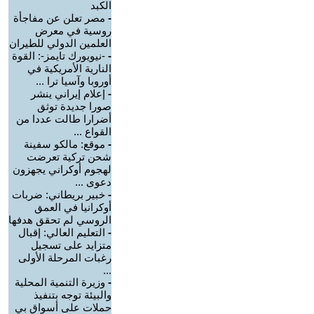
الكبد
-
مصر تعلن عن مفاجأة
روسية في معرض
العلمين الدولي للطيران
-
-نيويورك تايمز-: القوة
النارية الأمريكية في
أوروبا وآسيا ترا ...
-
إعلام إيراني ينشر
صورا جديدة توثق
أضرارا طالت عددا من
القواع ...
-
موقع: مالكو سفينة
شحن تركية تعرضت
لهجوم أوكراني يجهزون
دعوى ...
-
خبير بريطاني: ضربات
أوكرانيا في العمق
الروسي لم تحقق هدفها
-
التعليم العالي: إقبال
متزايد على تسجيل
رغبات المرحلة الأولى
...
-
وزيرة التنمية المحلية
والبيئة توجه بتنفيذ
حملات على أسواق بي