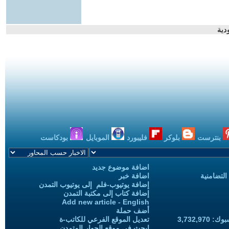
دية
بنترست
بلوكر
فليبورد
الموبايل
بودكاست
اضافة موضوع جديد
التضامنية
اضافة خبر
إضافة يوتيوب-فلم إلى يوتيوب التمدن
إضافة كتاب إلى مكتبة التمدن
Add new article - English
أضف حملة
3,732,97
تعديل الموقع الفرعي للكاتب-ة
ابحث في موقع الحوار المتمدن