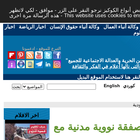
 أنواع الكوكيز نرجو النقر على الزر - موافق - لكي لاتظهر
This website uses cookies to ensure you ge
وكالة أنباء العمال
-
وكالة أنباء حقوق الإنسان
-
اخبار الرياضة
-
اخبار
لوم
التبرع للموقع - ادعمونا
حرية والعدالة الاجتماعية للجميع
"
تى نالها أعلام في الفكر والثقافة
قر هنا لاستخدام الموقع البديل
كوردي
English
دية
اخر الافلام
صفقة نووية مدنية مع