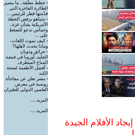
-
خطط معلّقة.. ما مصير
الطائرة الفاخرة التي
قدّمتها قطر للرئيس ...
-
نتنياهو يرفض الخطة
الأمريكية بشأن غزة..
وحماس تدعو للضغط
على ...
-
كيف تموت اللغات،
وماذا يحدث لأهلها؟
-
حرائق وذوبان
الجليد..أوروبا في قبضة
المناخ المتطرف
-
أفضل الأطعمة لصحة
الكبد
-
مصر تعلن عن مفاجأة
روسية في معرض
العلمين الدولي للطيران
المزيد.....
المزيد.....
جاد الأفلام الجيدة
ا