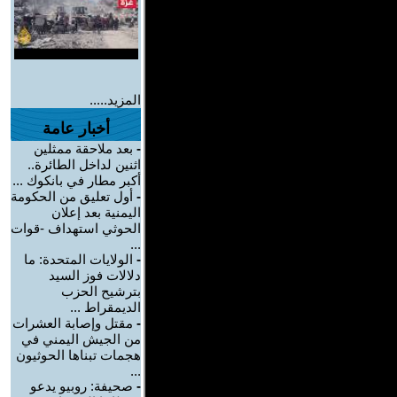
المزيد.....
أخبار عامة
-
بعد ملاحقة ممثلين
اثنين لداخل الطائرة..
أكبر مطار في بانكوك ...
-
أول تعليق من الحكومة
اليمنية بعد إعلان
الحوثي استهداف -قوات
...
-
الولايات المتحدة: ما
دلالات فوز السيد
بترشيح الحزب
الديمقراط ...
-
مقتل وإصابة العشرات
من الجيش اليمني في
هجمات تبناها الحوثيون
...
-
صحيفة: روبيو يدعو