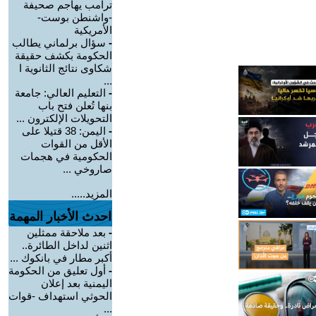
ترامب يهاجم صحيفة
-واشنطن بوست-
الأمريكية
-
سؤال برلماني يطالب
الحكومة بكشف حقيقة
شكاوى نتائج الثانوية ا
...
-
التعليم العالي: جامعة
بنها تُعلن فتح باب
التحويلات الإلكترون ...
-
اليمن: 38 قتيلا على
الأقل من القوات
الحكومية في هجمات
صاروخي ...
المزيد.....
احدث الأخبار المهمة
-
بعد ملاحقة ممثلين
اثنين لداخل الطائرة..
أكبر مطار في بانكوك ...
-
أول تعليق من الحكومة
اليمنية بعد إعلان
الحوثي استهداف -قوات
...