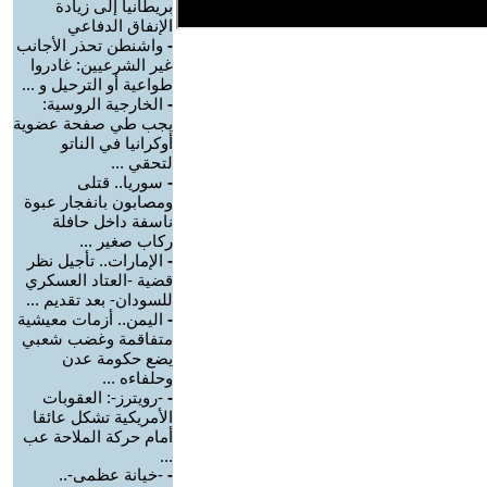
بريطانيا إلى زيادة
الإنفاق الدفاعي
-
واشنطن تحذر الأجانب
غير الشرعيين: غادروا
طواعية أو الترحيل و ...
-
الخارجية الروسية:
يجب طي صفحة عضوية
أوكرانيا في الناتو
لتحقي ...
-
سوريا.. قتلى
ومصابون بانفجار عبوة
ناسفة داخل حافلة
ركاب صغير ...
-
الإمارات.. تأجيل نظر
قضية -العتاد العسكري
للسودان- بعد تقديم ...
-
اليمن.. أزمات معيشية
متفاقمة وغضب شعبي
يضع حكومة عدن
وحلفاءه ...
-
-رويترز-: العقوبات
الأمريكية تشكل عائقا
أمام حركة الملاحة عب
...
-
-خيانة عظمى-..