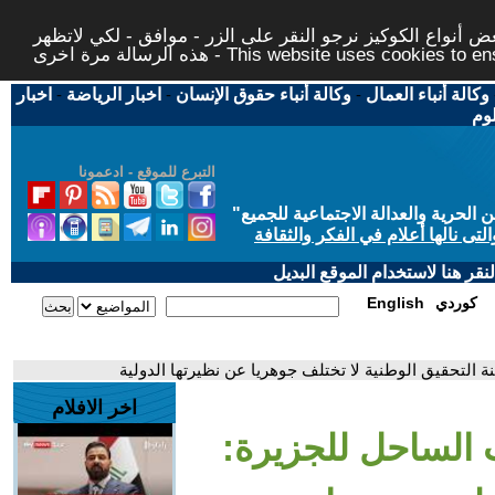
 أنواع الكوكيز نرجو النقر على الزر - موافق - لكي لاتظهر
This website uses cookies to ensure you ge
وكالة أنباء العمال
-
وكالة أنباء حقوق الإنسان
-
اخبار الرياضة
-
اخبار
لوم
التبرع للموقع - ادعمونا
حرية والعدالة الاجتماعية للجميع
"
تى نالها أعلام في الفكر والثقافة
قر هنا لاستخدام الموقع البديل
كوردي
English
ة التحقيق الوطنية لا تختلف جوهريا عن نظيرتها الدولية
اخر الافلام
ث الساحل للجزيرة: