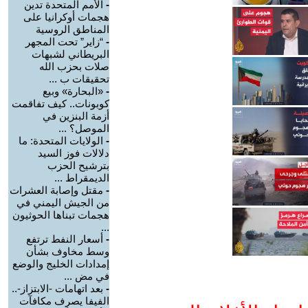
-
الأمم المتحدة تدين
هجمات أوكرانيا على
المناطق الروسية
-
“زاير” تحت المجهر
البريطاني لشبهات
صلات بحزب الله
تحقيقات ب ...
-
«البحارة» وبيع
كوبونات.. كيف تفاقمت
أزمة البنزين في
الموصل؟ ...
-
الولايات المتحدة: ما
دلالات فوز السيد
بترشيح الحزب
الديمقراط ...
-
مقتل وإصابة العشرات
من الجيش اليمني في
هجمات تبناها الحوثيون
...
-
أسعار النفط ترتفع
وسط مخاوف بشأن
إمدادات الخليج والوضع
في مض ...
-
بعد اتهامات -الابتزاز-..
الفيفا يصرف مكافآت