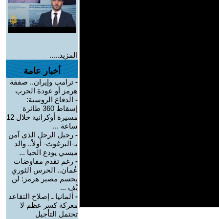
المزيد.....
أخبار عامة
-
ترامب وإيران.. صفقة
هرمز أو عودة الحرب
-
الدفاع الروسية:
إسقاط 360 طائرة
مسيرة أوكرانية خلال 12
ساعة ...
-
رحيل الرجل الذي آمن
بـ-البرغوث- أولاً.. والد
ميسي يودع الحيا ...
-
رغم تقدم مفاوضات
عُمان.. الحرس الثوري
يحسم مصير هرمز: لن
يُف ...
-
ألمانيا ـ إصلاح التقاعد
معركة كسر عظم لا
تحتمل التأجيل