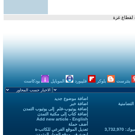
 لقطاع غزة
بنترست
بلوكر
فليبورد
الموبايل
بودكاست
اضافة موضوع جديد
التضامنية
اضافة خبر
إضافة يوتيوب-فلم إلى يوتيوب التمدن
إضافة كتاب إلى مكتبة التمدن
Add new article - English
أضف حملة
3,732,97
تعديل الموقع الفرعي للكاتب-ة
ابحث في موقع الحوار المتمدن