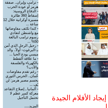
-
ترامب وإيران.. صفقة
هرمز أو عودة الحرب
-
الدفاع الروسية:
إسقاط 360 طائرة
مسيرة أوكرانية خلال 12
ساعة ...
-
كندا تكثف مفاوضاتها
مع واشنطن لتفادي
رسوم ترامب البالغة
50% ...
-
رحيل الرجل الذي آمن
بـ-البرغوث- أولاً.. والد
ميسي يودع الحيا ...
-
ما علاقة القطط
بالكهرباء والفلسفة
والأدب؟
-
رغم تقدم مفاوضات
عُمان.. الحرس الثوري
يحسم مصير هرمز: لن
يُف ...
-
ألمانيا ـ إصلاح التقاعد
معركة كسر عظم لا
جاد الأفلام الجيدة
تحتمل التأجيل
ا
المزيد.....