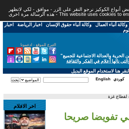
 أنواع الكوكيز نرجو النقر على الزر - موافق - لكي لاتظهر
This website uses cookies to ensure you ge
وكالة أنباء العمال
-
وكالة أنباء حقوق الإنسان
-
اخبار الرياضة
-
اخبار
لوم
التبرع للموقع - ادعمونا
حرية والعدالة الاجتماعية للجميع
"
تى نالها أعلام في الفكر والثقافة
قر هنا لاستخدام الموقع البديل
كوردي
English
 لقطاع غزة
اخر الافلام
ي تفويضا صريحا