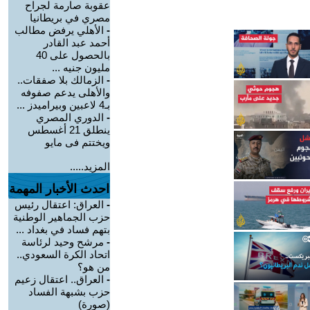
عقوبة صارمة لجراح
مصري في بريطانيا
-
الأهلي يرفض مطالب
أحمد عبد القادر
بالحصول على 40
مليون جنيه ...
-
الزمالك بلا صفقات..
والأهلى يدعم صفوفه
بـ4 لاعبين وبيراميدز ...
-
الدوري المصري
ينطلق 21 أغسطس
ويختتم فى مايو
المزيد.....
احدث الأخبار المهمة
-
العراق: اعتقال رئيس
حزب الجماهير الوطنية
بتهم فساد في بغداد ...
-
مرشح وحيد لرئاسة
اتحاد الكرة السعودي..
من هو؟
-
العراق.. اعتقال زعيم
حزب بشبهة الفساد
(صورة)