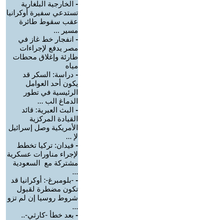
-
الخارجية البلغارية
تستدعي سفيرة أوكرانيا
عقب سقوط طائرة
مسير ...
-
انفجار خط غاز في
مصر يدفع لإجراءات
طارئة وإغلاق محطات
مياه
-
دراسة: السكر قد
يكون أحد العوامل
الرئيسية في تطور
الدماغ الب ...
-
البث العبرية: قائد
القيادة المركزية
الأمريكية وصل إسرائيل
لإ ...
-
فيدان: تركيا تخطط
لإجراء مناورات عسكرية
مشتركة مع السعودية
...
-
-بلومبرغ-: أوكرانيا قد
تكون مضطرة لقبول
شروط روسيا إن لم تزو
...
-
بعد خطأ -كارثي-..