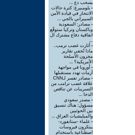
يسحب دع ...
-
بلومبيرغ: كثرة حالات
الانتحار في قيادة الأمن
السيبراني بالجي ...
-
مصادر: السعودية
وباكستان وتركيا ستوقّع
اتفاقية دفاع مشترك ال
...
-
أثارت غضب ترمب..
ماذا تُخفي تقارير
مخزون الأسلحة
الأمريكية؟ ...
-
أوروبا في مواجهة
أزمات تهدد مستقبلها
-
مصادر تفسر لـCNN
علاقة غضب ترامب من
التسريبات عن تناقص
الذخا ...
-
مصدر سعودي
مسؤول: هناك تنسيق
بين الحوثيين
والميليشيات العراق ...
-
علماء -ستانفورد-
يبتكرون فيروسات
اصطناعية باستخدام