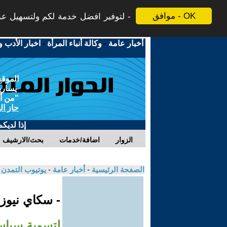
موافق - OK
لتوفير افضل خدمة لكم ولتسهيل عملي
أخبار عامة
-
وكالة أنباء المرأة
-
اخبار الأدب و
الموقع
يسارية
"من أج
حاز ال
إذا لديك
الزوار
اضافة/خدمات
بحث/الارشيف
الصفحة الرئيسية
-
أخبار عامة
-
يوتيوب التمدن
- سكاي نيوز
لتسوية سياسي