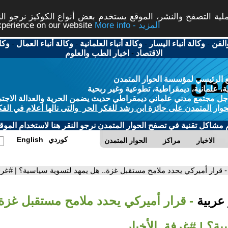
ة التصفح والنشر، الموقع يستخدم بعض أنواع الكوكيز نرجو النق
More info - المزيد
experience on our website
الفن
-
وكالة أنباء اليسار
-
وكالة أنباء العلمانية
-
وكالة أنباء العمال
-
وكا
الاقتصاد
-
اخبار الطب والعلوم
 الرئيسي لمؤسسة الحوار المتمدن
، علمانية، ديمقراطية، تطوعية وغير ربحية
ل مجتمع مدني علماني ديمقراطي حديث يضمن الحرية والعدالة الاجتم
حوار المتمدن على جائزة ابن رشد للفكر الحر والتى نالها أعلام في الفك
م مشاكل تقنية في تصفح الحوار المتمدن نرجو النقر هنا لاستخدام الموقع
كوردي
English
الاخبار
مراكز
الحوار المتمدن
- قرار أميركي يحدد ملامح مستقبل غزة.. هل يمهد لتسوية سياسية؟ | #غرف
 عربية
- قرار أميركي يحدد ملامح مستقبل غزة.
ة؟ | #غرفة_الأخبار