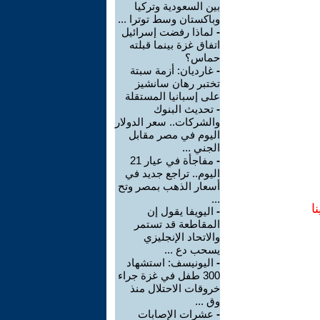
بين السعودية وتركيا
وباكستان وسط توترا ...
-
لماذا رفضت إسرائيل
اتفاق غزة بينما قبلته
حماس؟
-
غارديان: أزمة سبتة
تختبر رهان سانشيز
على إسبانيا المستقلة
-
تحديث البنوك
والشركات.. سعر الدولار
اليوم في مصر مقابل
الجني ...
-
مفاجأة في عيار 21
اليوم.. تراجع جديد في
أسعار الذهب بمصر وتح
...
ا
-
اليويفا يقول إن
المقاطعة قد تستمر
والاتحاد الإنجليزي
يسحب دع ...
-
اليونيسف: استشهاد
300 طفل في غزة جراء
خروقات الاحتلال منذ
وق ...
-
عشرات الإصابات