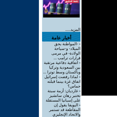
المزيد.....
أخبار عامة
-
-المواطنة بحق
الميلاد- و-سياحة
الولادة- في مرمى
قرارات ترامب ...
-
اتفاقية دفاعية مرتقبة
بين السعودية وتركيا
وباكستان وسط توترا ...
-
لماذا رفضت إسرائيل
اتفاق غزة بينما قبلته
حماس؟
-
غارديان: أزمة سبتة
تختبر رهان سانشيز
على إسبانيا المستقلة
-
اليويفا يقول إن
المقاطعة قد تستمر
والاتحاد الإنجليزي