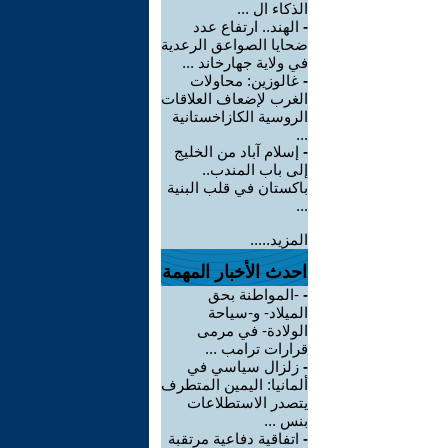
الذكاء ال ...
-
الهند.. ارتفاع عدد
ضحايا الصواعق الرعدية
في ولاية جهارخاند ...
-
غالوزين: محاولات
الغرب لإضعاف العلاقات
الروسية الكازاخستانية
...
-
إسلام آباد من الخليج
إلى باب المندب..
باكستان في قلب البنية
...
المزيد.....
احدث الأخبار المهمة
-
-المواطنة بحق
الميلاد- و-سياحة
الولادة- في مرمى
قرارات ترامب ...
-
زلزال سياسي في
ألمانيا: اليمين المتطرف
يتصدر الاستطلاعات
بنس ...
-
اتفاقية دفاعية مرتقبة