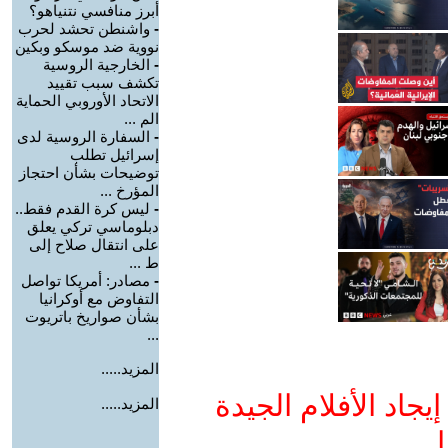
أبرز منافسي نتنياهو؟
-
واشنطن تحشد لحرب
نووية ضد موسكو وبكين
-
الخارجية الروسية
تكشف سبب تقييد
الاتحاد الأوروبي الحماية
الم ...
-
السفارة الروسية لدى
إسرائيل تطلب
توضيحات بشأن احتجاز
المؤرخ ...
-
ليس كرة القدم فقط..
دبلوماسي تركي يعلق
على انتقال صلاح إلى
ط ...
-
مصادر: أمريكا تواصل
التفاوض مع أوكرانيا
بشأن صواريخ باتريوت
...
المزيد.....
جاد الأفلام الجيدة
المزيد.....
ا