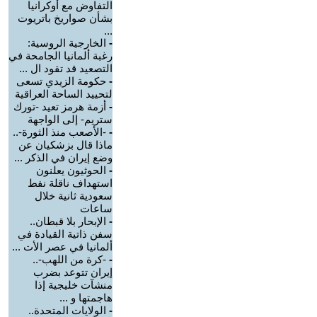
التفاوض مع أوكرانيا
بشأن صواريخ باتريوت
...
-
الخارجية الروسية:
رغبة ألمانيا الجامحة في
التصعيد قد تقود ال ...
-
حكومة الزيدي تسعى
لتحييد الساحة العراقية
-
أزمة هرمز تعيد -تورك
ستريم- إلى الواجهة
-
-الأصعب منذ الثورة-..
ماذا قال بزشكيان عن
وضع إيران في الذكر ...
-
الحوثيون يعلنون
استهداف ناقلة نفط
سعودية ثانية خلال
ساعات
-
الإبحار بلا قبطان..
سفن ذاتية القيادة في
ألمانيا في عصر الأت ...
-
-كرة من اللهب-..
إيران تتوعد بضرب
منشآت خليجية إذا
هاجمتها و ...
-
الولايات المتحدة..