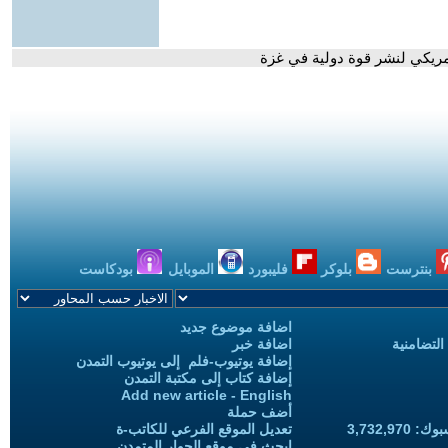
ريكي لنشر قوة دولية في غزة
بنترست
بلوكر
فليبورد
الموبايل
بودكاست
اضافة موضوع جديد
التضامنية
اضافة خبر
إضافة يوتيوب-فلم إلى يوتيوب التمدن
إضافة كتاب إلى مكتبة التمدن
Add new article - English
أضف حملة
3,732,97
تعديل الموقع الفرعي للكاتب-ة
ابحث في موقع الحوار المتمدن