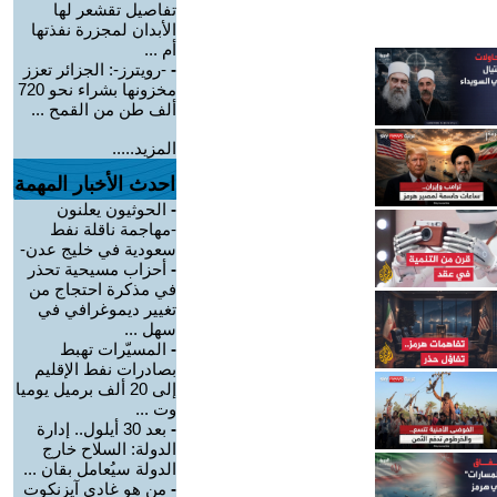
تفاصيل تقشعر لها
الأبدان لمجزرة نفذتها
أم ...
-
-رويترز-: الجزائر تعزز
مخزونها بشراء نحو 720
ألف طن من القمح ...
المزيد.....
احدث الأخبار المهمة
-
الحوثيون يعلنون
-مهاجمة ناقلة نفط
سعودية في خليج عدن-
-
أحزاب مسيحية تحذر
في مذكرة احتجاج من
تغيير ديموغرافي في
سهل ...
-
المسيّرات تهبط
بصادرات نفط الإقليم
إلى 20 ألف برميل يوميا
وت ...
-
بعد 30 أيلول.. إدارة
الدولة: السلاح خارج
الدولة سيُعامل بقان ...
-
من هو غادي آيزنكوت