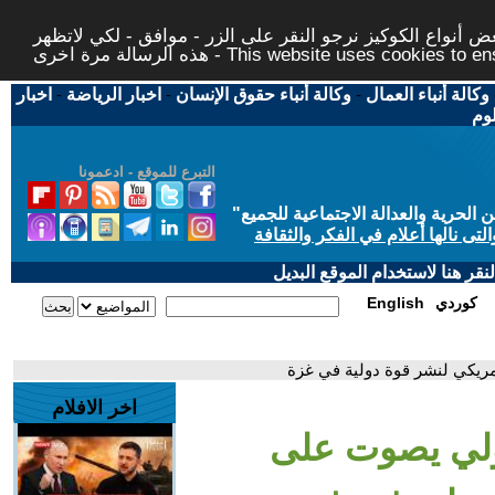
 أنواع الكوكيز نرجو النقر على الزر - موافق - لكي لاتظهر
This website uses cookies to ensure you ge
وكالة أنباء العمال
-
وكالة أنباء حقوق الإنسان
-
اخبار الرياضة
-
اخبار
لوم
التبرع للموقع - ادعمونا
حرية والعدالة الاجتماعية للجميع
"
تى نالها أعلام في الفكر والثقافة
قر هنا لاستخدام الموقع البديل
كوردي
English
ريكي لنشر قوة دولية في غزة
اخر الافلام
ولي يصوت على