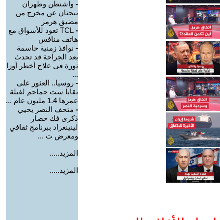
-
واشنطن وطهران
تبحثان عن مخرج من
مضيق هرمز
-
TCL تعود للأسواق مع
هاتف منافس
-
نوافذ زمنية حاسمة
بعد الجراحة قد تحدث
ثورة في علاج أخطر أورا
...
-
روسيا.. العثور على
بقايا ست جماجم لفيلة
عمرها 1.4 مليون عام ...
-
متحف النصر يحيي
ذكرى فك حصار
لينينغراد ببرنامج ثقافي
ومعرض ت ...
المزيد.....
المزيد.....