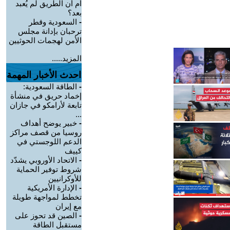
أم أن الطريق لم يُعبد
بعد؟
-
السعودية وقطر
ترحبان بإدانة مجلس
الأمن لهجمات الحوثيين
المزيد.....
احدث الأخبار المهمة
-
الطاقة السعودية:
إخماد حريق في منشأة
تابعة لأرامكو في جازان
...
-
خبير يوضح أهداف
روسيا من قصف مراكز
الدعم اللوجستي في
كييف
-
الاتحاد الأوروبي يشدّد
شروط توفير الحماية
للأوكرانيين
-
الإدارة الأمريكية
تخطط لمواجهة طويلة
مع إيران
-
الصين قد تحوز على
مستقبل الطاقة