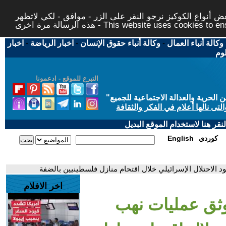
 أنواع الكوكيز نرجو النقر على الزر - موافق - لكي لاتظهر
This website uses cookies to ensure you ge
وكالة أنباء العمال
-
وكالة أنباء حقوق الإنسان
-
اخبار الرياضة
-
اخبار
لوم
التبرع للموقع - ادعمونا
حرية والعدالة الاجتماعية للجميع
"
تى نالها أعلام في الفكر والثقافة
قر هنا لاستخدام الموقع البديل
كوردي
English
الاحتلال الإسرائيلي خلال اقتحام منازل فلسطينيين بالضفة
اخر الافلام
ثق عمليات نهب