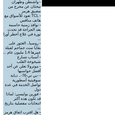
-
واشنطن وطهران
تبحثان عن مخرج من
مضيق هرمز
-
TCL تعود للأسواق مع
هاتف منافس
-
نوافذ زمنية حاسمة
بعد الجراحة قد تحدث
ثورة في علاج أخطر أورا
...
-
روسيا.. العثور على
بقايا ست جماجم لفيلة
عمرها 1.4 مليون عام ...
-
أسباب تسارع
شيخوخة القلب
-
موترولا تعلن عن أحد
أفضل حواسبها
-
-بي تي-76-.. دبابة
سوفيتية أسطورية
تواصل الخدمة في عدة
دول
-
فورين بوليسي: لماذا
قد تكون هذه أكثر
انتخابات مفصلية بتاريخ
...
-
هل اقترب اتفاق هرمز