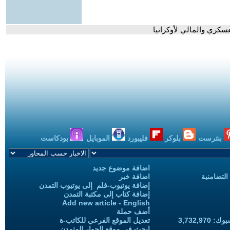
لعسكري والمالي لأوكرانيا
بنترست
بلوكر
فليبورد
الموبايل
بودكاست
اضافة موضوع جديد
التضامنية
اضافة خبر
إضافة يوتيوب-فلم إلى يوتيوب التمدن
إضافة كتاب إلى مكتبة التمدن
Add new article - English
أضف حملة
3,732,97
تعديل الموقع الفرعي للكاتب-ة
ابحث في موقع الحوار المتمدن