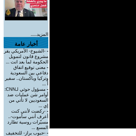
المزيد.....
أخبار عامة
-
-الشيوخ- الأمريكي يقر
مشروع قانون لتمويل
الحكومة لما بعد انت ...
-
معنى توقيع اتفاق
دفاعي بين السعودية
وتركيا وباكستان.. سفير
أ ...
-
مسؤول حوثي لـCNN:
أوامر شن عمليات ضد
السعوديين لا تأتي من
إي ...
-
-ركضت لأنني كنت
أعرف أنني سأموت-..
مسيّرات روسية تطارد
المسع ...
-
-حبوب براز- للتخفيف