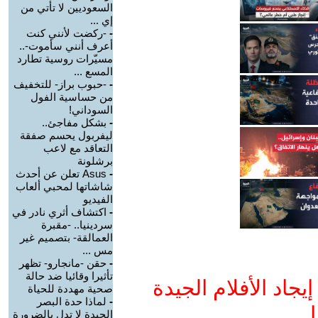
السعوديين لا تأتي من
إي ...
-
-ركضت لأنني كنت
أعرف أنني سأموت-..
مسيّرات روسية تطارد
المسع ...
-
-حبوب براز- للتخفيف
من حساسية الفول
السوداني!
-
بشكل مفاجئ..
ليفربول يحسم صفقة
التعاقد مع لاعب
برشلونة
-
Asus تعلن عن أحدث
شاشاتها لمحبي ألعاب
الفيديو
-
اكتشاف أثري نادر في
سردينيا.. -مقبرة
العمالقة- بتصميم غير
مس ...
-
حقن -مانجارو- تظهر
تأثيرا وقائيا ضد حالة
جاد الأفلام الجيدة
صحية مهددة للحياة
-
لماذا حدة البصر
ا
الجيدة لا تدل بالضرورة