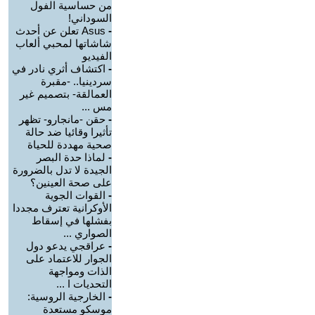
من حساسية الفول
السوداني!
-
Asus تعلن عن أحدث
شاشاتها لمحبي ألعاب
الفيديو
-
اكتشاف أثري نادر في
سردينيا.. -مقبرة
العمالقة- بتصميم غير
مس ...
-
حقن -مانجارو- تظهر
تأثيرا وقائيا ضد حالة
صحية مهددة للحياة
-
لماذا حدة البصر
الجيدة لا تدل بالضرورة
على صحة العينين؟
-
القوات الجوية
الأوكرانية تعترف مجددا
بفشلها في إسقاط
الصواري ...
-
عراقجي يدعو دول
الجوار للاعتماد على
الذات ومواجهة
التحديات ا ...
-
الخارجية الروسية:
موسكو مستعدة