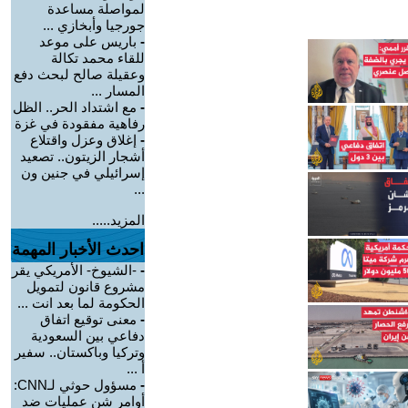
لمواصلة مساعدة
جورجيا وأبخازي ...
-
باريس على موعد
للقاء محمد تكالة
وعقيلة صالح لبحث دفع
المسار ...
-
مع اشتداد الحر.. الظل
رفاهية مفقودة في غزة
-
إغلاق وعزل واقتلاع
أشجار الزيتون.. تصعيد
إسرائيلي في جنين ون
...
المزيد.....
احدث الأخبار المهمة
-
-الشيوخ- الأمريكي يقر
مشروع قانون لتمويل
الحكومة لما بعد انت ...
-
معنى توقيع اتفاق
دفاعي بين السعودية
وتركيا وباكستان.. سفير
أ ...
-
مسؤول حوثي لـCNN:
أوامر شن عمليات ضد