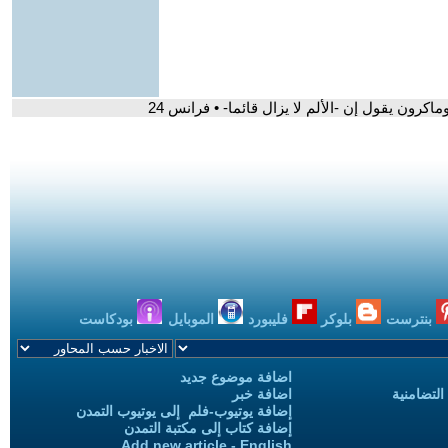
رون يقول إن -الألم لا يزال قائما- • فرانس 24
بنترست
بلوكر
فليبورد
الموبايل
بودكاست
اضافة موضوع جديد
التضامنية
اضافة خبر
إضافة يوتيوب-فلم إلى يوتيوب التمدن
إضافة كتاب إلى مكتبة التمدن
Add new article - English