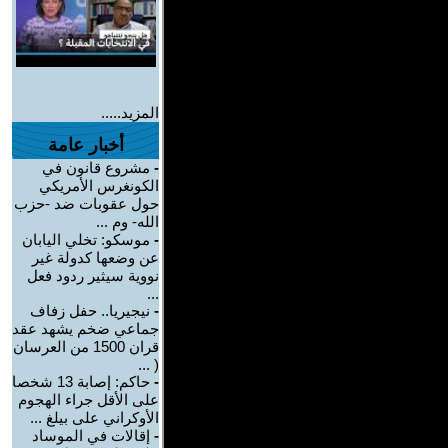
المزيد.....
أخبار عامة
-
مشروع قانون في
الكونغرس الأمريكي
حول عقوبات ضد -حزب
الله- وم ...
-
موسكو: تخلي اليابان
عن وضعها كدولة غير
نووية سيثير ردود فعل
...
-
نيجيريا.. حفل زفاف
جماعي ضخم يشهد عقد
قران 1500 من العرسان
( ...
-
حاكم: إصابة 13 شخصا
على الأقل جراء الهجوم
الأوكراني على بيلغ ...
-
إقالات في الموساد