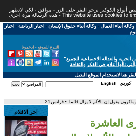
 أنواع الكوكيز نرجو النقر على الزر - موافق - لكي لاتظهر
This website uses cookies to ensure you ge
وكالة أنباء العمال
-
وكالة أنباء حقوق الإنسان
-
اخبار الرياضة
-
اخبار
لوم
التبرع للموقع - ادعمونا
حرية والعدالة الاجتماعية للجميع
"
تى نالها أعلام في الفكر والثقافة
قر هنا لاستخدام الموقع البديل
كوردي
English
رون يقول إن -الألم لا يزال قائما- • فرانس 24
اخر الافلام
رى العاشرة