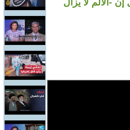
ن -الألم لا يزال