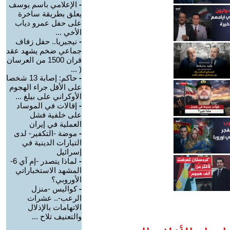
-
الإعلامي باسم يوسف
يعلق بطريقة ساخرة
على حفل عمرو دياب
الأخي ...
-
نيجيريا.. حفل زفاف
جماعي ضخم يشهد عقد
قران 1500 من العرسان
( ...
-
حاكم: إصابة 13 شخصا
على الأقل جراء الهجوم
الأوكراني على بيلغ ...
-
إقالات في الموساد
على خلفية فشل
العملية في إيران
-
موضة -التكفير- لدى
التيارات الدينية في
إسرائيل
-
لماذا يتصدر -إم آي 6-
المشهد الاستخباراتي
الأوروبي؟
-
كواليس -منزل
الرعب-.. عشرات
الاتهامات بالإذلال
والتعنيف تلاح ...