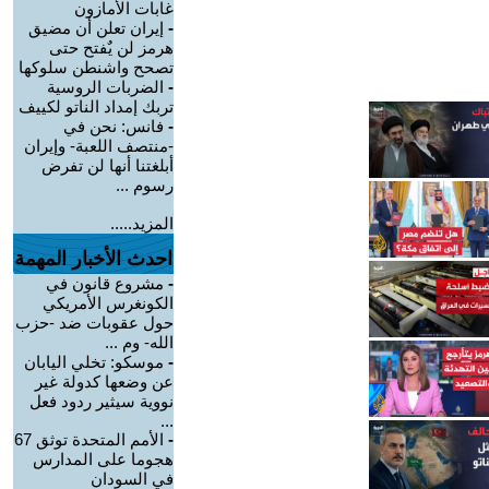
غابات الأمازون
-
إيران تعلن أن مضيق
هرمز لن يٌفتح حتى
تصحح واشنطن سلوكها
-
الضربات الروسية
تربك إمداد الناتو لكييف
-
فانس: نحن في
-منتصف اللعبة- وإيران
أبلغتنا أنها لن تفرض
رسوم ...
المزيد.....
احدث الأخبار المهمة
-
مشروع قانون في
الكونغرس الأمريكي
حول عقوبات ضد -حزب
الله- وم ...
-
موسكو: تخلي اليابان
عن وضعها كدولة غير
نووية سيثير ردود فعل
...
-
الأمم المتحدة توثق 67
هجوما على المدارس
في السودان