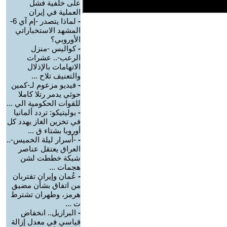
على خلفية فشل
العملية في إيران
-
لماذا يتصدر -إم آي 6-
المشهد الاستخباراتي
الأوروبي؟
-
كواليس -منزل
الرعب-.. عشرات
الاتهامات بالإذلال
والتعنيف تلاح ...
-
فيديو مزعوم لـ-كمين
حوثي يدمر رتلا كاملا
للقوات الحكومية الي ...
-
بوليتيكو: تردد ألمانيا
في تخزين الغاز يهدد كل
أوروبا بشتاء ق ...
-
-أسرار ليلة الخميس-..
العراق يعتقل عناصر
شبكة خططت لشن
هجمات ...
-
عُمان وإيران تقتربان
من اتفاق بشأن مضيق
هرمز، وطهران تشترط
ت ...
-
البرازيل.. انخفاض
قياسي في معدل إزالة