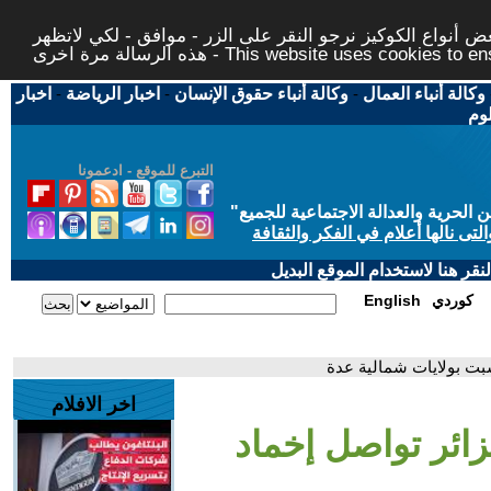
 أنواع الكوكيز نرجو النقر على الزر - موافق - لكي لاتظهر
This website uses cookies to ensure you ge
وكالة أنباء العمال
-
وكالة أنباء حقوق الإنسان
-
اخبار الرياضة
-
اخبار
لوم
التبرع للموقع - ادعمونا
حرية والعدالة الاجتماعية للجميع
"
تى نالها أعلام في الفكر والثقافة
قر هنا لاستخدام الموقع البديل
كوردي
English
شبت بولايات شمالية عدة
اخر الافلام
زائر تواصل إخماد