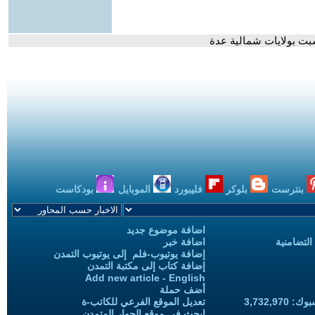
شبت بولايات شمالية عدة
بنترست
بلوكر
فليبورد
الموبايل
بودكاست
اضافة موضوع جديد
التضامنية
اضافة خبر
إضافة يوتيوب-فلم إلى يوتيوب التمدن
إضافة كتاب إلى مكتبة التمدن
Add new article - English
أضف حملة
3,732,97
تعديل الموقع الفرعي للكاتب-ة
ابحث في موقع الحوار المتمدن