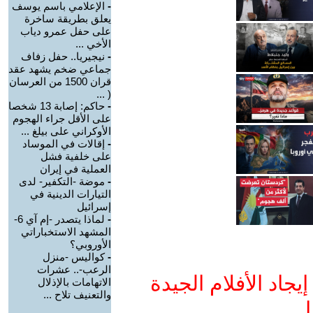
-
الإعلامي باسم يوسف
يعلق بطريقة ساخرة
على حفل عمرو دياب
الأخي ...
-
نيجيريا.. حفل زفاف
جماعي ضخم يشهد عقد
قران 1500 من العرسان
( ...
-
حاكم: إصابة 13 شخصا
على الأقل جراء الهجوم
الأوكراني على بيلغ ...
-
إقالات في الموساد
على خلفية فشل
العملية في إيران
-
موضة -التكفير- لدى
التيارات الدينية في
إسرائيل
-
لماذا يتصدر -إم آي 6-
المشهد الاستخباراتي
الأوروبي؟
-
كواليس -منزل
الرعب-.. عشرات
جاد الأفلام الجيدة
الاتهامات بالإذلال
والتعنيف تلاح ...
ا