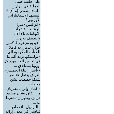
على خلفية فشل
العملية في إيران
-
لماذا يتصدر -إم آي 6-
المشهد الاستخباراتي
الأوروبي؟
-
كواليس -منزل
الرعب-.. عشرات
الاتهامات بالإذلال
والتعنيف تلاح ...
-
فيديو مزعوم لـ-كمين
حوثي يدمر رتلا كاملا
للقوات الحكومية الي ...
-
بوليتيكو: تردد ألمانيا
في تخزين الغاز يهدد كل
أوروبا بشتاء ق ...
-
-أسرار ليلة الخميس-..
العراق يعتقل عناصر
شبكة خططت لشن
هجمات ...
-
عُمان وإيران تقتربان
من اتفاق بشأن مضيق
هرمز، وطهران تشترط
ت ...
-
البرازيل.. انخفاض
قياسي في معدل إزالة