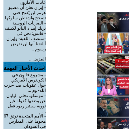
غابات الأمازون
-
إيران تعلن أن مضيق
هرمز لن يٌفتح حتى
تصحح واشنطن سلوكها
-
الضربات الروسية
تربك إمداد الناتو لكييف
-
فانس: نحن في
-منتصف اللعبة- وإيران
أبلغتنا أنها لن تفرض
رسوم ...
المزيد.....
احدث الأخبار المهمة
-
مشروع قانون في
الكونغرس الأمريكي
حول عقوبات ضد -حزب
الله- وم ...
-
موسكو: تخلي اليابان
عن وضعها كدولة غير
نووية سيثير ردود فعل
...
-
الأمم المتحدة توثق 67
هجوما على المدارس
في السودان