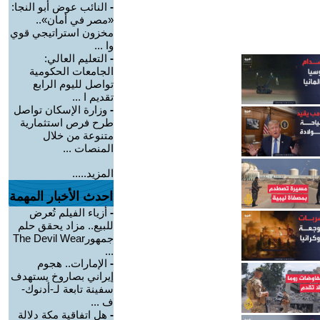
-
النائب عوض أبو النجا:
«مصر في أمان»..
مخزون استراتيجي قوي
وا ...
-
التعليم العالي:
الجامعات الحكومية
تواصل لليوم الرابع
تقديم ا ...
-
وزارة الإسكان تواصل
طرح فرص استثمارية
متنوعة من خلال
المنصات ...
المزيد.....
احدث الأخبار المهمة
-
أزياء الفيلم تُعرض
للبيع.. مزاد يحقق حلم
جمهورThe Devil Wear
...
-
الإمارات.. هجوم
إيراني بصاروخ يستهدف
سفينة تابعة لـ-أدنوك-
ف ...
-
هل اتفاقية مكة دلالة