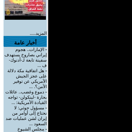
المزيد.....
أخبار عامة
-
الإمارات.. هجوم
إيراني بصاروخ يستهدف
سفينة تابعة لـ-أدنوك-
ف ...
-
هل اتفاقية مكة دلالة
على عجز الجيش
الأمريكي عن توفير
الأمن؟. ...
-
دموع وغضب.. عائلات
بحارة -لينكولن- تواجه
القيادة الأمريكية: ...
-
مسؤول حوثي: لا
نحتاج إلى أوامر من
إيران لشن عمليات ضد
السعود ...
-
مجلس الشيوخ