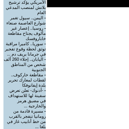
الأمريكي يؤكد ترشيح
بلانش لمنصب المدعي
العام
-
اليمن.. سيول تغمر
شوارع العاصمة صنعاء
-
روسيا.. إعصار غير
مألوف يجتاح مقاطعة
خاباروفسك
-
سوريا.. كاميرا مراقبة
توثق لحظة وقوع تفجير
في جرمانا بريف دم ...
-
اليابان.. إجلاء 260 ألف
شخص من المناطق
الجنوبية
-
مقاطعة خاركوف..
لقطات لمعارك تحرير
بلدة إيفانوفكا
-
-أدنوك- تعلن تعرض
سفينة لها للاستهداف
في مضيق هرمز
والخارجية ...
-
مسيرة قادمة من
رومانيا تنفجر بالقرب
من خط أنابيب غاز في
بلغا ...