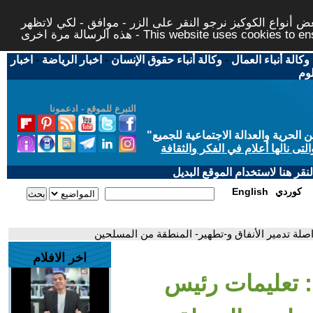
 أنواع الكوكيز نرجو النقر على الزر - موافق - لكي لاتظهر
This website uses cookies to ensure you ge
وكالة أنباء العمال
-
وكالة أنباء حقوق الإنسان
-
اخبار الرياضة
-
اخبار
لوم
التبرع للموقع - ادعمونا
حرية والعدالة الاجتماعية للجميع
"
تى نالها أعلام في الفكر والثقافة
قر هنا لاستخدام الموقع البديل
كوردي
English
اخر الافلام
رائيلية: تعليمات رئيس