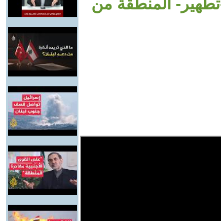
-تطهير- المنطقة من