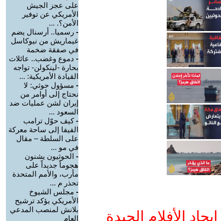
على عجز الجيش
الأمريكي عن توفير
الأمن؟. ...
-
رسميا.. أرسنال يضم
غيماريش من نيوكاسل
في صفقة ضخمة
-
دموع وغضب.. عائلات
بحارة -لينكولن- تواجه
القيادة الأمريكية: ...
-
مسؤول حوثي: لا
نحتاج إلى أوامر من
إيران لشن عمليات ضد
السعود ...
-
كيف حوّل ترامب
الفيفا إلى ساحة معركة
على السلطة – مقال
في مو ...
-
الحوثيون يشنون
هجوماً جديداً على
مأرب، والأمم المتحدة
تحذر م ...
-
مجلس الشيوخ
الأمريكي يؤكد ترشيح
بلانش لمنصب المدعي
جاد الأفلام الجيدة
العام