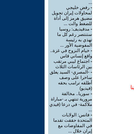
...
-
رفض خليجي
لمحاولات إيران تحويل
مضيق هرمز إلى أداة
للضغط والت ...
-
مدفيديف: روسيا
ستنتصر رغم كل ما
تهذي به رئيسة
المفوضية الأور ...
-
خيام النزوح في غزة..
واقع إنساني قاس
-
اجتماع ليبي مرتقب
بين الرئاسات الثلاث
-
-المصري- السيد يعلق
ساخرا على وصف
أطلقه ترامب بحقه
ا
(فيديو)
-
سوريا.. مخالفة
مرورية تنتهي بـ -مباراة
ملاكمة- في درعا (فيدي
...
-
فانس: الولايات
المتحدة حققت تقدما
في المفاوضات مع
إيران خلال ...