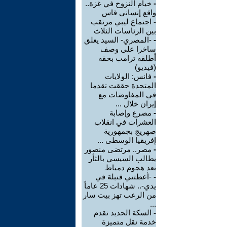
-
خيام النزوح في غزة..
واقع إنساني قاس
-
اجتماع ليبي مرتقب
بين الرئاسات الثلاث
-
-المصري- السيد يعلق
ساخرا على وصف
أطلقه ترامب بحقه
(فيديو)
-
فانس: الولايات
المتحدة حققت تقدما
في المفاوضات مع
إيران خلال ...
-
مصرع وإصابة
العشرات في انقلاب
صهريج بجمهورية
إفريقيا الوسطى ...
-
مصر.. مرتضى منصور
يطالب السيسي بالثأر
بعد هجوم دمياط
-
-أعطتني قنبلة في
يدي-.. شهادات 25 عاماً
من الرعب تهز بيت سار
...
-
السكة الحديد تقدم
خدمة نقل متميزة