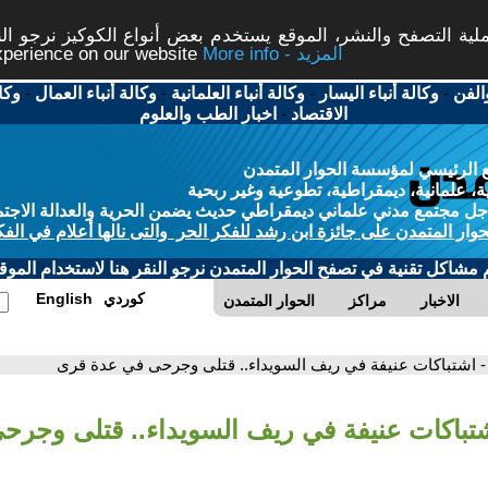
ة التصفح والنشر، الموقع يستخدم بعض أنواع الكوكيز نرجو النق
More info - المزيد
experience on our website
الفن
-
وكالة أنباء اليسار
-
وكالة أنباء العلمانية
-
وكالة أنباء العمال
-
وكا
الاقتصاد
-
اخبار الطب والعلوم
 الرئيسي لمؤسسة الحوار المتمدن
، علمانية، ديمقراطية، تطوعية وغير ربحية
ل مجتمع مدني علماني ديمقراطي حديث يضمن الحرية والعدالة الاجتم
حوار المتمدن على جائزة ابن رشد للفكر الحر والتى نالها أعلام في الفك
م مشاكل تقنية في تصفح الحوار المتمدن نرجو النقر هنا لاستخدام الموقع
كوردي
English
الاخبار
مراكز
الحوار المتمدن
- اشتباكات عنيفة في ريف السويداء.. قتلى وجرحى في عدة قرى
شتباكات عنيفة في ريف السويداء.. قتلى وجرح