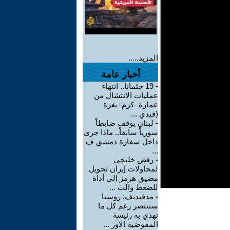
المزيد.....
أخبار عامة
-
19 جثمانا.. انتهاء
عمليات الانتشال من
عمارة -كرم- بغزة
(فيدي ...
-
لبنان يوقف ضابطاً
سورياً سابقاً.. ماذا جرى
داخل سفارة دمشق ف
...
-
رفض خليجي
لمحاولات إيران تحويل
مضيق هرمز إلى أداة
للضغط والت ...
-
مدفيديف: روسيا
ستنتصر رغم كل ما
تهذي به رئيسة
المفوضية الأور ...