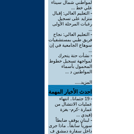
لمواطني شمال سيناء
علي خط ...
-
التعليم العالي: إقبال
متزايد على تسجيل
رغبات المرحلة الأولى
...
-
التعليم العالي: نجاح
فريق طبي بمستشفيات
سوهاج الجامعية في إن
...
-
نشأت حتة يتحرك
لمواجهة تسجيل خطوط
المحمول بأسماء
المواطنين د ...
المزيد.....
احدث الأخبار المهمة
-
19 جثمانا.. انتهاء
عمليات الانتشال من
عمارة -كرم- بغزة
(فيدي ...
-
لبنان يوقف ضابطاً
سورياً سابقاً.. ماذا جرى
داخل سفارة دمشق ف