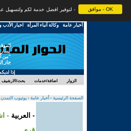
موافق - OK
لتوفير افضل خدمة لكم ولتسهيل عملي
أخبار عامة
-
وكالة أنباء المرأة
-
اخبار الأدب و
الموقع
يسارية
"من أج
حاز ال
إذا لديك
الزوار
اضافة/خدمات
بحث/الارشيف
الصفحة الرئيسية
-
أخبار عامة
-
يوتيوب التمدن
- العربية
- ا
قرى