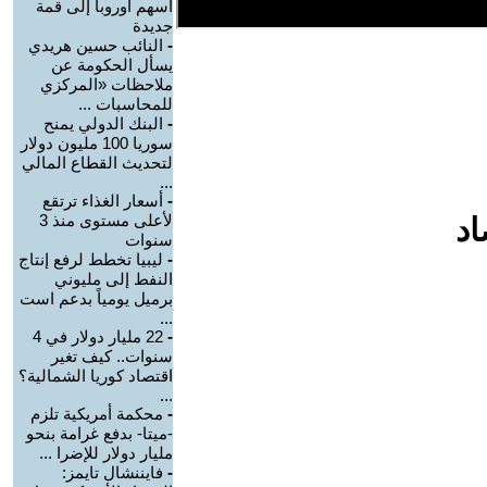
أسهم أوروبا إلى قمة
جديدة
-
النائب حسين هريدي
يسأل الحكومة عن
ملاحظات «المركزي
للمحاسبات ...
-
البنك الدولي يمنح
سوريا 100 مليون دولار
لتحديث القطاع المالي
...
-
أسعار الغذاء ترتقع
لأعلى مستوى منذ 3
اد
سنوات
-
ليبيا تخطط لرفع إنتاج
النفط إلى مليوني
برميل يومياً بدعم است
...
-
22 مليار دولار في 4
سنوات.. كيف تغير
اقتصاد كوريا الشمالية؟
...
-
محكمة أمريكية تلزم
-ميتا- بدفع غرامة بنحو
مليار دولار للإضرا ...
-
فايننشال تايمز: