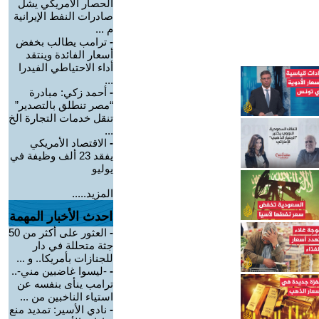
الحصار الأمريكي يشل
صادرات النفط الإيرانية
م ...
-
ترامب يطالب بخفض
أسعار الفائدة وينتقد
أداء الاحتياطي الفيدرا
...
-
أحمد زكي: مبادرة
“مصر تنطلق بالتصدير”
تنقل خدمات التجارة الخ
...
-
الاقتصاد الأمريكي
يفقد 23 ألف وظيفة في
يوليو
المزيد.....
احدث الأخبار المهمة
-
العثور على أكثر من 50
جثة متحللة في دار
للجنازات بأمريكا.. و ...
-
-ليسوا غاضبين مني-..
ترامب ينأى بنفسه عن
استياء الناخبين من ...
-
نادي الأسير: تمديد منع