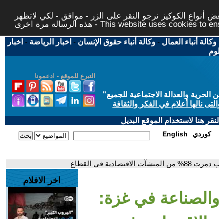
 أنواع الكوكيز نرجو النقر على الزر - موافق - لكي لاتظهر
This website uses cookies to ensure you ge
وكالة أنباء العمال
-
وكالة أنباء حقوق الإنسان
-
اخبار الرياضة
-
اخبار
لوم
التبرع للموقع - ادعمونا
حرية والعدالة الاجتماعية للجميع
"
تى نالها أعلام في الفكر والثقافة
قر هنا لاستخدام الموقع البديل
كوردي
English
دية في القطاع
اخر الافلام
والصناعة في غزة: