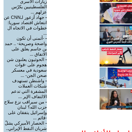
زيارات الأسرى
الفلسطينيين يكرّس
عزلهم ...
-
جهاد أزعور لـCNN عن
انتعاش اقتصاد سوريا:
خطوات في الاتجاه ال
...
-
-أتمنى أن تكون
واضحة وصريحة- .. حمد
بن جاسم يعلق على
الاتفاق ...
-
الحوثيون يعلنون شن
هجوم على -قوات
سعودية في معسكر
صحن الجن- ...
-
واشنطن تستهدف
شبكات العملات
المشفرة التي تدعم
الالتفاف الإير ...
-
من سيراقب نزع سلاح
حزب الله؟ لبنان
وإسرائيل يتفقان على
-قائم ...
-
الحصار الأميركي يشلّ
شريان النفط الإيراني..