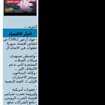
المزيد.....
اخبار الاقتصاد
-
جهاد أزعور لـCNN عن
انتعاش اقتصاد سوريا:
خطوات في الاتجاه ال
...
-
واشنطن تستهدف
شبكات العملات
المشفرة التي تدعم
الالتفاف الإير ...
-
وكالة: البنتاغون
سينجز الاختبارات
الأولى لـ -القبة الذهبية-
...
-
عقوبات أمريكية
وأوروبية تضرب شرايين
اقتصاد الحرب الروسي
-
نتائج الشركات تدفع