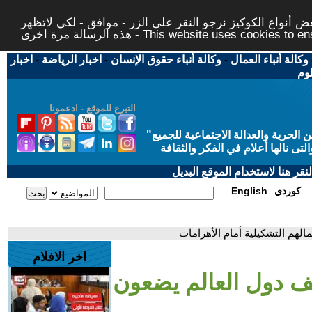
 أنواع الكوكيز نرجو النقر على الزر - موافق - لكي لاتظهر
This website uses cookies to ensure you ge
وكالة أنباء العمال
-
وكالة أنباء حقوق الإنسان
-
اخبار الرياضة
-
اخبار
لوم
التبرع للموقع - ادعمونا
حرية والعدالة الاجتماعية للجميع
"
تى نالها أعلام في الفكر والثقافة
قر هنا لاستخدام الموقع البديل
كوردي
English
لهم التشكيلية أمام الأهرامات
اخر الافلام
ف دول العالم يضعون