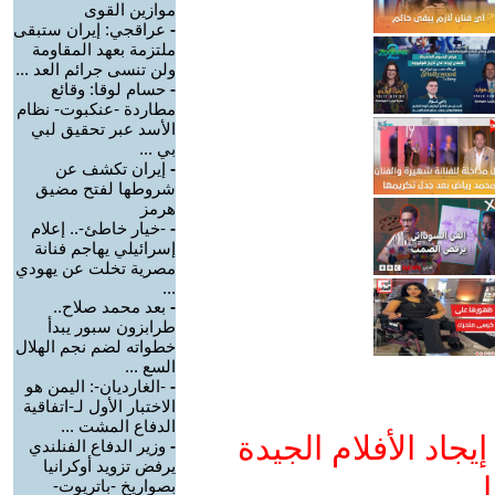
موازين القوى
-
عراقجي: إيران ستبقى
ملتزمة بعهد المقاومة
ولن تنسى جرائم العد ...
-
حسام لوقا: وقائع
مطاردة -عنكبوت- نظام
الأسد عبر تحقيق لبي
بي ...
-
إيران تكشف عن
شروطها لفتح مضيق
هرمز
-
-خيار خاطئ-.. إعلام
إسرائيلي يهاجم فنانة
مصرية تخلت عن يهودي
...
-
بعد محمد صلاح..
طرابزون سبور يبدأ
خطواته لضم نجم الهلال
السع ...
-
-الغارديان-: اليمن هو
الاختبار الأول لـ-اتفاقية
الدفاع المشت ...
جاد الأفلام الجيدة
-
وزير الدفاع الفنلندي
يرفض تزويد أوكرانيا
ا
بصواريخ -باتريوت-