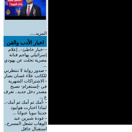
المزيد.....
اخبار الأدب والفن
-
-خيار خاطئ-.. إعلام
إسرائيلي يهاجم فنانة
مصرية تخلت عن يهودي
...
-
صدور رواية لا تنتظرني
للكاتب علاء غسان نصار
-
الاشتراكات الشهرية
في -إنستغرام- تصبح
مصدر دخل جديد.. تعرف
ع ...
-
-أمك ثم أمك ثم أمك-..
لماذا اختارت هوليود
حديثا نبويا عنوانا ...
-
عودة شيرين عبد
الوهاب تشعل المسرح..
استقبال حافل