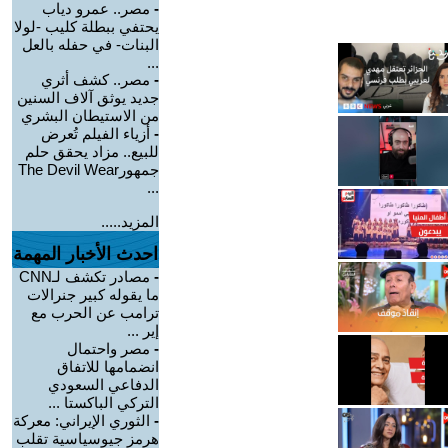
-
مصر.. عمرو دياب
يحتفي ببطلة كليب -لولا
البنات- في حفله بالعل
...
-
مصر.. كشف أثري
جديد يوثق آلاف السنين
من الاستيطان البشري
-
أزياء الفيلم تُعرض
للبيع.. مزاد يحقق حلم
جمهورThe Devil Wear
...
المزيد.....
احدث الأخبار المهمة
-
مصادر تكشف لـCNN
ما يقوله كبير جنرالات
ترامب عن الحرب مع
إير ...
-
مصر واحتمال
انضمامها للاتفاق
الدفاعي السعودي
التركي الباكستا ...
-
الثوري الإيراني: معركة
هرمز جيوسياسية تقلب