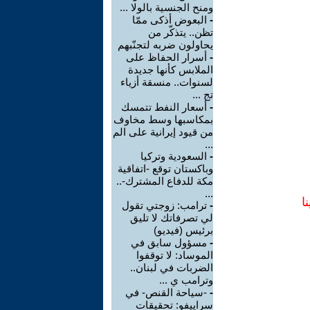
ومنح الجنسية بالولا ...
-
البعوض أذكى ممّا
تظن.. يتذكّر من
يحاولون ضربه لتجنّبهم
-
أسرار الحفاظ على
الملابس كأنها جديدة
لسنوات.. منسقة أزياء
تج ...
-
أسعار النفط تتمسك
بمكاسبها وسط مخاوف
من قيود إيرانية على الم
...
-
السعودية وتركيا
وباكستان توقع -اتفاقية
مكة للدفاع المشترك-..
...
ا
-
ترامب: زوجتي تقول
لي تصرفاتك لا تليق
برئيس (فيديو)
-
مسؤول سابق في
الموساد: لا توقفوا
الضربات في لبنان..
وترامب ي ...
-
-سياحة القنص- في
سراييفو: تحقيقات