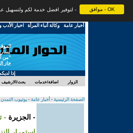
موافق - OK
لتوفير افضل خدمة لكم ولتسهيل عملي
أخبار عامة
-
وكالة أنباء المرأة
-
اخبار الأدب و
الموقع
يسارية
"من أج
حاز ال
إذا لديك
الزوار
اضافة/خدمات
بحث/الارشيف
الصفحة الرئيسية
-
أخبار عامة
-
يوتيوب التمدن
- الجزيرة
- 
استمرار النز