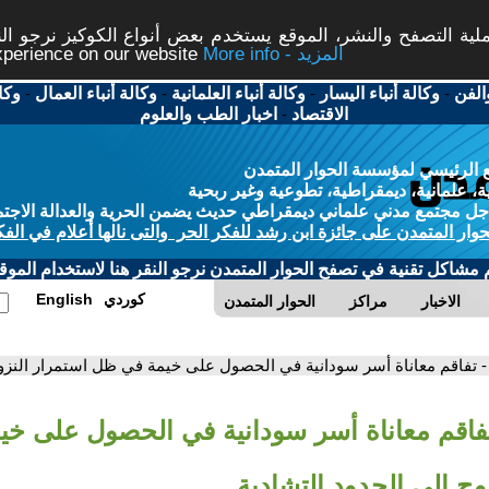
ة التصفح والنشر، الموقع يستخدم بعض أنواع الكوكيز نرجو النق
More info - المزيد
experience on our website
الفن
-
وكالة أنباء اليسار
-
وكالة أنباء العلمانية
-
وكالة أنباء العمال
-
وكا
الاقتصاد
-
اخبار الطب والعلوم
 الرئيسي لمؤسسة الحوار المتمدن
، علمانية، ديمقراطية، تطوعية وغير ربحية
ل مجتمع مدني علماني ديمقراطي حديث يضمن الحرية والعدالة الاجتم
حوار المتمدن على جائزة ابن رشد للفكر الحر والتى نالها أعلام في الفك
م مشاكل تقنية في تصفح الحوار المتمدن نرجو النقر هنا لاستخدام الموقع
كوردي
English
الاخبار
مراكز
الحوار المتمدن
- تفاقم معاناة أسر سودانية في الحصول على خيمة في ظل استمرار النزوح
تفاقم معاناة أسر سودانية في الحصول على خ
وح إلى الحدود التشادية