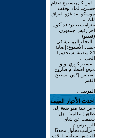
-
لمن كان يستمع صدام
حسين.. لماذا وقفت
موسكو ضد غزو العراق
للك ...
-
ترامب يحذر: قد أكون
آخر رئيس جمهوري
(فيديو)
-
الدفاع الروسية في
حصاد الأسبوع: إصابة
34 سفينة يستخدمها
الجي ...
-
مسبار كوري يوثق
موقع اصطدام صاروخ
-سبيس إكس- بسطح
القمر
المزيد.....
احدث الأخبار المهمة
-
من نبتة متواضعة إلى
ظاهرة عالمية.. هل
سمعت عن شاي
الروبيوس م ...
-
ترامب يحاول مجددًا
الحد من سياحة الولادة