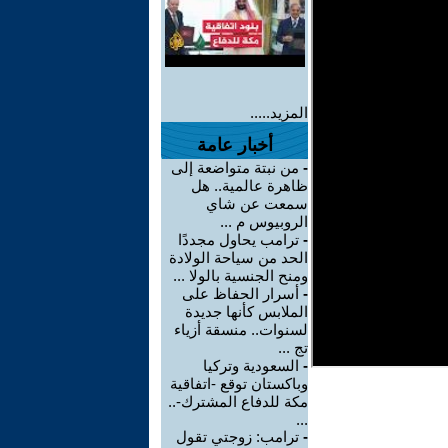
المزيد.....
أخبار عامة
-
من نبتة متواضعة إلى
ظاهرة عالمية.. هل
سمعت عن شاي
الروبيوس م ...
-
ترامب يحاول مجددًا
الحد من سياحة الولادة
ومنح الجنسية بالولا ...
-
أسرار الحفاظ على
الملابس كأنها جديدة
لسنوات.. منسقة أزياء
تج ...
-
السعودية وتركيا
وباكستان توقع -اتفاقية
مكة للدفاع المشترك-..
...
-
ترامب: زوجتي تقول