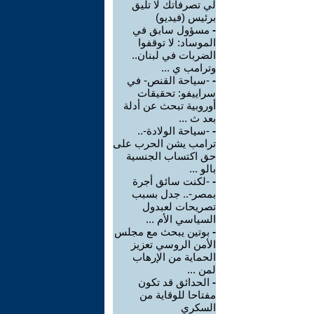
لي تصرفاتك لا تليق
برئيس (فيديو)
-
مسؤول سابق في
الموساد: لا توقفوا
الضربات في لبنان..
وترامب ي ...
-
-سياحة القنص- في
سراييفو: تحقيقات
أوروبية تبحث عن أدلة
بعد ث ...
-
-سياحة الولادة-..
ترامب يشن الحرب على
حق اكتساب الجنسية
بالو ...
-
-لكنت سائق أجرة
بمصر-.. جدل بسبب
تصريحات لعبدول
السياسي الأم ...
-
بوتين يبحث مع مجلس
الأمن الروسي تعزيز
الحماية من الإرهاب
لمن ...
-
الحدائق قد تكون
مفتاحا للوقاية من
السكري