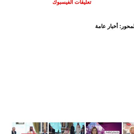
تعليقات الفيسبوك
محور: أخبار عامة