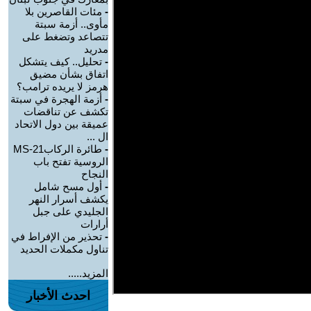
-
مئات القاصرين بلا
مأوى.. أزمة سبتة
تتصاعد وتضغط على
مدريد
-
تحليل.. كيف يتشكل
اتفاق بشأن مضيق
هرمز لا يريده ترامب؟
-
أزمة الهجرة في سبتة
تكشف عن تناقضات
عميقة بين دول الاتحاد
ال ...
-
طائرة الركابMS-21
الروسية تفتح باب
النجاح
-
أول مسح شامل
يكشف أسرار النهر
الجليدي على جبل
أرارات
-
تحذير من الإفراط في
تناول مكملات الحديد
المزيد.....
احدث الأخبار