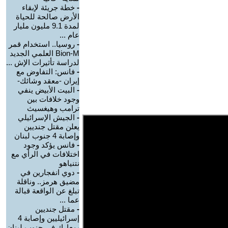
-
خطة جريئة لإبقاء
الأرض صالحة للحياة
لمدة 9.1 مليون مليار
عام ...
-
روسيا.. استخدام قمر
Bion-M العلمي الجديد
لدراسة تأثيرات الإش ...
-
فانس: التفاوض مع
إيران -معقد وشائك-
-
البيت الأبيض ينفي
وجود خلافات بين
ترامب وهيغسيث
-
الجيش الإسرائيلي
يعلن مقتل جنديين
وإصابة 4 جنوب لبنان
-
فانس يؤكد وجود
اختلافات في الرأي مع
نتنياهو
-
دوي انفجارين في
مضيق هرمز.. وناقلة
تبلغ عن الواقعة قبالة
عما ...
-
مقتل جنديين
إسرائيليين وإصابة 4
بمعارك في جنوب لبنان