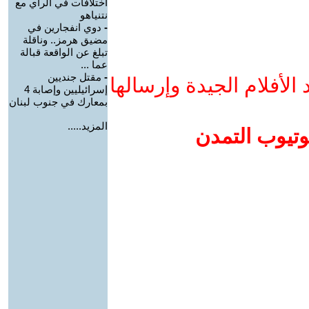
اختلافات في الرأي مع
نتنياهو
-
دوي انفجارين في
مضيق هرمز.. وناقلة
تبلغ عن الواقعة قبالة
عما ...
-
مقتل جنديين
لأفلام الجيدة وإرسالها
إسرائيليين وإصابة 4
بمعارك في جنوب لبنان
المزيد.....
وتيوب التمدن