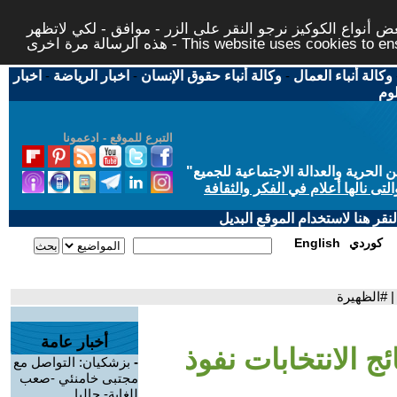
 أنواع الكوكيز نرجو النقر على الزر - موافق - لكي لاتظهر
This website uses cookies to ensure you ge
وكالة أنباء العمال
-
وكالة أنباء حقوق الإنسان
-
اخبار الرياضة
-
اخبار
لوم
التبرع للموقع - ادعمونا
حرية والعدالة الاجتماعية للجميع
"
تى نالها أعلام في الفكر والثقافة
قر هنا لاستخدام الموقع البديل
كوردي
English
| #الظهيرة
أخبار عامة
ئج الانتخابات نفوذ
-
بزشكيان: التواصل مع
مجتبى خامنئي -صعب
للغاية- حاليا