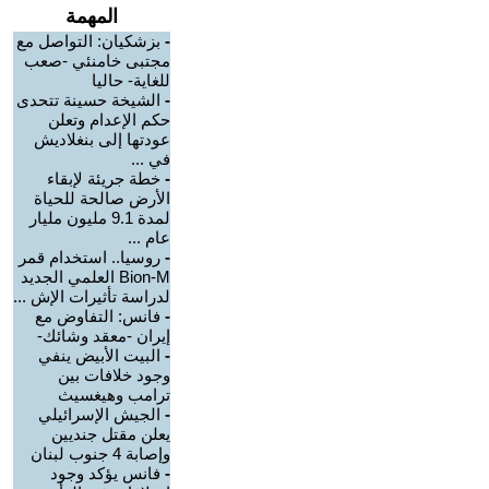
المهمة
-
بزشكيان: التواصل مع
مجتبى خامنئي -صعب
للغاية- حاليا
-
الشيخة حسينة تتحدى
حكم الإعدام وتعلن
عودتها إلى بنغلاديش
في ...
-
خطة جريئة لإبقاء
الأرض صالحة للحياة
لمدة 9.1 مليون مليار
عام ...
-
روسيا.. استخدام قمر
Bion-M العلمي الجديد
لدراسة تأثيرات الإش ...
-
فانس: التفاوض مع
إيران -معقد وشائك-
-
البيت الأبيض ينفي
وجود خلافات بين
ترامب وهيغسيث
-
الجيش الإسرائيلي
يعلن مقتل جنديين
وإصابة 4 جنوب لبنان
-
فانس يؤكد وجود