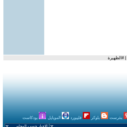
| #الظهيرة
بنترست
بلوكر
فليبورد
الموبايل
بودكاست