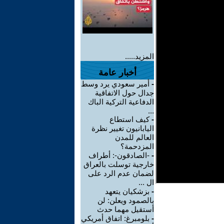
المزيد.....
أخبار عامة
-
أمير سعودي يرد وسط
جدال حول الاتفاقية
الدفاعية التركية الباك
...
-
كيف استطاع
اليابانيون تغيير نظرة
العالم للمدن
المزدحمة؟
-
-الصادقون-: أطراف
خارجية توسلت بالعراق
لضمان عدم الرد على
ال ...
-
بزشكيان يتعهد
بالصمود ويعلن: لن
أستقيل مهما حدث
-
بلومبرغ: اتفاق أمريكي