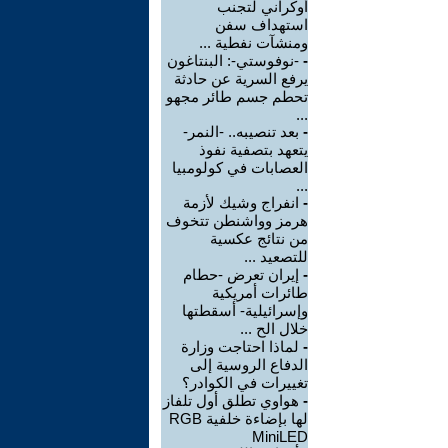
أوكراني لتجنب
استهداف سفن
ومنشآت نفطية ...
-
-نوفوستي-: البنتاغون
يرفع السرية عن حادثة
تحطم جسم طائر مجهو
...
-
بعد تنصيبه.. -النمر-
يتعهد بتصفية نفوذ
العصابات في كولومبيا
...
-
انفراج وشيك لأزمة
هرمز وواشنطن تتخوف
من نتائج عكسية
للتصعيد ...
-
إيران تعرض -حطام
طائرات أمريكية
وإسرائيلية- أسقطتها
خلال الح ...
-
لماذا احتاجت وزارة
الدفاع الروسية إلى
تغييرات في الكوادر؟
-
هواوي تطلق أول تلفاز
لها بإضاءة خلفية RGB
MiniLED