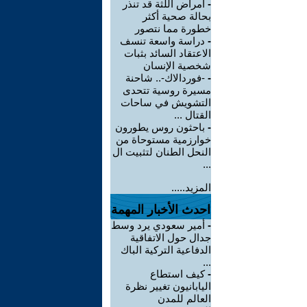
-
أمراض اللثة قد تنذر
بحالة صحية أكثر
خطورة مما نتصور
-
دراسة واسعة تنسف
الاعتقاد السائد بثبات
شخصية الإنسان
-
-فوردالاك-.. شاحنة
مسيرة روسية تتحدى
التشويش في ساحات
القتال ...
-
باحثون روس يطورون
خوارزمية مستوحاة من
النحل الطنان لتثبيت ال
...
المزيد.....
احدث الأخبار المهمة
-
أمير سعودي يرد وسط
جدال حول الاتفاقية
الدفاعية التركية الباك
...
-
كيف استطاع
اليابانيون تغيير نظرة
العالم للمدن