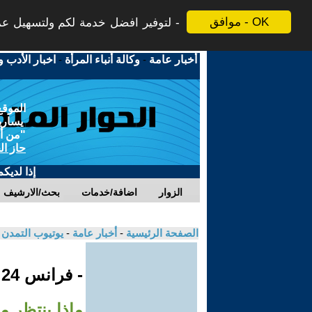
موافق - OK
لتوفير افضل خدمة لكم ولتسهيل عملي
أخبار عامة
-
وكالة أنباء المرأة
-
اخبار الأدب و
الموقع
يسارية
"من أج
حاز ال
إذا لديك
الزوار
اضافة/خدمات
بحث/الارشيف
الصفحة الرئيسية
-
أخبار عامة
-
يوتيوب التمدن
- فرانس 24
ماذا ينتظر 