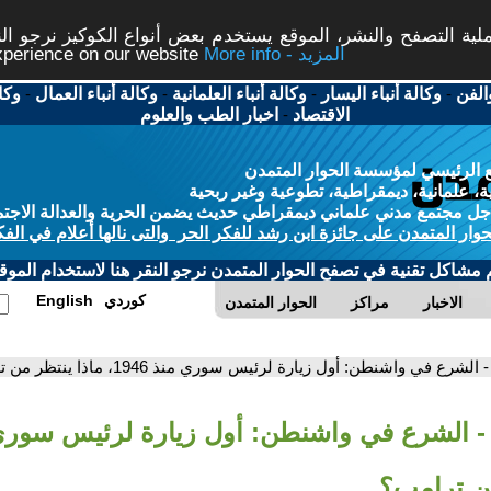
ة التصفح والنشر، الموقع يستخدم بعض أنواع الكوكيز نرجو النق
More info - المزيد
experience on our website
الفن
-
وكالة أنباء اليسار
-
وكالة أنباء العلمانية
-
وكالة أنباء العمال
-
وكا
الاقتصاد
-
اخبار الطب والعلوم
 الرئيسي لمؤسسة الحوار المتمدن
، علمانية، ديمقراطية، تطوعية وغير ربحية
ل مجتمع مدني علماني ديمقراطي حديث يضمن الحرية والعدالة الاجتم
حوار المتمدن على جائزة ابن رشد للفكر الحر والتى نالها أعلام في الفك
م مشاكل تقنية في تصفح الحوار المتمدن نرجو النقر هنا لاستخدام الموقع
كوردي
English
الاخبار
مراكز
الحوار المتمدن
- الشرع في واشنطن: أول زيارة لرئيس سوري منذ 1946، ماذا ينتظر من ترامب؟
من ترامب؟