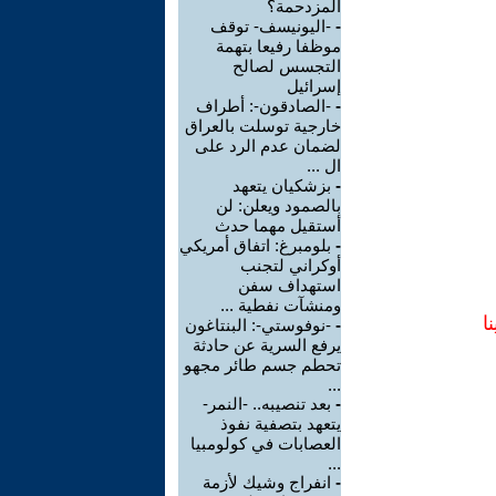
المزدحمة؟
-
-اليونيسف- توقف
موظفا رفيعا بتهمة
التجسس لصالح
إسرائيل
-
-الصادقون-: أطراف
خارجية توسلت بالعراق
لضمان عدم الرد على
ال ...
-
بزشكيان يتعهد
بالصمود ويعلن: لن
أستقيل مهما حدث
-
بلومبرغ: اتفاق أمريكي
أوكراني لتجنب
استهداف سفن
ومنشآت نفطية ...
ا
-
-نوفوستي-: البنتاغون
يرفع السرية عن حادثة
تحطم جسم طائر مجهو
...
-
بعد تنصيبه.. -النمر-
يتعهد بتصفية نفوذ
العصابات في كولومبيا
...
-
انفراج وشيك لأزمة