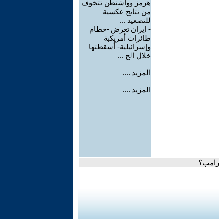
هرمز وواشنطن تتخوف
من نتائج عكسية
للتصعيد ...
-
إيران تعرض -حطام
طائرات أمريكية
وإسرائيلية- أسقطتها
خلال الح ...
المزيد.....
المزيد.....