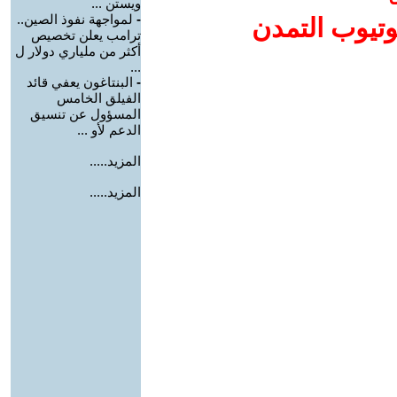
ويستن ...
-
لمواجهة نفوذ الصين..
وتيوب التمدن
ترامب يعلن تخصيص
أكثر من ملياري دولار ل
...
-
البنتاغون يعفي قائد
الفيلق الخامس
المسؤول عن تنسيق
الدعم لأو ...
المزيد.....
المزيد.....