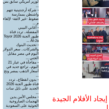
لوزير أمريكي سابق بس
...
-
شركة أرجنتينية تتهم
واشنطن بممارسة
ضغوط -غير لائقة- لإلغاء
م ...
-
أغاني البيبي
المفضلة.. تردد قناة
طيور الجنة 2026 Toyor
Al-Ja ...
-
تحديث البنوك
والشركات.. سعر الدولار
اليوم في مصر مقابل
الجني ...
-
مفاجأة في عيار 21
اليوم.. تراجع جديد في
أسعار الذهب بمصر وتح
...
-
بدون انقطاع.. تردد
قناة طيور الجنة 2026
الجديد على نايل سات
...
جاد الأفلام الجيدة
-
مجلس الأمن يدين
الهجمات الصاروخية
الحوثية على السعودية
ا