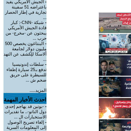
-
الجيش الأمريكي يفيد
باعتراضه 51 سفينة
تجارية في إطار الحصار
...
-
شبكة -CNN-: كبار
قادة الجيش الأمريكي
يبحثون عن -مخرج- من
حرب ...
-
البنتاغون يخصص 500
مليون دولار لجامعة
ألاسكا للِكشف عن التهد
...
-
سلطات إندونيسيا
تدفع بـ25 سيارة إطفاء
للسيطرة على حريق
ضخم ش ...
المزيد.....
احدث الأخبار المهمة
-
-بوتين قد يهاجم إحدى
دول الناتو-.. ما تقديرات
الاستخبارات ال ...
-
إلغاء تصريح الوصول
إلى المعلومات السرية