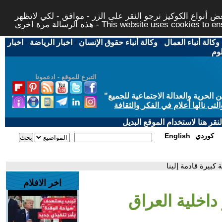
 أنواع الكوكيز نرجو النقر على الزر - موافق - لكي لاتظهر
This website uses cookies to ensure you ge
وكالة أنباء العمال
-
وكالة أنباء حقوق الإنسان
-
اخبار الرياضة
-
اخبار
لوم
التبرع للموقع - ادعمونا
حرية والعدالة الاجتماعية للجميع
"
تى نالها أعلام في الفكر والثقافة
قر هنا لاستخدام الموقع البديل
كوردي
English
 كبيرة قادمة إلينا
اخر الافلام
داخلية العراق