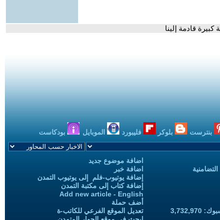
 كبيرة قادمة إلينا
بنترست
بلوكر
فليبورد
الموبايل
بودكاست
اضافة موضوع جديد
التضامنية
اضافة خبر
إضافة يوتيوب-فلم إلى يوتيوب التمدن
إضافة كتاب إلى مكتبة التمدن
Add new article - English
أضف حملة
3,732,97
تعديل الموقع الفرعي للكاتب-ة
ابحث في موقع الحوار المتمدن