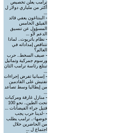
ترامب يعلن تخصيص
أكثر من ملياري دولار ل
...
-
البنتاغون يعفي قائد
الفيلق الخامس
المسؤول عن تنسيق
الدعم لأو ...
-
نظام باتريوت.. لماذا
تتناقص إمداداته في
العالم؟
-
صيف السخط.. حرب
ورسوم جمركية وتماثيل
تبتلع رئاسة ترامب الثان
...
-
إسبانيا تفرض إجراءات
تفتيش على القادمين
من إيطاليا وسط تصاعد
...
-
منازل غارقة ومركبات
تحت الطين.. نحو 100
قتيل جراء الفيضانات ...
-
-لدينا حرب يجب
خوضها-.. ترامب يطلب
من الحاضرين خلال
اجتماع ل ...