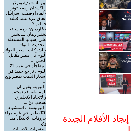
بين السعودية وتركيا
وباكستان وسط توترا ...
-
لماذا رفضت إسرائيل
اتفاق غزة بينما قبلته
حماس؟
-
غارديان: أزمة سبتة
تختبر رهان سانشيز
على إسبانيا المستقلة
-
تحديث البنوك
والشركات.. سعر الدولار
اليوم في مصر مقابل
الجني ...
-
مفاجأة في عيار 21
اليوم.. تراجع جديد في
أسعار الذهب بمصر وتح
...
-
اليويفا يقول إن
المقاطعة قد تستمر
والاتحاد الإنجليزي
يسحب دع ...
-
اليونيسف: استشهاد
300 طفل في غزة جراء
جاد الأفلام الجيدة
خروقات الاحتلال منذ
وق ...
ا
-
عشرات الإصابات