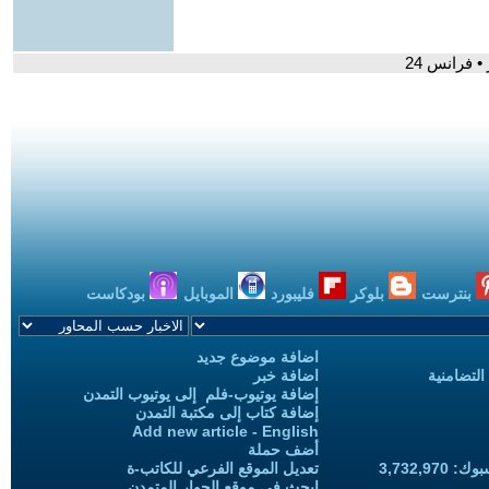
 فرانس 24
بنترست
بلوكر
فليبورد
الموبايل
بودكاست
اضافة موضوع جديد
التضامنية
اضافة خبر
إضافة يوتيوب-فلم إلى يوتيوب التمدن
إضافة كتاب إلى مكتبة التمدن
Add new article - English
أضف حملة
3,732,97
تعديل الموقع الفرعي للكاتب-ة
ابحث في موقع الحوار المتمدن