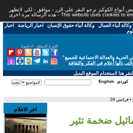
 أنواع الكوكيز نرجو النقر على الزر - موافق - لكي لاتظهر
This website uses cookies to ensure you ge
وكالة أنباء العمال
-
وكالة أنباء حقوق الإنسان
-
اخبار الرياضة
-
اخبار
لوم
التبرع للموقع - ادعمونا
حرية والعدالة الاجتماعية للجميع
"
تى نالها أعلام في الفكر والثقافة
قر هنا لاستخدام الموقع البديل
كوردي
English
 فرانس 24
اخر الافلام
اثيل ضخمة تثير