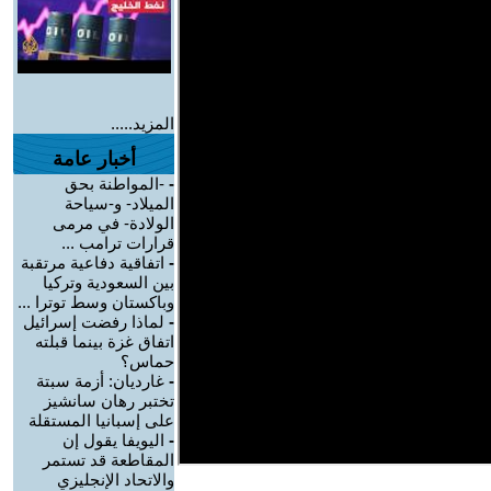
المزيد.....
أخبار عامة
-
-المواطنة بحق
الميلاد- و-سياحة
الولادة- في مرمى
قرارات ترامب ...
-
اتفاقية دفاعية مرتقبة
بين السعودية وتركيا
وباكستان وسط توترا ...
-
لماذا رفضت إسرائيل
اتفاق غزة بينما قبلته
حماس؟
-
غارديان: أزمة سبتة
تختبر رهان سانشيز
على إسبانيا المستقلة
-
اليويفا يقول إن
المقاطعة قد تستمر
والاتحاد الإنجليزي