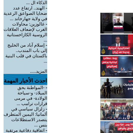
الذكاء ال ...
-
الهند.. ارتفاع عدد
ضحايا الصواعق الرعدية
في ولاية جهارخاند ...
-
غالوزين: محاولات
الغرب لإضعاف العلاقات
الروسية الكازاخستانية
...
-
إسلام آباد من الخليج
إلى باب المندب..
باكستان في قلب البنية
...
المزيد.....
احدث الأخبار المهمة
-
-المواطنة بحق
الميلاد- و-سياحة
الولادة- في مرمى
قرارات ترامب ...
-
زلزال سياسي في
ألمانيا: اليمين المتطرف
يتصدر الاستطلاعات
بنس ...
-
اتفاقية دفاعية مرتقبة