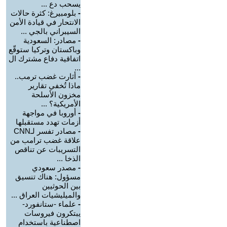
يسحب دع ...
-
بلومبيرغ: كثرة حالات
الانتحار في قيادة الأمن
السيبراني بالجي ...
-
مصادر: السعودية
وباكستان وتركيا ستوقّع
اتفاقية دفاع مشترك ال
...
-
أثارت غضب ترمب..
ماذا تُخفي تقارير
مخزون الأسلحة
الأمريكية؟ ...
-
أوروبا في مواجهة
أزمات تهدد مستقبلها
-
مصادر تفسر لـCNN
علاقة غضب ترامب من
التسريبات عن تناقص
الذخا ...
-
مصدر سعودي
مسؤول: هناك تنسيق
بين الحوثيين
والميليشيات العراق ...
-
علماء -ستانفورد-
يبتكرون فيروسات
اصطناعية باستخدام