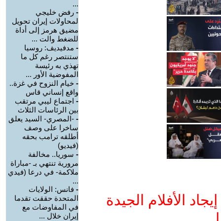
...
-
رفض خليجي
لمحاولات إيران تحويل
مضيق هرمز إلى أداة
للضغط والت ...
-
مدفيديف: روسيا
ستنتصر رغم كل ما
تهذي به رئيسة
المفوضية الأور ...
-
خيام النزوح في غزة..
واقع إنساني قاس
-
اجتماع ليبي مرتقب
بين الرئاسات الثلاث
-
-المصري- السيد يعلق
ساخرا على وصف
أطلقه ترامب بحقه
(فيديو)
-
سوريا.. مخالفة
مرورية تنتهي بـ -مباراة
ملاكمة- في درعا (فيدي
...
-
فانس: الولايات
جاد الأفلام الجيدة
المتحدة حققت تقدما
في المفاوضات مع
ا
إيران خلال ...