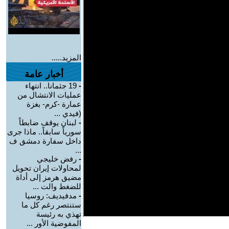
المزيد.....
أخبار عامة
-
19 جثمانا.. انتهاء
عمليات الانتشال من
عمارة -كرم- بغزة
(فيدي ...
-
لبنان يوقف ضابطاً
سورياً سابقاً.. ماذا جرى
داخل سفارة دمشق ف
...
-
رفض خليجي
لمحاولات إيران تحويل
مضيق هرمز إلى أداة
للضغط والت ...
-
مدفيديف: روسيا
ستنتصر رغم كل ما
تهذي به رئيسة
المفوضية الأور ...