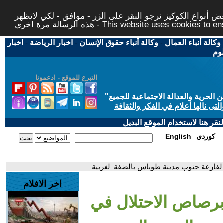
 أنواع الكوكيز نرجو النقر على الزر - موافق - لكي لاتظهر
This website uses cookies to ensure you ge
وكالة أنباء العمال
-
وكالة أنباء حقوق الإنسان
-
اخبار الرياضة
-
اخبار
لوم
التبرع للموقع - ادعمونا
حرية والعدالة الاجتماعية للجميع
"
تى نالها أعلام في الفكر والثقافة
قر هنا لاستخدام الموقع البديل
كوردي
English
فارعة جنوب مدينة طوباس بالضفة الغربية
اخر الافلام
رصاص الاحتلال في