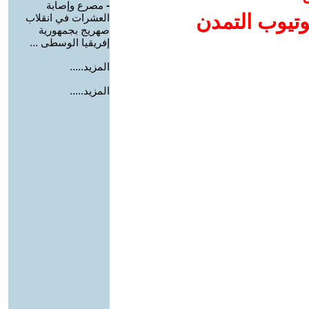
-
مصرع وإصابة
وتيوب التمدن
العشرات في انقلاب
صهريج بجمهورية
إفريقيا الوسطى ...
المزيد.....
المزيد.....