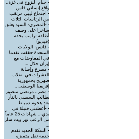
-
خيام النزوح في غزة..
واقع إنساني قاس
-
اجتماع ليبي مرتقب
بين الرئاسات الثلاث
-
-المصري- السيد يعلق
ساخرا على وصف
أطلقه ترامب بحقه
(فيديو)
-
فانس: الولايات
المتحدة حققت تقدما
في المفاوضات مع
إيران خلال ...
-
مصرع وإصابة
العشرات في انقلاب
صهريج بجمهورية
إفريقيا الوسطى ...
-
مصر.. مرتضى منصور
يطالب السيسي بالثأر
بعد هجوم دمياط
-
-أعطتني قنبلة في
يدي-.. شهادات 25 عاماً
من الرعب تهز بيت سار
...
-
السكة الحديد تقدم
خدمة نقل متميزة