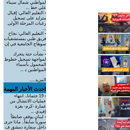
لمواطني شمال سيناء
علي خط ...
-
التعليم العالي: إقبال
متزايد على تسجيل
رغبات المرحلة الأولى
...
-
التعليم العالي: نجاح
فريق طبي بمستشفيات
سوهاج الجامعية في إن
...
-
نشأت حتة يتحرك
لمواجهة تسجيل خطوط
المحمول بأسماء
المواطنين د ...
المزيد.....
احدث الأخبار المهمة
-
19 جثمانا.. انتهاء
عمليات الانتشال من
عمارة -كرم- بغزة
(فيدي ...
-
لبنان يوقف ضابطاً
سورياً سابقاً.. ماذا جرى
داخل سفارة دمشق ف