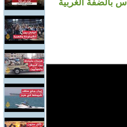
س بالضفة الغربية