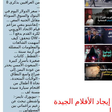
من العراقيين بذكرى 8
...
-
سعر الدولار اليوم في
البنوك والسوق السوداء
مقابل الجنيه المص ...
-
إنفانتينو ينفي مزاعم
قيام الاتحاد الأوروبي
لكرة القدم بدفع أ ...
-
DW تتحقق: كيف
أسهمت الشائعات
والمعلومات المضللة
في أزمة سبتة ...
-
القطط.. كائنات
صغيرة بأسرار كبيرة
-
المبعوث الأممي يحذر
من عودة اليمن إلى
صراع واسع النطاق
-
الولايات المتحدة..
نجاة 8 أطفال من
اقتحام سيارة سيدة
مسنة لف ...
-
-نيويورك تايمز-:
جاد الأفلام الجيدة
واشنطن تبحث عن
زعيم براغماتي بين
ا
المسؤولين ...