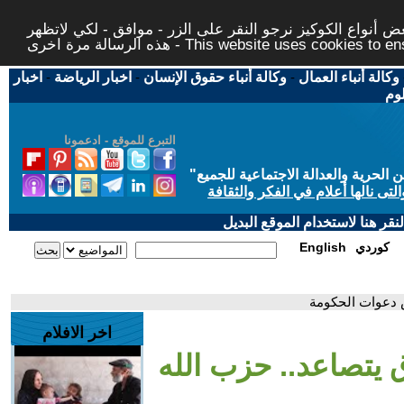
 أنواع الكوكيز نرجو النقر على الزر - موافق - لكي لاتظهر
This website uses cookies to ensure you ge
وكالة أنباء العمال
-
وكالة أنباء حقوق الإنسان
-
اخبار الرياضة
-
اخبار
لوم
التبرع للموقع - ادعمونا
حرية والعدالة الاجتماعية للجميع
"
تى نالها أعلام في الفكر والثقافة
قر هنا لاستخدام الموقع البديل
كوردي
English
ض دعوات الحكومة
اخر الافلام
ق يتصاعد.. حزب الله