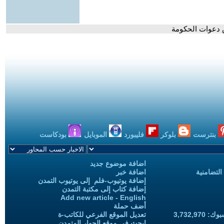
ض دعوات الحكومة
بنترست
بلوكر
فليبورد
الموبايل
بودكاست
اضافة موضوع جديد
التضامنية
اضافة خبر
إضافة يوتيوب-فلم إلى يوتيوب التمدن
إضافة كتاب إلى مكتبة التمدن
Add new article - English
أضف حملة
3,732,97
تعديل الموقع الفرعي للكاتب-ة
ابحث في موقع الحوار المتمدن