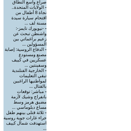
صراع واسع النطاق
-
الولايات المتحدة..
نجاة 8 أطفال من
اقتحام سيارة سيدة
مسنة لف ...
-
-نيويورك تايمز-:
واشنطن تبحث عن
زعيم براغماتي بين
المسؤولين ...
-
الدفاع الروسية: إصابة
مصنع ومستودع
عسكريين في كييف
وسفينتين ...
-
الخارجية الفنلندية
تبقي التعليمات
لمواطنيها الراغبين
بالقتال ...
-
مباشر: توقعات
بانفراج وشيك لأزمة
مضيق هرمز وسط
مساع دبلوماسي ...
-
ثلاثة قتلى بينهم طفل
جراء غارات جوية روسية
استهدفت شمال كييف
...