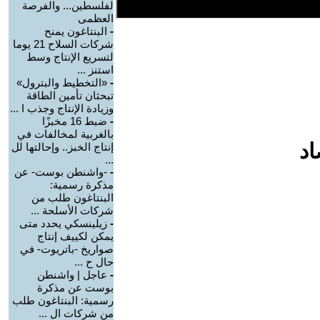
لفلسطين... والفرصة
العظمى
-
البنتاغون يمنح
شركات السلاح 21 يوما
لتسريع الإنتاج وسط
استنز ...
-
«التخطيط والبترول»
تبحثان تأمين الطاقة
وزيادة الإنتاج وجذب ا ...
-
ضبط 16 مخبزًا
بالغربية لمخالفات في
اد
إنتاج الخبز.. وإحالتها لل
...
-
-واشنطن بوست- عن
مذكرة رسمية:
البنتاغون طلب من
شركات الأسلحة ...
-
زيلينسكي يحدد متى
يمكن لكييف إنتاج
صواريخ -باتريوت- في
حال ح ...
-
عاجل | واشنطن
بوست عن مذكرة
رسمية: البنتاغون طلب
من شركات ال ...