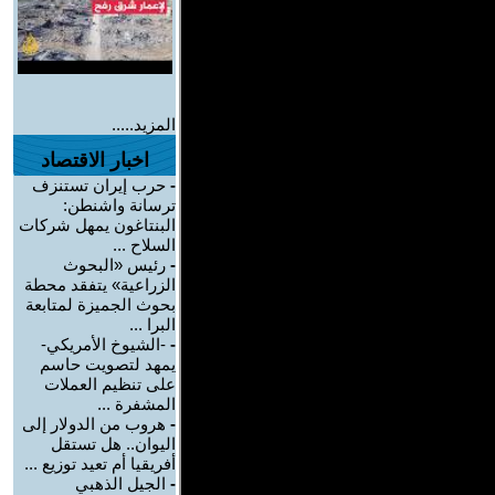
المزيد.....
اخبار الاقتصاد
-
حرب إيران تستنزف
ترسانة واشنطن:
البنتاغون يمهل شركات
السلاح ...
-
رئيس «البحوث
الزراعية» يتفقد محطة
بحوث الجميزة لمتابعة
البرا ...
-
-الشيوخ الأمريكي-
يمهد لتصويت حاسم
على تنظيم العملات
المشفرة ...
-
هروب من الدولار إلى
اليوان.. هل تستقل
أفريقيا أم تعيد توزيع ...
-
الجيل الذهبي