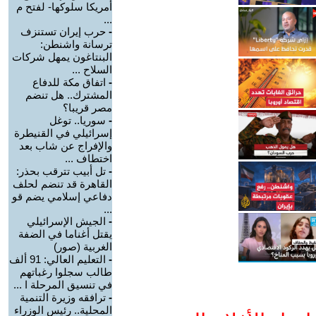
أمريكا سلوكها- لفتح م
...
-
حرب إيران تستنزف
ترسانة واشنطن:
البنتاغون يمهل شركات
السلاح ...
-
اتفاق مكة للدفاع
المشترك.. هل تنضم
مصر قريبا؟
-
سوريا.. توغل
إسرائيلي في القنيطرة
والإفراج عن شاب بعد
اختطاف ...
-
تل أبيب تترقب بحذر:
القاهرة قد تنضم لحلف
دفاعي إسلامي يضم قو
...
-
الجيش الإسرائيلي
يقتل أغناما في الضفة
الغربية (صور)
-
التعليم العالي: 91 ألف
طالب سجلوا رغباتهم
في تنسيق المرحلة ا ...
-
ترافقه وزيرة التنمية
المحلية.. رئيس الوزراء