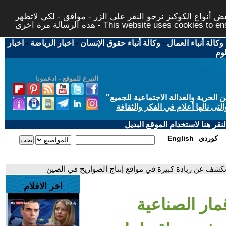
 أنواع الكوكيز نرجو النقر على الزر - موافق - لكي لاتظهر
This website uses cookies to ensure you ge
وكالة أنباء العمال
-
وكالة أنباء حقوق الإنسان
-
اخبار الرياضة
-
اخبار
لوم
التبرع للموقع - ادعمونا
حرية والعدالة الاجتماعية للجميع
"
تى نالها أعلام في الفكر والثقافة
قر هنا لاستخدام الموقع البديل
كوردي
English
تكشف عن زيادة كبيرة في مواقع إنتاج الصواريخ في الصين
اخر الافلام
مار الصناعية