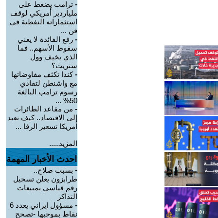
-
ترامب يضغط على
ملياردير أمريكي لوقف
استثماراته النفطية في
فن ...
-
رفع الفائدة لا يعني
سقوط الأسهم.. فما
الذي يخيف وول
ستريت؟
-
كندا تكثف مفاوضاتها
مع واشنطن لتفادي
رسوم ترامب البالغة
50% ...
-
من مقاعد الطائرات
إلى الاقتصاد.. كيف تعيد
أمريكا تسعير الرفا ...
المزيد.....
احدث الأخبار المهمة
-
بسبب صلاح..
طرابزون يعلن تسجيل
رقم قياسي بمبيعات
التذاكر
-
مسؤول إيراني يعدد 6
نقاط بموجبها -تصحح