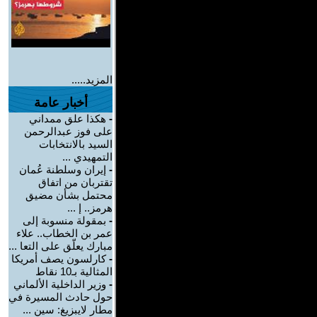
المزيد.....
أخبار عامة
-
هكذا علق ممداني
على فوز عبدالرحمن
السيد بالانتخابات
التمهيدي ...
-
إيران وسلطنة عُمان
تقتربان من اتفاق
محتمل بشأن مضيق
هرمز.. إ ...
-
بمقولة منسوبة إلى
عمر بن الخطاب.. علاء
مبارك يعلّق على التعا ...
-
كارلسون يصف أمريكا
المثالية بـ10 نقاط
-
وزير الداخلية الألماني
حول حادث المسيرة في
مطار لايبزيغ: سين ...