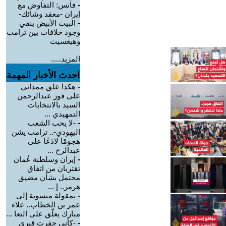
-
فانس: التفاوض مع
إيران -معقد وشائك-
-
البيت الأبيض ينفي
وجود خلافات بين ترامب
وهيغسيث
المزيد.....
احدث الأخبار المهمة
-
هكذا علق ممداني
على فوز عبدالرحمن
السيد بالانتخابات
التمهيدي ...
-
-لا يحب الشعب
اليهودي-.. ترامب يشن
هجومًا لاذعًا على
عبدالرح ...
-
إيران وسلطنة عُمان
تقتربان من اتفاق
محتمل بشأن مضيق
هرمز.. إ ...
-
بمقولة منسوبة إلى
عمر بن الخطاب.. علاء
مبارك يعلّق على التعا ...
-
-كأني حفرت قبري