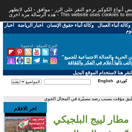
 أنواع الكوكيز نرجو النقر على الزر - موافق - لكي لاتظهر
This website uses cookies to ensure you ge
وكالة أنباء العمال
-
وكالة أنباء حقوق الإنسان
-
اخبار الرياضة
-
اخبار
لوم
التبرع للموقع - ادعمونا
حرية والعدالة الاجتماعية للجميع
"
تى نالها أعلام في الفكر والثقافة
قر هنا لاستخدام الموقع البديل
كوردي
English
 تعليق مؤقت بسبب رصد مسيّرة في المجال الجوي
اخر الافلام
مطار لييج البلجيكي