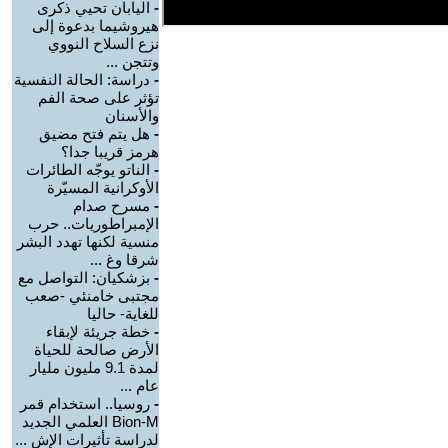
-
اليابان تحيي ذكرى
هيروشيما بدعوة إلى
نزع السلاح النووي
وتتجن ...
-
دراسة: الحالة النفسية
تؤثر على صحة الفم
والأسنان
-
هل يتم فتح مضيق
هرمز قريبا جدا؟
-
الناتو يوجّه الطائرات
الأوكرانية المسيّرة
-
مسرح صدام
الإمبراطوريات.. حرب
منسية لكنها تهدد البشر
شرقا وغ ...
-
بزشكيان: التواصل مع
مجتبى خامنئي -صعب
للغاية- حاليا
-
خطة جريئة لإبقاء
الأرض صالحة للحياة
لمدة 9.1 مليون مليار
عام ...
-
روسيا.. استخدام قمر
Bion-M العلمي الجديد
لدراسة تأثيرات الإش ...