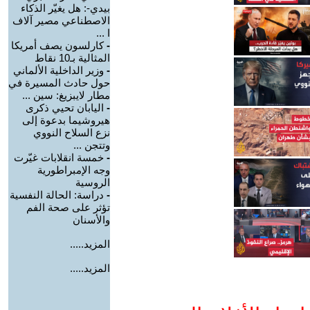
بيدي-: هل يغيّر الذكاء
الاصطناعي مصير آلاف
ا ...
-
كارلسون يصف أمريكا
المثالية بـ10 نقاط
-
وزير الداخلية الألماني
حول حادث المسيرة في
مطار لايبزيغ: سين ...
-
اليابان تحيي ذكرى
هيروشيما بدعوة إلى
نزع السلاح النووي
وتتجن ...
-
خمسة انقلابات غيّرت
وجه الإمبراطورية
الروسية
-
دراسة: الحالة النفسية
تؤثر على صحة الفم
والأسنان
المزيد.....
المزيد.....