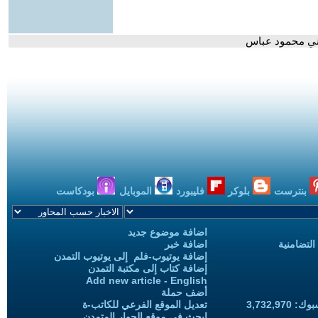
طيني محمود عباس
بنترست
بلوكر
فليبورد
الموبايل
بودكاست
اضافة موضوع جديد
التضامنية
اضافة خبر
إضافة يوتيوب-فلم إلى يوتيوب التمدن
إضافة كتاب إلى مكتبة التمدن
Add new article - English
أضف حملة
3,732,97
تعديل الموقع الفرعي للكاتب-ة
ابحث في موقع الحوار المتمدن