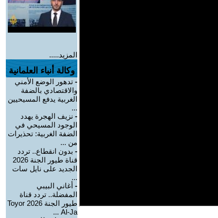
المزيد.....
وكالة أنباء العلمانية
-
تدهور الوضع الأمني
والاقتصادي بالضفة
الغربية يدفع المسيحيين
...
-
نزيف الهجرة يهدد
الوجود المسيحي في
الضفة الغربية: تحذيرات
من ...
-
بدون انقطاع.. تردد
قناة طيور الجنة 2026
الجديد على نايل سات
...
-
أغاني البيبي
المفضلة.. تردد قناة
طيور الجنة 2026 Toyor
Al-Ja ...