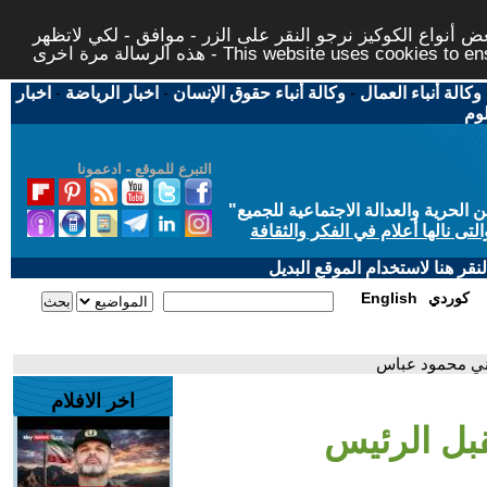
 أنواع الكوكيز نرجو النقر على الزر - موافق - لكي لاتظهر
This website uses cookies to ensure you ge
وكالة أنباء العمال
-
وكالة أنباء حقوق الإنسان
-
اخبار الرياضة
-
اخبار
لوم
التبرع للموقع - ادعمونا
حرية والعدالة الاجتماعية للجميع
"
تى نالها أعلام في الفكر والثقافة
قر هنا لاستخدام الموقع البديل
كوردي
English
طيني محمود عباس
اخر الافلام
تقبل الرئيس