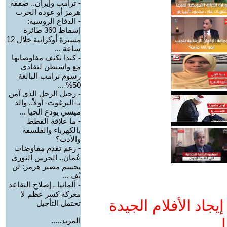
-
ترامب وإيران.. صفقة
هرمز أو عودة الحرب
-
الدفاع الروسية:
إسقاط 360 طائرة
مسيرة أوكرانية خلال 12
ساعة ...
-
كندا تكثف مفاوضاتها
مع واشنطن لتفادي
رسوم ترامب البالغة
50% ...
-
رحيل الرجل الذي آمن
بـ-البرغوث- أولاً.. والد
ميسي يودع الحيا ...
-
ما علاقة القطط
بالكهرباء والفلسفة
والأدب؟
-
رغم تقدم مفاوضات
عُمان.. الحرس الثوري
يحسم مصير هرمز: لن
يُف ...
-
ألمانيا ـ إصلاح التقاعد
معركة كسر عظم لا
جاد الأفلام الجيدة
تحتمل التأجيل
ا
المزيد.....