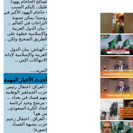
لصالح الحاخام يهودا
غليك.. إليكم السبب
-
حاخام اليهود الأكبر في
روسيا: يمكن تسوية
النزاعات في العالم ...
-
بيان الدول العربية
والإسلامية خطوة على
الطريق الصحيح ولكن...
...
-
الهباش: بيان الدول
العربية والإسلامية لإدانة
الانتهاكات الإس ...
المزيد.....
احدث الأخبار المهمة
-
العراق: اعتقال رئيس
حزب الجماهير الوطنية
بتهم فساد في بغداد ...
-
مرشح وحيد لرئاسة
اتحاد الكرة السعودي..
من هو؟
-
العراق.. اعتقال زعيم
حزب بشبهة الفساد
(صورة)