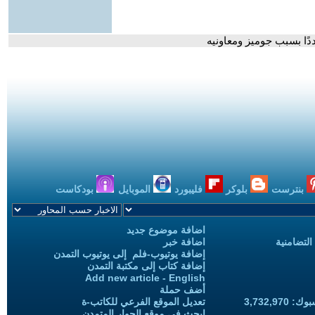
ددًا بسبب جوميز ومعاونيه
بنترست
بلوكر
فليبورد
الموبايل
بودكاست
اضافة موضوع جديد
التضامنية
اضافة خبر
إضافة يوتيوب-فلم إلى يوتيوب التمدن
إضافة كتاب إلى مكتبة التمدن
Add new article - English
أضف حملة
3,732,97
تعديل الموقع الفرعي للكاتب-ة
ابحث في موقع الحوار المتمدن