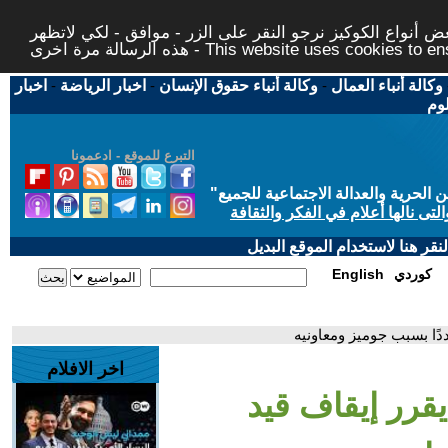
 أنواع الكوكيز نرجو النقر على الزر - موافق - لكي لاتظهر
This website uses cookies to ensure you ge
وكالة أنباء العمال
-
وكالة أنباء حقوق الإنسان
-
اخبار الرياضة
-
اخبار
لوم
التبرع للموقع - ادعمونا
حرية والعدالة الاجتماعية للجميع
"
تى نالها أعلام في الفكر والثقافة
قر هنا لاستخدام الموقع البديل
كوردي
English
ددًا بسبب جوميز ومعاونيه
اخر الافلام
 يقرر إيقاف قيد