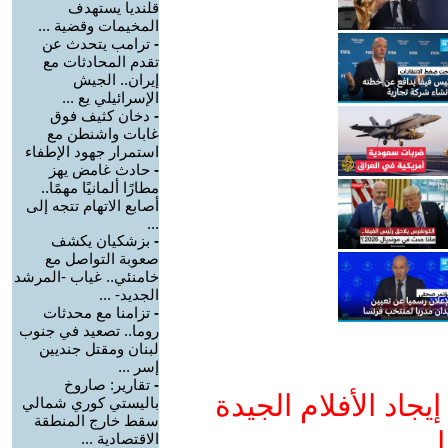
قلنديا يستهدف
المخيمات وقضية ...
-
ترامب يتحدث عن
تقدم المحادثات مع
إيران.. الجيش
الإسرائيلي يع ...
-
دخان كثيف فوق
غابات واشنطن مع
استمرار جهود الإطفاء
-
حادث غامض يهز
مطارًا ألمانيًا مهمًا..
أصابع الاتهام تتجه إلى
...
-
بزشكيان يكشف
صعوبة التواصل مع
خامنئي.. غياب -المرشد
الجديد- ...
-
تزامنا مع محدثات
روما.. تصعيد في جنوب
لبنان ومقتل جنديين
إسر ...
-
تقارير: صاروخ
جاد الأفلام الجيدة
باليستي كوري شمالي
سقط خارج المنطقة
ا
الاقتصادية ...