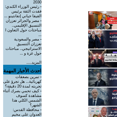
2030
-
رئيس الوزراء الكندي:
فقدت الثقة برئيس
الفيفا جياني إنفانتينو ...
-
مصر والجزائر تعززان
التنسيق الإقليمي..
مباحثات حول التعاون ا
...
-
مصر والسعودية
تعززان التنسيق
الاستراتيجي.. مباحثات
حول غزة و ...
المزيد.....
احدث الأخبار المهمة
-
تمرين بصعقات
كهربائية... هل تجرؤ على
تجربته لمدة 20 دقيقة؟
-
كيف تحمي بصرك أثناء
مشاهدة كسوف
الشمس الكلي هذا
الشهر؟
-
محافظة القدس:
العدوان على مخيم