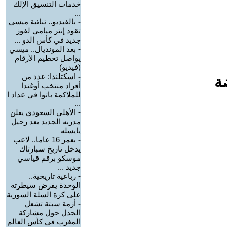
خدمات التنسيق الإلك
...
-
بالفيديو.. ثنائية ميسي
تقود إنتر ميامي لفوز
جديد في كأس الدو ...
-
بعد المونديال.. ميسي
يواصل تحطيم الأرقام
(فيديو)
-
اسكتلندا: عدد من
ة
أفراد منتخب أوغندا
للملاكمة باتوا في عداد ا
...
-
الأهلي السعودي يعلن
مدربه الجديد بعد رحيل
يايسله
-
بعمر 16 عاما.. لاعب
يدخل تاريخ سبارتاك
موسكو برقم قياسي
جديد ...
-
رباعية تاريخية..
الوحدة يفرض سيطرته
على كرة السلة السورية
-
أزمة سبتة تشعل
الجدل حول مشاركة
المغرب في كأس العالم